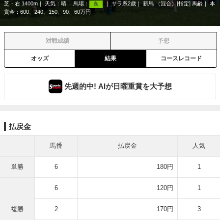
芝・右 1400m
天気：
晴
馬場：
サラ系2歳
新馬 （混合）[指定] 馬齢
本
良
賞金：600、240、150、90、60万円
対戦成績
予想
オッズ
結果
コースレコード
先週的中! AIが日曜重賞を大予想
払戻金
馬番
払戻金
人気
単勝
6
180円
1
6
120円
1
複勝
2
170円
3