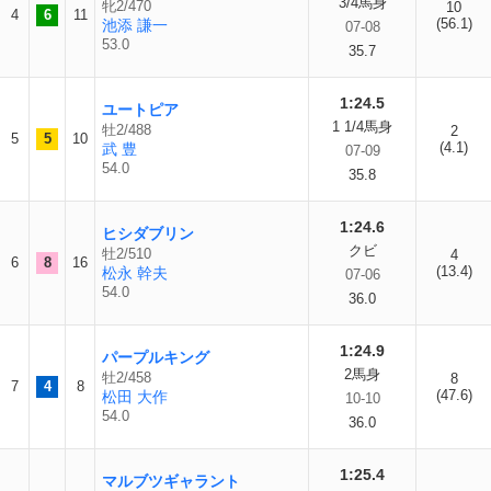
3/4馬身
牝2/470
10
4
6
11
(56.1)
池添 謙一
07-08
53.0
35.7
1:24.5
ユートピア
1 1/4馬身
牡2/488
2
5
5
10
(4.1)
武 豊
07-09
54.0
35.8
1:24.6
ヒシダブリン
クビ
牡2/510
4
6
8
16
(13.4)
松永 幹夫
07-06
54.0
36.0
1:24.9
パープルキング
2馬身
牡2/458
8
7
4
8
(47.6)
松田 大作
10-10
54.0
36.0
1:25.4
マルブツギャラント