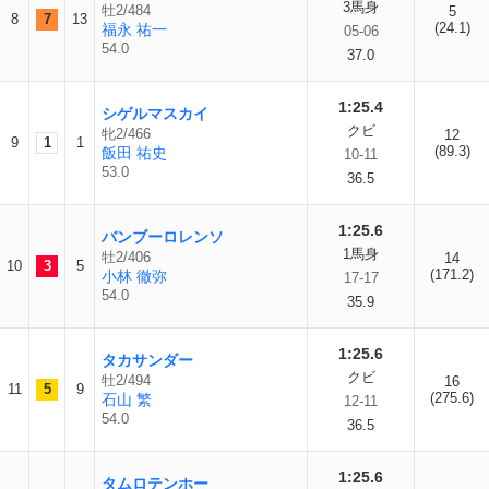
3馬身
牡2/484
5
8
7
13
(24.1)
福永 祐一
05-06
54.0
37.0
1:25.4
シゲルマスカイ
クビ
牝2/466
12
9
1
1
(89.3)
飯田 祐史
10-11
53.0
36.5
1:25.6
バンブーロレンソ
1馬身
牡2/406
14
10
3
5
(171.2)
小林 徹弥
17-17
54.0
35.9
1:25.6
タカサンダー
クビ
牡2/494
16
11
5
9
(275.6)
石山 繁
12-11
54.0
36.5
1:25.6
タムロテンホー