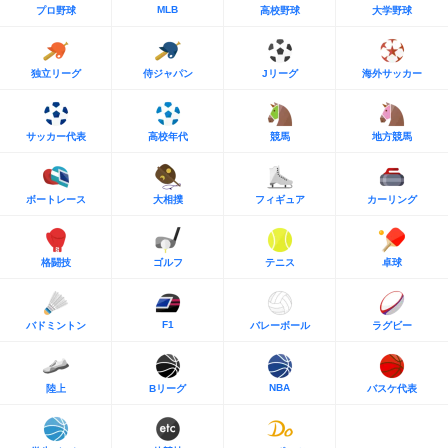
MLB
プロ野球
高校野球
大学野球
独立リーグ
侍ジャパン
Jリーグ
海外サッカー
サッカー代表
高校年代
競馬
地方競馬
ボートレース
大相撲
フィギュア
カーリング
格闘技
ゴルフ
テニス
卓球
F1
バドミントン
バレーボール
ラグビー
NBA
陸上
Bリーグ
バスケ代表