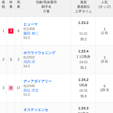
着
枠
馬
性齢/馬体重/B
着差
人気
順
番
番
騎手名
通過順位
(オッズ)
斤量
上3Fタイム
1:23.2
ヒューマ
-
牡2/456
1
1
3
6
(1.8)
藤田 伸二
01-01
54.0
35.2
1:23.4
ホウライウォニング
1 1/2馬身
牡2/502
3
2
1
2
(5.6)
河内 洋
04-03
54.0
35.1
1:24.2
ディアダイアリー
5馬身
牝2/446
6
3
8
17
(28.3)
四位 洋文
05-05
53.0
35.8
1:24.3
オスティエンセ