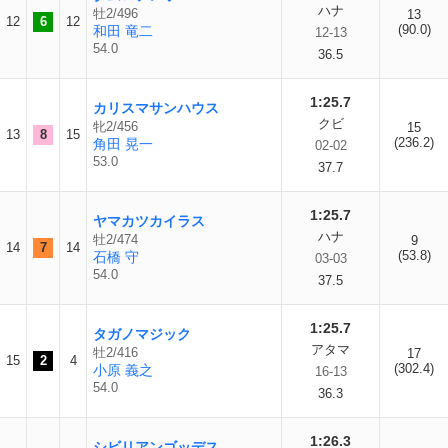
ハナ
牡2/496
13
12
6
12
(90.0)
和田 竜二
12-13
54.0
36.5
1:25.7
カリスマサンハウス
クビ
牝2/456
15
13
8
15
(236.2)
角田 晃一
02-02
53.0
37.7
1:25.7
ヤマカツカイラス
ハナ
牡2/474
9
14
7
14
(53.8)
石橋 守
03-03
54.0
37.5
1:25.7
タガノマジック
アタマ
牡2/416
17
15
2
4
(302.4)
小原 義之
16-13
54.0
36.3
1:26.3
シビリアンゴッデス