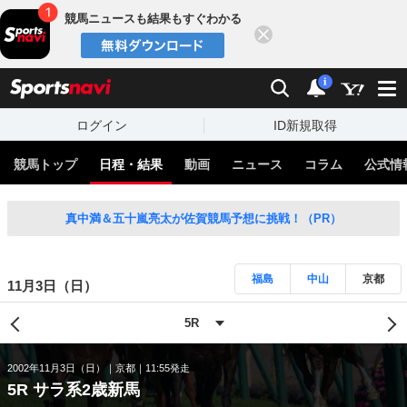
競馬ニュースも結果もすぐわかる
閉じる
スポーツナビ
検索
通知
i
ログイン
ID新規取得
競馬トップ
日程・結果
動画
ニュース
コラム
公式情
真中満＆五十嵐亮太が佐賀競馬予想に挑戦！（PR）
福島
中山
京都
11月3日（日）
2002年11月3日（日）
京都
11:55発走
5R サラ系2歳新馬