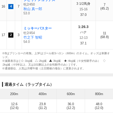
3 1/2馬身
牝2/450
7
16
4
7
(45.2)
秋山 真一郎
15-16
53.0
37.0
1:26.3
ミッキーバスター
ハナ
牡2/454
11
17
2
3
(68.8)
竹之下 智昭
12-13
54.0
37.1
※Bはブリンカーの有無。上3Fはゴール前3ハロン（600m）のタイム。オッズは単勝オ
ッズ。
※減量表示は [
:1kg減
:2kg減
:3kg減
:4kg減（※女性騎手のみ）
:2kg減（※5年以上、又は101勝以上の女性騎手のみ）] です。
※通過順位、人気は月曜午後（土日開催の場合）に更新されます。
通過タイム（ラップタイム）
200m
400m
600m
800m
12.6
23.8
36.0
48.0
(12.6)
(11.2)
(12.2)
(12.0)