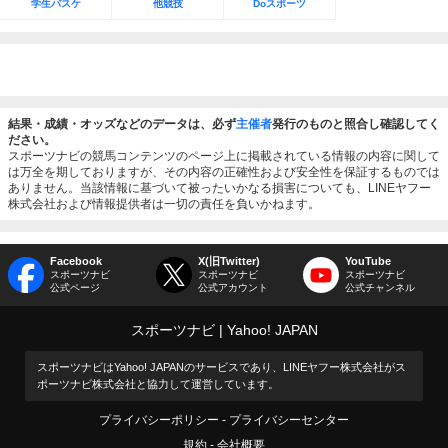
学生バスケ
他競技
Doスポーツ
結果・成績・オッズなどのデータは、必ず
主催者
発行のものと照合し確認してく
ださい。
スポーツナビの競馬コンテンツのページ上に掲載されている情報の内容に関して
は万全を期しておりますが、その内容の正確性および安全性を保証するものでは
ありません。当該情報に基づいて被ったいかなる損害についても、LINEヤフー
株式会社および情報提供者は一切の責任を負いかねます。
Facebook
X(旧Twitter)
YouTube
スポーツナビ
スポーツナビ
スポーツナビ
公式ページ
公式アカウント
公式チャンネル
スポーツナビ
Yahoo! JAPAN
スポーツナビはYahoo! JAPANのサービスであり、LINEヤフー株式会社がス
ポーツナビ株式会社と協力して運営しています。
プライバシーポリシー
プライバシーセンター
規約
会社概要