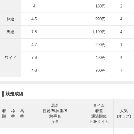
4
180円
2
枠連
4-5
990円
4
馬連
7-8
1,190円
4
4-7
290円
1
ワイド
7-8
490円
4
4-8
700円
7
競走成績
馬名
タイム
着
枠
馬
性齢/馬体重/B
着差
人気
順
番
番
騎手名
通過順位
(オッズ)
斤量
上3Fタイム