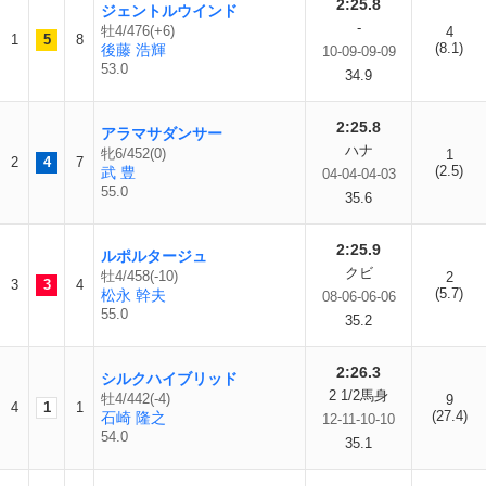
2:25.8
ジェントルウインド
-
牡4/476(+6)
4
1
5
8
(8.1)
後藤 浩輝
10-09-09-09
53.0
34.9
2:25.8
アラマサダンサー
ハナ
牝6/452(0)
1
2
4
7
(2.5)
武 豊
04-04-04-03
55.0
35.6
2:25.9
ルポルタージュ
クビ
牡4/458(-10)
2
3
3
4
(5.7)
松永 幹夫
08-06-06-06
55.0
35.2
2:26.3
シルクハイブリッド
2 1/2馬身
牡4/442(-4)
9
4
1
1
(27.4)
石崎 隆之
12-11-10-10
54.0
35.1