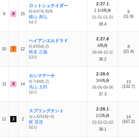
2:27.1
ロットシュナイダー
1 1/4馬身
牡4/474(-8)/B
6
9
8
15
(11.9)
横山 典弘
01-01-01-01
54.0
38.4
2:27.8
ヘイアンエルドラド
4馬身
牡4/554(-2)
8
10
7
12
(21.4)
蛯名 正義
09-09-10-11
53.0
36.2
2:28.0
カシマアーチ
3/4馬身
牡7/448(-2)
13
11
8
14
(132.7)
高山 太郎
06-06-06-06
50.0
37.3
2:28.1
スプリングナント
1/2馬身
せん6/518(+4)
14
12
2
2
(167.2)
梶 晃啓
02-02-02-02
50.0
38.1