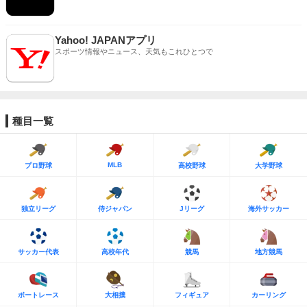
Yahoo! JAPANアプリ
スポーツ情報やニュース、天気もこれひとつで
種目一覧
MLB
プロ野球
高校野球
大学野球
独立リーグ
侍ジャパン
Jリーグ
海外サッカー
サッカー代表
高校年代
競馬
地方競馬
ボートレース
大相撲
フィギュア
カーリング