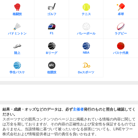
格闘技
ゴルフ
テニス
卓球
F1
バドミントン
バレーボール
ラグビー
NBA
陸上
Bリーグ
バスケ代表
学生バスケ
他競技
Doスポーツ
結果・成績・オッズなどのデータは、必ず
主催者
発行のものと照合し確認してく
ださい。
スポーツナビの競馬コンテンツのページ上に掲載されている情報の内容に関して
は万全を期しておりますが、その内容の正確性および安全性を保証するものでは
ありません。当該情報に基づいて被ったいかなる損害についても、LINEヤフー
株式会社および情報提供者は一切の責任を負いかねます。