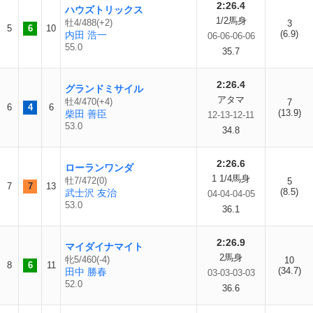
2:26.4
ハウズトリックス
1/2馬身
牡4/488(+2)
3
5
6
10
(6.9)
内田 浩一
06-06-06-06
55.0
35.7
2:26.4
グランドミサイル
アタマ
牡4/470(+4)
7
6
4
6
(13.9)
柴田 善臣
12-13-12-11
53.0
34.8
2:26.6
ローランワンダ
1 1/4馬身
牡7/472(0)
5
7
7
13
(8.5)
武士沢 友治
04-04-04-05
53.0
36.1
2:26.9
マイダイナマイト
2馬身
牝5/460(-4)
10
8
6
11
(34.7)
田中 勝春
03-03-03-03
52.0
36.6