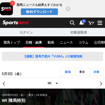
競馬ニュースも結果もすぐわかる
閉じる
スポーツナビ
検索
通知
i
ログイン
ID新規取得
競馬トップ
日程・結果
動画
ニュース
コラム
公式情
【連載】競馬予想AI『VUMA』の3連複指南
新潟
東京
京都
5月3日（金）
2002年5月3日（金）
東京
14:30発走
9R 陣馬特別