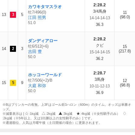
2:28.2
カワキタマスラオ
3/4馬身
牡7/496(0)
11
13
3
5
(98.0)
江田 照男
14-14-14-13
51.0
36.3
2:28.2
ダンディアロー
クビ
牡6/512(+6)
15
14
2
3
(217.8)
吉田 豊
15-14-14-15
50.0
36.2
2:28.7
ホッコーワールド
3馬身
牡7/506(+2)/B
12
15
5
9
(98.8)
大庭 和弥
10-11-12-13
50.0
36.9
※Bはブリンカーの有無。上3Fはゴール前3ハロン（600m）のタイム。オッズは単勝オ
ッズ。
※減量表示は [
:1kg減
:2kg減
:3kg減
:4kg減（※女性騎手のみ）
:2kg減（※5年以上、又は101勝以上の女性騎手のみ）] です。
※通過順位、人気は月曜午後（土日開催の場合）に更新されます。