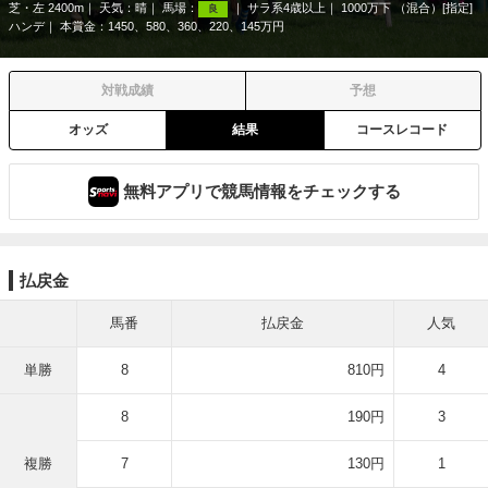
芝・左 2400m
天気：
晴
馬場：
サラ系4歳以上
1000万下 （混合）[指定]
良
ハンデ
本賞金：1450、580、360、220、145万円
対戦成績
予想
オッズ
結果
コースレコード
無料アプリで競馬情報をチェックする
払戻金
馬番
払戻金
人気
単勝
8
810円
4
8
190円
3
複勝
7
130円
1