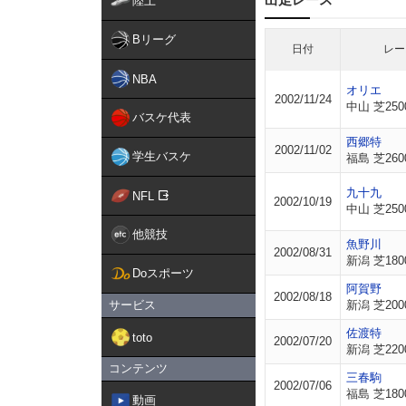
陸上
Bリーグ
日付
レー
NBA
オリエ
2002/11/24
中山 芝250
バスケ代表
西郷特
2002/11/02
学生バスケ
福島 芝260
九十九
NFL
2002/10/19
中山 芝250
他競技
魚野川
2002/08/31
新潟 芝180
Doスポーツ
阿賀野
2002/08/18
サービス
新潟 芝200
佐渡特
toto
2002/07/20
新潟 芝220
コンテンツ
三春駒
2002/07/06
福島 芝180
動画