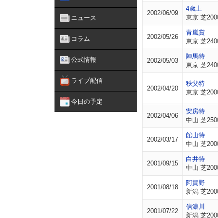
4歳上
2002/06/09
東京 芝200
ニュース
青嵐賞
2002/05/26
コラム
東京 芝240
陣馬特
公式情報
2002/05/03
東京 芝240
ライブ配信
秩父特
2002/04/20
東京 芝200
今日の予定
安房特
2002/04/06
中山 芝250
館山特
2002/03/17
中山 芝200
白井特
2001/09/15
中山 芝200
阿賀野
2001/08/18
新潟 芝200
信濃川
2001/07/22
新潟 芝200