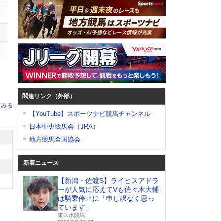
関連リンク（外部）
てみる
【YouTube】スポーツナビ競馬チャンネル
日本中央競馬会（JRA）
地方競馬全国協会
新着ニュース
【新潟・佐渡S】ライヒスアドラ
ーが人気に応えてVも佐々木大輔
は騎乗停止に「申し訳なく思っ
ています」
東スポ競馬