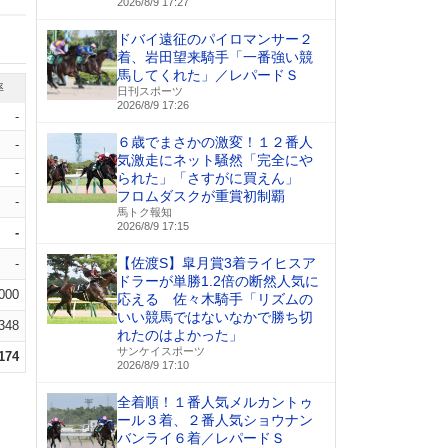
2026/8/9 17:27
ドバイ遠征のパイロマンサー２
着、岩田望来騎手「一番強い競
馬してくれた」／レパードＳ
率
日刊スポーツ
2026/8/9 17:26
-
６歳でまさかの激変！１２番人
-
気激走にネット騒然「完全にや
-
られた」「さすがに買えん」
フロムダスクが重賞初制覇
-
馬トク報知
2026/8/9 17:15
-
【佐渡S】皐月賞3着ライヒスア
-
ドラーが単勝1.2倍の断然人気に
.000
応える 佐々木騎手「リズムの
いい競馬ではないなかで勝ち切
.348
れたのはよかった」
サンケイスポーツ
.174
2026/8/9 17:10
全着順！１番人気メルカントゥ
ール３着、２番人気ショウナン
バンライ６着／レパードＳ