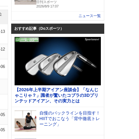
日刊スポーツ
2026/8/9 17:07
位
ニュース一覧
おすすめ記事（Doスポーツ）
-13
-12
-06
【2026年上半期アイアン座談会】「なんじ
ゃこりゃ？」識者が驚いたコブラの3Dプリ
ンテッドアイアン、その実力とは
自慢のバックラインを目指す！
-05
HIITでおこなう「背中徹底トレ
ーニング」
-05