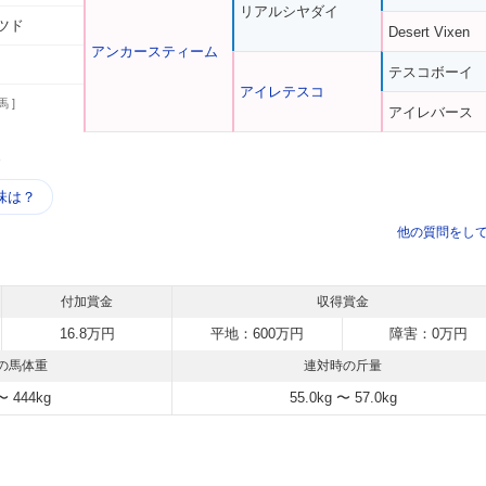
リアルシヤダイ
ツド
Desert Vixen
アンカースティーム
テスコボーイ
アイレテスコ
馬 ]
アイレバース
う
味は？
他の質問をし
付加賞金
収得賞金
16.8万円
平地：600万円
障害：0万円
の馬体重
連対時の斤量
〜 444kg
55.0kg 〜 57.0kg