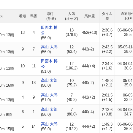
騎手
人気
タイム
通過順
ス
着順
馬番
馬体重
(斤量)
(オッズ)
差
上3F
田面木 博
13
2:36.6
06-06-09
13
4
452(+10)
公
(378.9)
(+3.7)
38.5
0m 13頭
(56.0)
高山 太郎
12
2:43.5
05-05-11
9
7
442(-2)
(63.4)
(+2.2)
39.0
0m 13頭
(56.0)
田面木 博
12
2:34.3
04-04-04
10
11
444(+4)
公
(196.2)
(+1.6)
36.6
0m 13頭
(51.0)
高山 太郎
10
1:48.3
05-04
9
13
440(-2)
(75.2)
(+2.1)
35.0
0m 16頭
(56.0)
高山 太郎
7
2:01.5
06-05
4
9
442(+2)
(40.3)
(+1.5)
33.9
0m 13頭
(51.0)
高山 太郎
7
2:13.6
04-04-05
6
1
440(-4)
(80.0)
(+0.8)
34.7
0m 9頭
(56.0)
高山 太郎
12
1:49.3
06-06-06
5
14
444(+2)
(197.2)
(+1.7)
36.8
0m 15頭
(56.0)