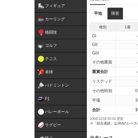
フィギュア
平地
障害
カーリング
種別
1着
格闘技
GI
-
GII
-
ゴルフ
GIII
-
テニス
その他重賞
-
重賞合計
-
卓球
リステッド
-
バドミントン
その他特別
0
F1
平場
3
合計
3
バレーボール
2002/12/18 00:00 更新
※「総合成績」はJRAのレー
ラグビー
出走レース