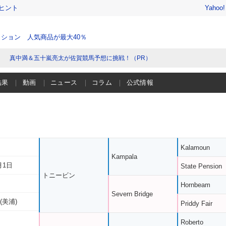
ヒント
Yahoo
ション 人気商品が最大40％
真中満＆五十嵐亮太が佐賀競馬予想に挑戦！（PR）
結果
動画
ニュース
コラム
公式情報
Kalamoun
Kampala
月1日
State Pension
トニービン
Hornbeam
Severn Bridge
(美浦)
Priddy Fair
Roberto