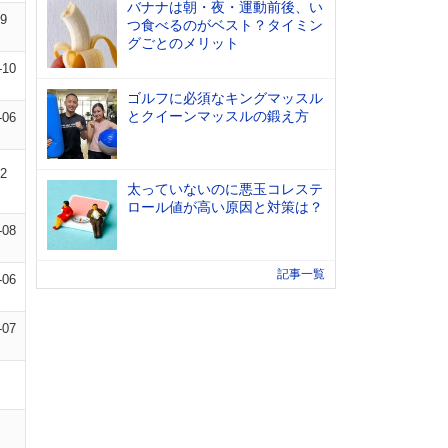
バナナは朝・夜・運動前後、い
09
つ食べるのがベスト？タイミン
グごとのメリット
-10
ゴルフに必須なキングマッスル
とクイーンマッスルの鍛え方
-06
12
太っていないのに悪玉コレステ
ロール値が高い原因と対策は？
-08
記事一覧
-06
-07