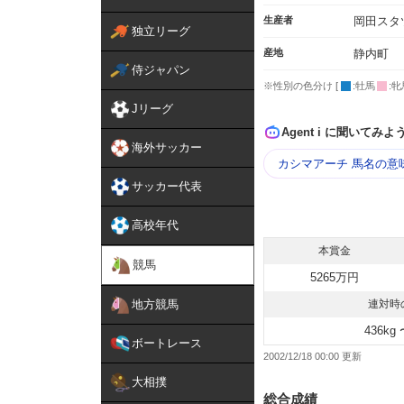
生産者
岡田スタ
独立リーグ
産地
静内町
侍ジャパン
※性別の色分け [
:牡馬
:牝
Jリーグ
Agent i に聞いてみよ
海外サッカー
カシマアーチ 馬名の意
サッカー代表
高校年代
本賞金
競馬
5265万円
地方競馬
連対時
436kg 
ボートレース
2002/12/18 00:00
大相撲
総合成績