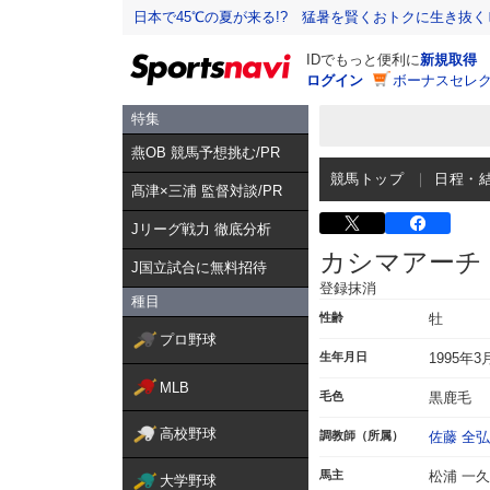
日本で45℃の夏が来る!? 猛暑を賢くおトクに生き抜く
IDでもっと便利に
新規取得
ログイン
ボーナスセレク
特集
燕OB 競馬予想挑む/PR
競馬トップ
日程・
髙津×三浦 監督対談/PR
Jリーグ戦力 徹底分析
カシマアーチ
J国立試合に無料招待
登録抹消
種目
性齢
牡
プロ野球
生年月日
1995年3
MLB
毛色
黒鹿毛
高校野球
調教師（所属）
佐藤 全弘
馬主
松浦 一久
大学野球