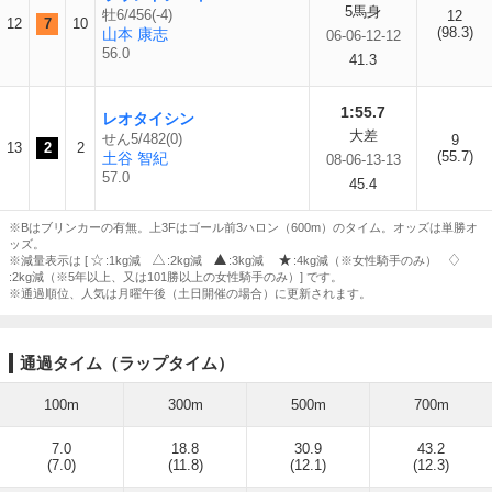
5馬身
牡6/456(-4)
12
12
7
10
(98.3)
山本 康志
06-06-12-12
56.0
41.3
1:55.7
レオタイシン
大差
せん5/482(0)
9
13
2
2
(55.7)
土谷 智紀
08-06-13-13
57.0
45.4
※Bはブリンカーの有無。上3Fはゴール前3ハロン（600m）のタイム。オッズは単勝オ
ッズ。
※減量表示は [
:1kg減
:2kg減
:3kg減
:4kg減（※女性騎手のみ）
:2kg減（※5年以上、又は101勝以上の女性騎手のみ）] です。
※通過順位、人気は月曜午後（土日開催の場合）に更新されます。
通過タイム（ラップタイム）
100m
300m
500m
700m
7.0
18.8
30.9
43.2
(7.0)
(11.8)
(12.1)
(12.3)