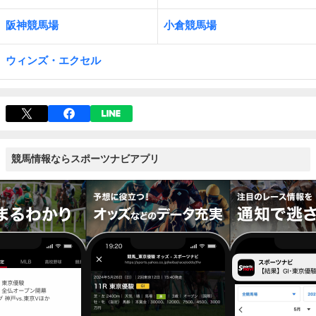
阪神競馬場
小倉競馬場
ウィンズ・エクセル
競馬情報ならスポーツナビアプリ