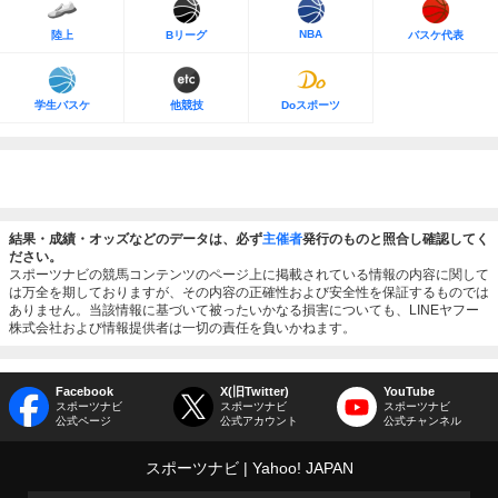
NBA
陸上
Bリーグ
バスケ代表
学生バスケ
他競技
Doスポーツ
結果・成績・オッズなどのデータは、必ず
主催者
発行のものと照合し確認してく
ださい。
スポーツナビの競馬コンテンツのページ上に掲載されている情報の内容に関して
は万全を期しておりますが、その内容の正確性および安全性を保証するものでは
ありません。当該情報に基づいて被ったいかなる損害についても、LINEヤフー
株式会社および情報提供者は一切の責任を負いかねます。
Facebook
X(旧Twitter)
YouTube
スポーツナビ
スポーツナビ
スポーツナビ
公式ページ
公式アカウント
公式チャンネル
スポーツナビ
Yahoo! JAPAN