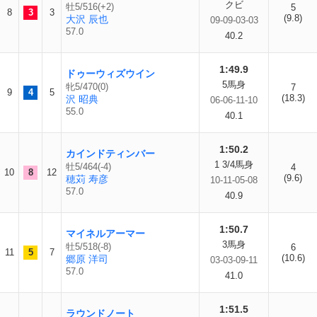
クビ
牡5/516(+2)
5
8
3
3
(9.8)
大沢 辰也
09-09-03-03
57.0
40.2
1:49.9
ドゥーウィズウイン
5馬身
牝5/470(0)
7
9
4
5
(18.3)
沢 昭典
06-06-11-10
55.0
40.1
1:50.2
カインドティンバー
1 3/4馬身
牡5/464(-4)
4
10
8
12
(9.6)
穂苅 寿彦
10-11-05-08
57.0
40.9
1:50.7
マイネルアーマー
3馬身
牡5/518(-8)
6
11
5
7
(10.6)
郷原 洋司
03-03-09-11
57.0
41.0
1:51.5
ラウンドノート