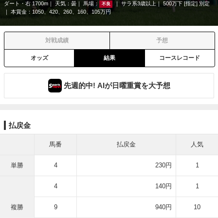
ダート・右 1700m
天気：
曇
馬場：
サラ系3歳以上
500万下 [指定] 別定
不良
本賞金：1050、420、260、160、105万円
対戦成績
予想
オッズ
結果
コースレコード
先週的中! AIが日曜重賞を大予想
払戻金
馬番
払戻金
人気
単勝
4
230円
1
4
140円
1
複勝
9
940円
10