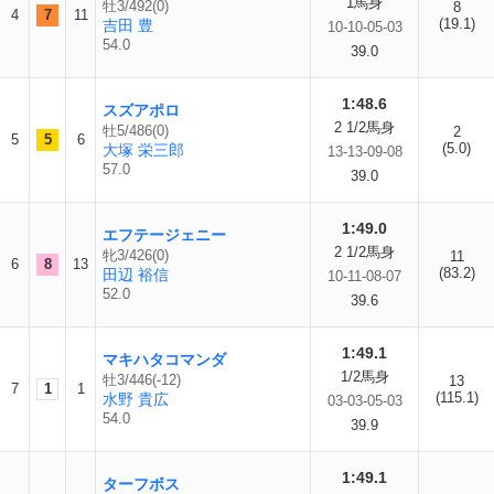
1馬身
牡3/492(0)
8
4
7
11
(19.1)
吉田 豊
10-10-05-03
54.0
39.0
1:48.6
スズアポロ
2 1/2馬身
牡5/486(0)
2
5
5
6
(5.0)
大塚 栄三郎
13-13-09-08
57.0
39.0
1:49.0
エフテージェニー
2 1/2馬身
牝3/426(0)
11
6
8
13
(83.2)
田辺 裕信
10-11-08-07
52.0
39.6
1:49.1
マキハタコマンダ
1/2馬身
牡3/446(-12)
13
7
1
1
(115.1)
水野 貴広
03-03-05-03
54.0
39.9
1:49.1
ターフボス