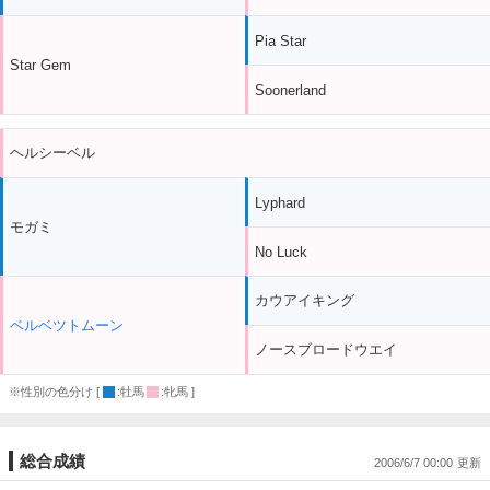
Pia Star
Star Gem
Soonerland
ヘルシーベル
Lyphard
モガミ
No Luck
カウアイキング
ベルベツトムーン
ノースブロードウエイ
※性別の色分け [
:牡馬
:牝馬 ]
総合成績
2006/6/7 00:00