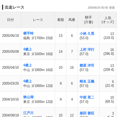
出走レース
2005/6/20 00:00
騎手
人気
日付
レース
着順
馬番
(オッズ)
(斤量)
横手特
小林 久晃
13
2005/06/19
13
6
(119.0)
福島 ダ1700m 15頭
(53.0)
4歳上
上村 洋行
16
2005/05/08
14
7
(296.8)
東京 ダ1600m 16頭
(57.0)
4歳上
郷原 洋司
13
2005/04/10
10
16
(209.4)
中山 ダ1800m 16頭
(57.0)
4歳上
蛯名 正義
6
2005/03/20
9
6
(22.4)
中山 ダ1800m 12頭
(57.0)
狭山湖
中舘 英二
10
2004/10/16
9
4
(68.5)
東京 ダ1600m 12頭
(57.0)
江戸川
柴田 善臣
3
2004/09/19
10
12