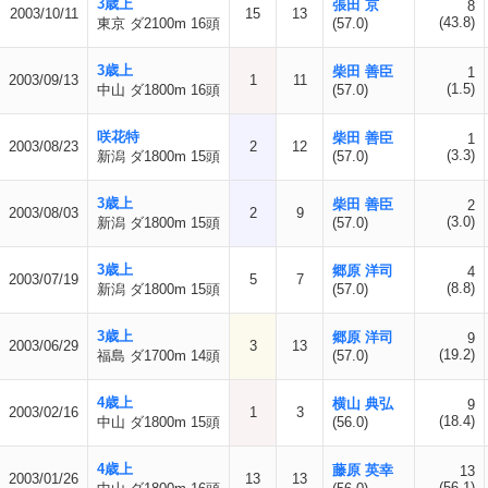
3歳上
張田 京
8
2003/10/11
15
13
(43.8)
東京 ダ2100m 16頭
(57.0)
3歳上
柴田 善臣
1
2003/09/13
1
11
(1.5)
中山 ダ1800m 16頭
(57.0)
咲花特
柴田 善臣
1
2003/08/23
2
12
(3.3)
新潟 ダ1800m 15頭
(57.0)
3歳上
柴田 善臣
2
2003/08/03
2
9
(3.0)
新潟 ダ1800m 15頭
(57.0)
3歳上
郷原 洋司
4
2003/07/19
5
7
(8.8)
新潟 ダ1800m 15頭
(57.0)
3歳上
郷原 洋司
9
2003/06/29
3
13
(19.2)
福島 ダ1700m 14頭
(57.0)
4歳上
横山 典弘
9
2003/02/16
1
3
(18.4)
中山 ダ1800m 15頭
(56.0)
4歳上
藤原 英幸
13
2003/01/26
13
13
(56.1)