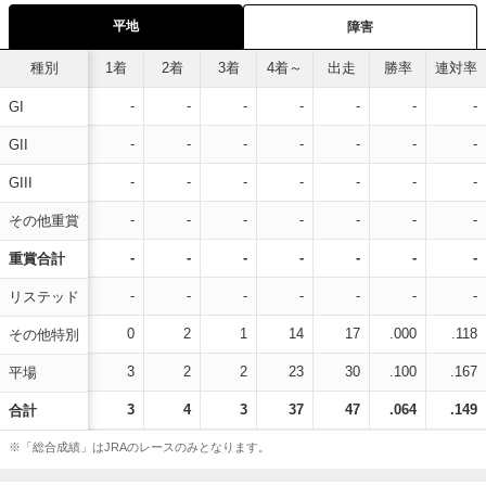
平地
障害
種別
1着
2着
3着
4着～
出走
勝率
連対率
-
-
-
-
-
-
-
GI
-
-
-
-
-
-
-
GII
-
-
-
-
-
-
-
GIII
-
-
-
-
-
-
-
その他重賞
-
-
-
-
-
-
-
重賞合計
-
-
-
-
-
-
-
リステッド
0
2
1
14
17
.000
.118
その他特別
3
2
2
23
30
.100
.167
平場
3
4
3
37
47
.064
.149
合計
※「総合成績」はJRAのレースのみとなります。