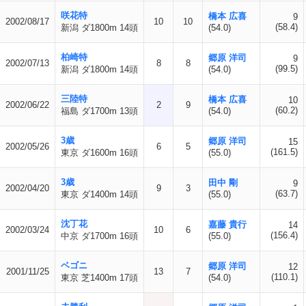
咲花特
橋本 広喜
9
2002/08/17
10
10
(58.4)
新潟 ダ1800m 14頭
(54.0)
柏崎特
郷原 洋司
9
2002/07/13
8
8
(99.5)
新潟 ダ1800m 14頭
(54.0)
三陸特
橋本 広喜
10
2002/06/22
2
9
(60.2)
福島 ダ1700m 13頭
(54.0)
3歳
郷原 洋司
15
2002/05/26
6
5
(161.5)
東京 ダ1600m 16頭
(55.0)
3歳
田中 剛
9
2002/04/20
9
3
(63.7)
東京 ダ1400m 14頭
(55.0)
沈丁花
嘉藤 貴行
14
2002/03/24
10
6
(156.4)
中京 ダ1700m 16頭
(55.0)
ベゴニ
郷原 洋司
12
2001/11/25
13
7
(110.1)
東京 芝1400m 17頭
(54.0)