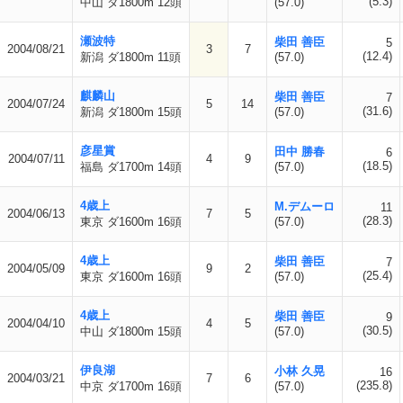
(5.3)
中山 ダ1800m 12頭
(57.0)
瀬波特
柴田 善臣
5
2004/08/21
3
7
(12.4)
新潟 ダ1800m 11頭
(57.0)
麒麟山
柴田 善臣
7
2004/07/24
5
14
(31.6)
新潟 ダ1800m 15頭
(57.0)
彦星賞
田中 勝春
6
2004/07/11
4
9
(18.5)
福島 ダ1700m 14頭
(57.0)
4歳上
M.デムーロ
11
2004/06/13
7
5
(28.3)
東京 ダ1600m 16頭
(57.0)
4歳上
柴田 善臣
7
2004/05/09
9
2
(25.4)
東京 ダ1600m 16頭
(57.0)
4歳上
柴田 善臣
9
2004/04/10
4
5
(30.5)
中山 ダ1800m 15頭
(57.0)
伊良湖
小林 久晃
16
2004/03/21
7
6
(235.8)
中京 ダ1700m 16頭
(57.0)