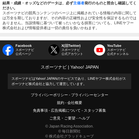
結果・成績・オッズなどのデータは、必ず
主催者
発行のものと照合し確認してく
ださい。
スポーツナビの競馬コンテンツのページ上に掲載されている情報の内容に関して
は万全を期しておりますが、その内容の正確性および安全性を保証するものでは
ありません。当該情報に基づいて被ったいかなる損害についても、LINEヤフー
株式会社および情報提供者は一切の責任を負いかねます。
Facebook
X(旧Twitter)
YouTube
スポーツナビ
スポーツナビ
スポーツナビ
公式ページ
公式アカウント
公式チャンネル
スポーツナビ
Yahoo! JAPAN
スポーツナビはYahoo! JAPANのサービスであり、LINEヤフー株式会社がス
ポーツナビ株式会社と協力して運営しています。
プライバシーポリシー
プライバシーセンター
規約
会社概要
免責事項
広告掲載について
スタッフ募集
ご意見・ご要望
ヘルプ
© Japan Racing Association.
© 毎日新聞社
© 株式会社グラッドキューブ