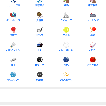
サッカー代表
高校年代
競馬
地方競馬
ボートレース
大相撲
フィギュア
カーリング
格闘技
ゴルフ
テニス
卓球
F1
バドミントン
バレーボール
ラグビー
NBA
陸上
Bリーグ
バスケ代表
学生バスケ
他競技
Doスポーツ