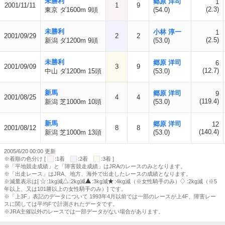
未勝利
郷原 洋司
1
2001/11/11
1
9
(2.3)
東京 ダ1600m 9頭
(54.0)
未勝利
小林 淳一
1
2001/09/29
2
2
(2.5)
新潟 ダ1200m 9頭
(53.0)
未勝利
郷原 洋司
6
2001/09/09
3
9
(12.7)
中山 ダ1200m 15頭
(53.0)
新馬
郷原 洋司
9
2001/08/25
4
4
(119.4)
新潟 芝1000m 10頭
(53.0)
新馬
郷原 洋司
12
2001/08/12
8
8
(140.4)
新潟 芝1000m 13頭
(53.0)
2005/6/20 00:00 更新
※着順の色分け [
:1着
:2着
:3着 ]
※「平地競走成績」と「障害競走成績」はJRAのレースのみとなります。
※「出走レース」はJRA、地方、海外で出走したレースの成績となります。
※減量表示は[
:1kg減
:2kg減
:3kg減
:4kg減（※女性騎手のみ）
:2kg減（※5
年以上、又は101勝以上の女性騎手のみ）] です。
※「上3F」表記のデータについて 1993年4月以前では一部のレースが上4F、障害レー
スに関しては平均Fで計測されたデータです。
※JRA主催以外のレースでは一部データがない場合があります。