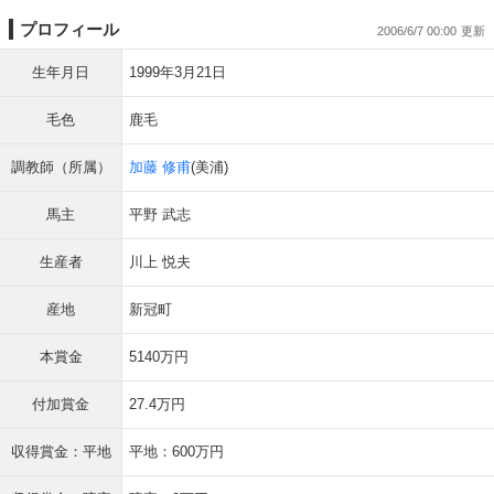
プロフィール
2006/6/7 00:00
生年月日
1999年3月21日
毛色
鹿毛
調教師（所属）
加藤 修甫
(美浦)
馬主
平野 武志
生産者
川上 悦夫
産地
新冠町
本賞金
5140万円
付加賞金
27.4万円
収得賞金：平地
平地：600万円