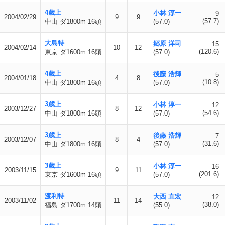
4歳上
小林 淳一
9
2004/02/29
9
9
(57.7)
中山 ダ1800m 16頭
(57.0)
大島特
郷原 洋司
15
2004/02/14
10
12
(120.6)
東京 ダ1600m 16頭
(57.0)
4歳上
後藤 浩輝
5
2004/01/18
4
8
(10.8)
中山 ダ1800m 16頭
(57.0)
3歳上
小林 淳一
12
2003/12/27
8
12
(54.6)
中山 ダ1800m 16頭
(57.0)
3歳上
後藤 浩輝
7
2003/12/07
8
4
(31.6)
中山 ダ1800m 16頭
(57.0)
3歳上
小林 淳一
16
2003/11/15
9
11
(201.6)
東京 ダ1600m 16頭
(57.0)
渡利特
大西 直宏
12
2003/11/02
11
14
(38.0)
福島 ダ1700m 14頭
(55.0)