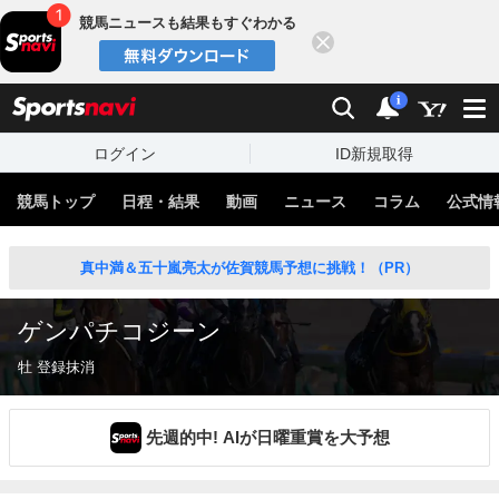
競馬ニュースも結果もすぐわかる
閉じる
スポーツナビ
検索
通知
i
ログイン
ID新規取得
競馬トップ
日程・結果
動画
ニュース
コラム
公式情
真中満＆五十嵐亮太が佐賀競馬予想に挑戦！（PR）
ゲンパチコジーン
牡 登録抹消
先週的中! AIが日曜重賞を大予想