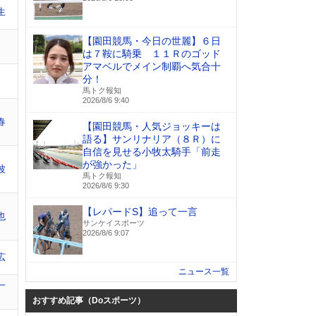
生
【園田競馬・今日の世麗】６日
は７鞍に騎乗 １１Ｒのゴッド
アマベルでメイン制覇へ気合十
分！
馬トク報知
2026/8/6 9:40
春
【園田競馬・人気ジョッキーは
語る】サンリナリア（８Ｒ）に
自信を見せる小牧太騎手「前走
が強かった」
波
馬トク報知
2026/8/6 9:30
【レパードS】追って一言
也
サンケイスポーツ
2026/8/6 9:07
広
ニュース一覧
一
おすすめ記事（Doスポーツ）