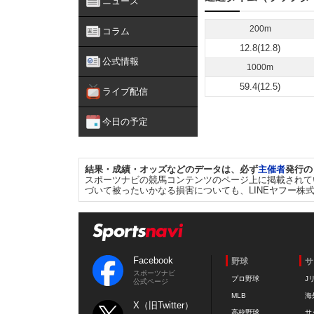
ニュース
200m
コラム
12.8(12.8)
公式情報
1000m
59.4(12.5)
ライブ配信
今日の予定
結果・成績・オッズなどのデータは、必ず
主催者
発行の
スポーツナビの競馬コンテンツのページ上に掲載されて
づいて被ったいかなる損害についても、LINEヤフー株
Facebook
野球
サ
スポーツナビ
プロ野球
J
公式ページ
MLB
海
X（旧Twitter）
高校野球
サ