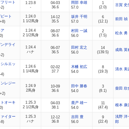
アフリート
岡部 幸雄
1:23.8
04-03
1
古賀 史
-
36.6
(2.0)
-2)
57.0
ザビート
1:24.0
坂井 千明
14-12
6
前田 禎
1 1/2馬身
35.5
(12.1)
+8)
57.0
モア
1:24.4
村田 一誠
08-07
2
松永 勇
2 1/2馬身
36.6
(7.5)
0)
56.0
デンデライ
1:24.4
田村 宏之
06-07
14
成島 英
ハナ
36.5
(139.5)
56.0
-2)
スシルエッ
1:24.6
木幡 初広
02-02
8
清水 美
1 1/4馬身
37.7
(19.3)
54.0
-4)
タンレジー
1:24.9
田中 勝春
10-09
3
柴田 欣
2馬身
36.6
(8.1)
54.0
+2)
ットオーキ
1:25.3
鹿戸 雄一
04-03
11
根本 康
2 1/2馬身
38.1
(47.4)
0)
54.0
ファイター
1:25.3
浅野 洋
吉田 豊
12-12
9
ハナ
36.8
(22.4)
-8)
56.0
郎