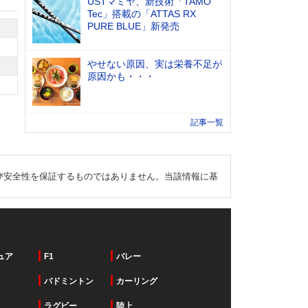
USTマミヤ、新技術「TAMO
Tec」搭載の「ATTAS RX
PURE BLUE」新発売
やせない原因、実は栄養不足が
原因かも・・・
記事一覧
び安全性を保証するものではありません。当該情報に基
ュア
F1
バレー
バドミントン
カーリング
ラグビー
陸上