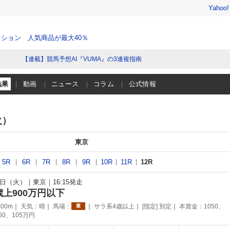
Yahoo
ション 人気商品が最大40％
【連載】競馬予想AI『VUMA』の3連複指南
結果
動画
ニュース
コラム
公式情報
火）
東京
5R
6R
7R
8R
9R
10R
11R
12R
30日（火）
東京
16:15発走
歳上900万円以下
00m
天気：
晴
馬場：
サラ系4歳以上
[指定] 別定
本賞金：1050、
重
160、105万円