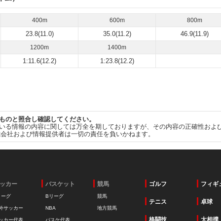
400m
600m
800m
23.8(11.0)
35.0(11.2)
46.9(11.9)
1200m
1400m
1:11.6(12.2)
1:23.8(12.2)
ものと照合し確認してください。
いる情報の内容に関しては万全を期しておりますが、その内容の正確性およ
式会社および情報提供者は一切の責任を負いかねます。
ッカー
バスケット
競馬
ゴルフ
フィギ
リーグ
Bリーグ
競馬
テニス
卓球
外サッカー
NBA
地方競馬
格闘技
大相撲
ッカー代表
バスケ代表