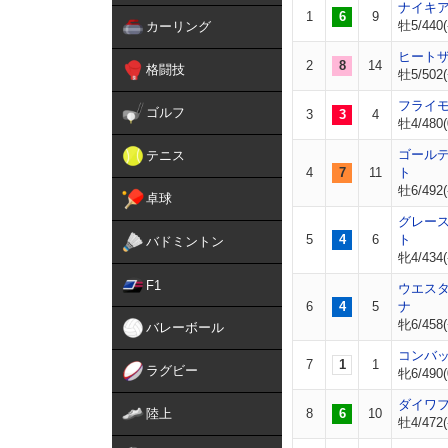
ナイキ
1
6
9
牡5/440(
カーリング
ヒート
2
8
14
格闘技
牡5/502(
フライ
ゴルフ
3
3
4
牡4/480(
ゴール
テニス
4
7
11
ト
牡6/492(
卓球
グレー
5
4
6
ト
バドミントン
牝4/434(
F1
ウエス
6
4
5
ナ
牝6/458(
バレーボール
コンバ
7
1
1
ラグビー
牝6/490(
ダイワ
陸上
8
6
10
牡4/472(