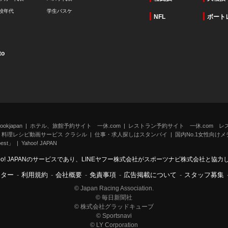
校年代
学生バスケ
NFL
ボート
to
kjapan
ホテル、旅館予約サイト 一休.com
レストラン予約サイト 一休.com レ
料理レシピ動画サービス クラシル
仕事・求人探しはスタンバイ
国内No.1女性向けメデ
st」
Yahoo! JAPAN
oo! JAPANのサービスであり、LINEヤフー株式会社がスポーツナビ株式会社と協
ンター
-
利用規約
-
会社概要
-
免責事項
-
広告掲載について
-
スタッフ募集
© Japan Racing Association.
© 毎日新聞社
© 株式会社グラッドキューブ
© Sportsnavi
© LY Corporation