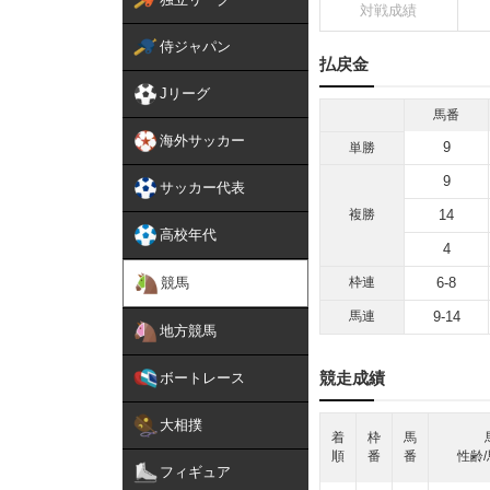
対戦成績
侍ジャパン
払戻金
Jリーグ
馬番
海外サッカー
9
単勝
9
サッカー代表
複勝
14
高校年代
4
競馬
枠連
6-8
馬連
9-14
地方競馬
競走成績
ボートレース
大相撲
着
枠
馬
順
番
番
性齢/
フィギュア