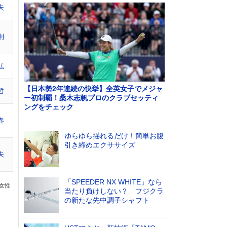
夫
則
弘
【日本勢2年連続の快挙】全英女子でメジャ
哲
ー初制覇！桑木志帆プロのクラブセッティ
ングをチェック
春
ゆらゆら揺れるだけ！簡単お腹
引き締めエクササイズ
夫
「SPEEDER NX WHITE」なら
の女性
当たり負けしない？ フジクラ
の新たな先中調子シャフト