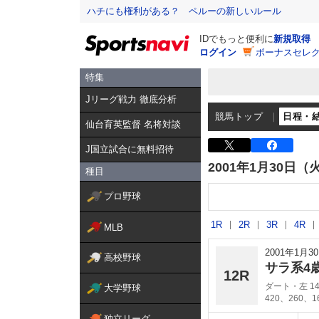
ハチにも権利がある？ ペルーの新しいルール
IDでもっと便利に
新規取得
ログイン
ボーナスセレク
特集
Jリーグ戦力 徹底分析
競馬トップ
日程・
仙台育英監督 名将対談
J国立試合に無料招待
2001年1月30日（
種目
プロ野球
1R
2R
3R
4R
MLB
2001年1月
高校野球
サラ系4
12R
ダート・左 14
大学野球
420、260、
独立リーグ