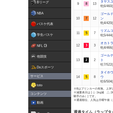
タヤス
Bリーグ
9
8
13
牝6/460(
NBA
ゴール
10
7
12
ン
牝4/420(
バスケ代表
リズム
11
5
7
学生バスケ
牝5/444(
オカト
12
3
3
NFL
牝4/466(
ゴール
他競技
13
2
2
ト
牡7/522(
Doスポーツ
タイホ
サービス
14
5
8
ウ
牡6/504(
toto
※Bはブリンカーの有無。上3F
※減量表示は [
:1kg減
:
コンテンツ
騎手のみ）] です。
※通過順位、人気は月曜午後（
動画
通過タイム（ラップタ