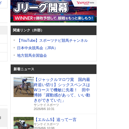
ド
関連リンク（外部）
【YouTube】スポーツナビ競馬チャンネル
日本中央競馬会（JRA）
地方競馬全国協会
新着ニュース
【ジャックルマロワ賞 国内最
終追い切り】シックスペンスは
Wコースで機敏に先着！ 田中
博師「躍動感があって、いい動
きができていた」
サンケイスポーツ
2026/8/6 10:31
師
【エルムS】追って一言
サンケイスポーツ
2026/8/6 10:08