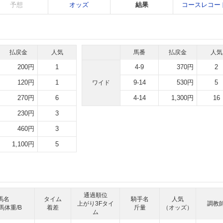
予想
オッズ
結果
コースレコー
払戻金
人気
馬番
払戻金
人気
200円
1
4-9
370円
2
120円
1
9-14
530円
5
ワイド
270円
6
4-14
1,300円
16
230円
3
460円
3
1,100円
5
通過順位
馬名
タイム
騎手名
人気
上がり3Fタイ
調教
馬体重/B
着差
斤量
（オッズ）
ム