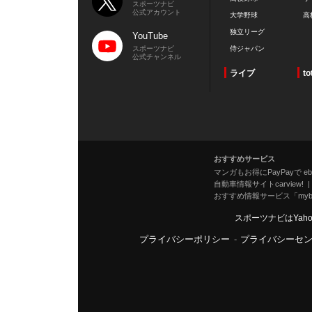
スポーツナビ
公式アカウント
大学野球
高
独立リーグ
YouTube
スポーツナビ
侍ジャパン
公式チャンネル
ライブ
to
おすすめサービス
マンガもお得にPayPayで eboo
自動車情報サイトcarview!
おすすめ情報サービス「mybe
スポーツナビはYah
プライバシーポリシー
-
プライバシーセ