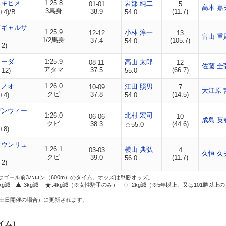
ユキヒメ
1:25.8
岩部 純二
01-01
5
高木 嘉
3馬身
38.9
(11.7)
+4)/B
54.0
ドギャルサ
1:25.9
小林 淳一
12-12
13
畠山 重
1/2馬身
37.4
(105.7)
54.0
-2)
コーダ
1:25.9
高山 太郎
08-11
12
佐藤 全
アタマ
37.5
(66.7)
-12)
55.0
ラノオ
1:26.0
江田 照男
10-09
7
大江原 
クビ
37.8
(14.5)
+4)
54.0
デンウィー
1:26.0
北村 宏司
06-06
10
成島 英
クビ
38.3
(44.6)
☆55.0
+8)
ウウンリュ
1:26.1
横山 典弘
03-03
4
久恒 久
クビ
39.0
(11.7)
56.0
-2)
はゴール前3ハロン（600m）のタイム。オッズは単勝オッズ。
2kg減
:3kg減
:4kg減（※女性騎手のみ）
:2kg減（※5年以上、又は101勝以上
土日開催の場合）に更新されます。
イム）