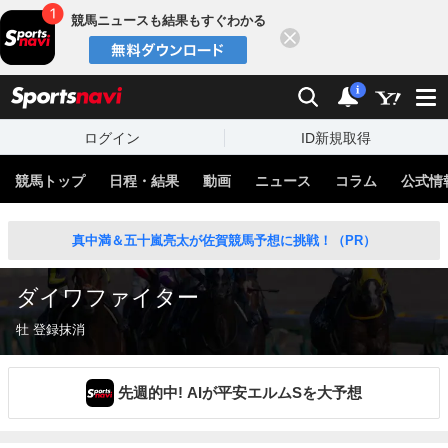
競馬ニュースも結果もすぐわかる
閉じる
スポーツナビ
検索
通知
i
ログイン
ID新規取得
競馬トップ
日程・結果
動画
ニュース
コラム
公式情
真中満＆五十嵐亮太が佐賀競馬予想に挑戦！（PR）
ダイワファイター
牡 登録抹消
先週的中! AIが平安エルムSを大予想