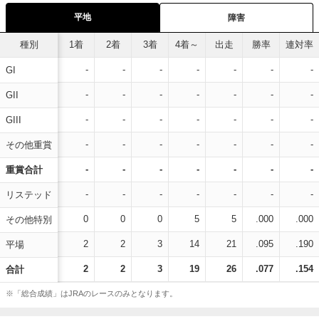
平地
障害
種別
1着
2着
3着
4着～
出走
勝率
連対率
-
-
-
-
-
-
-
GI
-
-
-
-
-
-
-
GII
-
-
-
-
-
-
-
GIII
-
-
-
-
-
-
-
その他重賞
-
-
-
-
-
-
-
重賞合計
-
-
-
-
-
-
-
リステッド
0
0
0
5
5
.000
.000
その他特別
2
2
3
14
21
.095
.190
平場
2
2
3
19
26
.077
.154
合計
※「総合成績」はJRAのレースのみとなります。