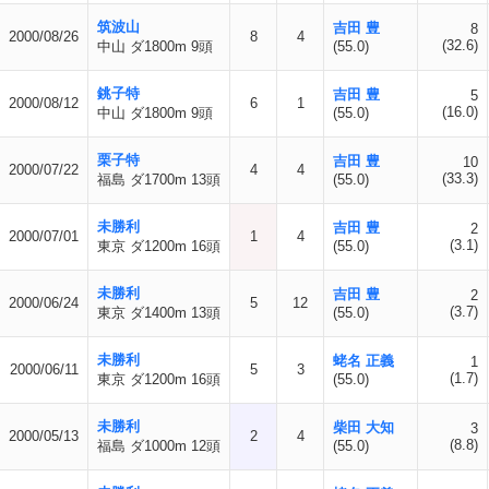
筑波山
吉田 豊
8
2000/08/26
8
4
(32.6)
中山 ダ1800m 9頭
(55.0)
銚子特
吉田 豊
5
2000/08/12
6
1
(16.0)
中山 ダ1800m 9頭
(55.0)
栗子特
吉田 豊
10
2000/07/22
4
4
(33.3)
福島 ダ1700m 13頭
(55.0)
未勝利
吉田 豊
2
2000/07/01
1
4
(3.1)
東京 ダ1200m 16頭
(55.0)
未勝利
吉田 豊
2
2000/06/24
5
12
(3.7)
東京 ダ1400m 13頭
(55.0)
未勝利
蛯名 正義
1
2000/06/11
5
3
(1.7)
東京 ダ1200m 16頭
(55.0)
未勝利
柴田 大知
3
2000/05/13
2
4
(8.8)
福島 ダ1000m 12頭
(55.0)