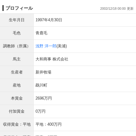
プロフィール
2002/12/18 00:00
生年月日
1997年4月30日
毛色
青鹿毛
調教師（所属）
浅野 洋一郎
(美浦)
馬主
大和商事 株式会社
生産者
新井牧場
産地
鵡川町
本賞金
2696万円
付加賞金
0万円
収得賞金：平地
平地：400万円