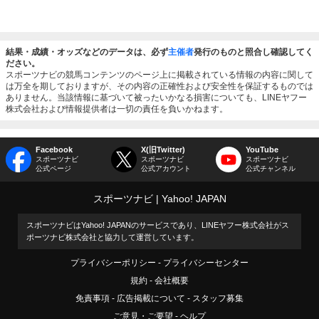
結果・成績・オッズなどのデータは、必ず
主催者
発行のものと照合し確認してく
ださい。
スポーツナビの競馬コンテンツのページ上に掲載されている情報の内容に関して
は万全を期しておりますが、その内容の正確性および安全性を保証するものでは
ありません。当該情報に基づいて被ったいかなる損害についても、LINEヤフー
株式会社および情報提供者は一切の責任を負いかねます。
Facebook
X(旧Twitter)
YouTube
スポーツナビ
スポーツナビ
スポーツナビ
公式ページ
公式アカウント
公式チャンネル
スポーツナビ
Yahoo! JAPAN
スポーツナビはYahoo! JAPANのサービスであり、LINEヤフー株式会社がス
ポーツナビ株式会社と協力して運営しています。
プライバシーポリシー
プライバシーセンター
規約
会社概要
免責事項
広告掲載について
スタッフ募集
ご意見・ご要望
ヘルプ