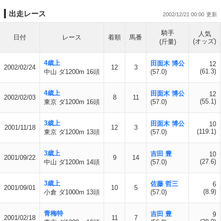
出走レース
2002/12/21 00:00
騎手
人気
日付
レース
着順
馬番
(オッズ)
(斤量)
4歳上
田面木 博公
12
2002/02/24
12
3
(61.3)
中山 ダ1200m 16頭
(57.0)
4歳上
田面木 博公
12
2002/02/03
8
11
(55.1)
東京 ダ1200m 16頭
(57.0)
3歳上
田面木 博公
10
2001/11/18
12
3
(119.1)
東京 ダ1200m 13頭
(57.0)
3歳上
吉田 豊
10
2001/09/22
9
14
(27.6)
中山 ダ1200m 14頭
(57.0)
3歳上
佐藤 哲三
6
2001/09/01
10
5
(8.9)
小倉 ダ1000m 13頭
(57.0)
青梅特
吉田 豊
9
2001/02/18
11
7