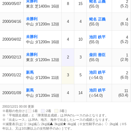
未勝利
蛯名 正義
2
2000/05/07
8
15
(5.2)
東京 芝1400m 16頭
(55.0)
未勝利
蛯名 正義
4
2000/04/16
4
4
(8.1)
中山 ダ1200m 12頭
(55.0)
未勝利
池田 鉄平
4
2000/04/02
4
10
(5.2)
中山 ダ1200m 16頭
(55.0)
未勝利
柴田 善臣
1
2000/02/13
2
3
(2.9)
東京 ダ1200m 12頭
(55.0)
新馬
池田 鉄平
2
2000/01/22
3
5
(6.0)
中山 ダ1200m 11頭
(☆54.0)
新馬
池田 鉄平
11
2000/01/09
4
14
(63.4)
中山 ダ1200m 15頭
(☆54.0)
2002/12/21 00:00 更新
※着順の色分け [
:1着
:2着
:3着 ]
※「平地競走成績」と「障害競走成績」はJRAのレースのみとなります。
※「出走レース」はJRA、地方、海外で出走したレースの成績となります。
※減量表示は[
:1kg減
:2kg減
:3kg減
:4kg減（※女性騎手のみ）
:2kg減（※5
年以上、又は101勝以上の女性騎手のみ）] です。