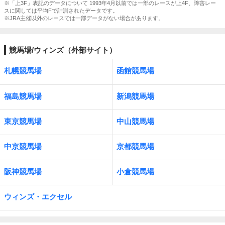
※「上3F」表記のデータについて 1993年4月以前では一部のレースが上4F、障害レー
スに関しては平均Fで計測されたデータです。
※JRA主催以外のレースでは一部データがない場合があります。
競馬場/ウィンズ（外部サイト）
札幌競馬場
函館競馬場
福島競馬場
新潟競馬場
東京競馬場
中山競馬場
中京競馬場
京都競馬場
阪神競馬場
小倉競馬場
ウィンズ・エクセル