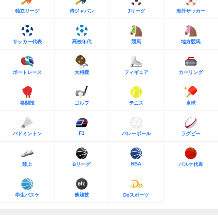
独立リーグ
侍ジャパン
Jリーグ
海外サッカー
サッカー代表
高校年代
競馬
地方競馬
ボートレース
大相撲
フィギュア
カーリング
格闘技
ゴルフ
テニス
卓球
F1
バドミントン
バレーボール
ラグビー
NBA
陸上
Bリーグ
バスケ代表
学生バスケ
他競技
Doスポーツ