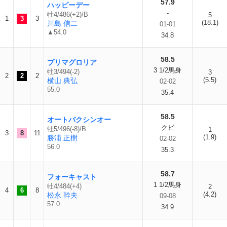
57.9
ハッピーデー
-
牡4/486(+2)/B
5
1
3
3
(18.1)
川島 信二
01-01
▲54.0
34.8
58.5
プリマグロリア
3 1/2馬身
牡3/494(-2)
3
2
2
2
(5.5)
横山 典弘
02-02
55.0
35.4
58.5
オートバクシンオー
クビ
牡5/496(-8)/B
1
3
8
11
(1.9)
勝浦 正樹
02-02
56.0
35.3
58.7
フォーキャスト
1 1/2馬身
牡4/484(+4)
2
4
6
8
(4.2)
松永 幹夫
09-08
57.0
34.9