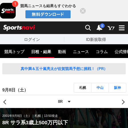
競馬ニュースも結果もすぐわかる
閉じる
スポーツナビ
検索
通知
i
ログイン
ID新規取得
競馬トップ
日程・結果
動画
ニュース
コラム
公式情
真中満＆五十嵐亮太が佐賀競馬予想に挑戦！（PR）
札幌
中山
阪神
9月8日（土）
2001年9月8日（土）
札幌
13:50発走
8R サラ系3歳上500万円以下