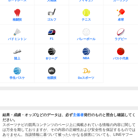
ボートレース
大相撲
フィギュア
カーリング
格闘技
ゴルフ
テニス
卓球
F1
バドミントン
バレーボール
ラグビー
NBA
陸上
Bリーグ
バスケ代表
学生バスケ
他競技
Doスポーツ
結果・成績・オッズなどのデータは、必ず
主催者
発行のものと照合し確認してく
ださい。
スポーツナビの競馬コンテンツのページ上に掲載されている情報の内容に関して
は万全を期しておりますが、その内容の正確性および安全性を保証するものでは
ありません。当該情報に基づいて被ったいかなる損害についても、LINEヤフー