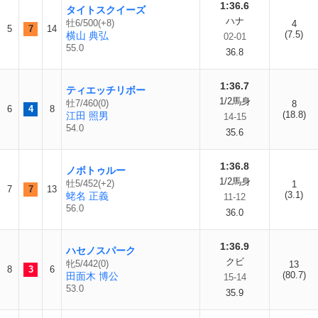
1:36.6
タイトスクイーズ
ハナ
牡6/500(+8)
4
5
7
14
(7.5)
横山 典弘
02-01
55.0
36.8
1:36.7
ティエッチリボー
1/2馬身
牡7/460(0)
8
6
4
8
(18.8)
江田 照男
14-15
54.0
35.6
1:36.8
ノボトゥルー
1/2馬身
牡5/452(+2)
1
7
7
13
(3.1)
蛯名 正義
11-12
56.0
36.0
1:36.9
ハセノスパーク
クビ
牝5/442(0)
13
8
3
6
(80.7)
田面木 博公
15-14
53.0
35.9