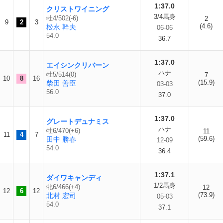
1:37.0
クリストワイニング
3/4馬身
牡4/502(-6)
2
9
2
3
(4.6)
松永 幹夫
06-06
54.0
36.7
1:37.0
エイシンクリバーン
ハナ
牡5/514(0)
7
10
8
16
(15.9)
柴田 善臣
03-03
56.0
37.0
1:37.0
グレートデュナミス
ハナ
牡6/470(+6)
11
11
4
7
(59.6)
田中 勝春
12-09
54.0
36.4
1:37.1
ダイワキャンディ
1/2馬身
牝6/466(+4)
12
12
6
12
(73.9)
北村 宏司
05-03
54.0
37.1