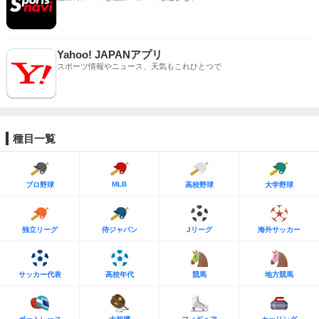
Yahoo! JAPANアプリ
スポーツ情報やニュース、天気もこれひとつで
種目一覧
MLB
プロ野球
高校野球
大学野球
独立リーグ
侍ジャパン
Jリーグ
海外サッカー
サッカー代表
高校年代
競馬
地方競馬