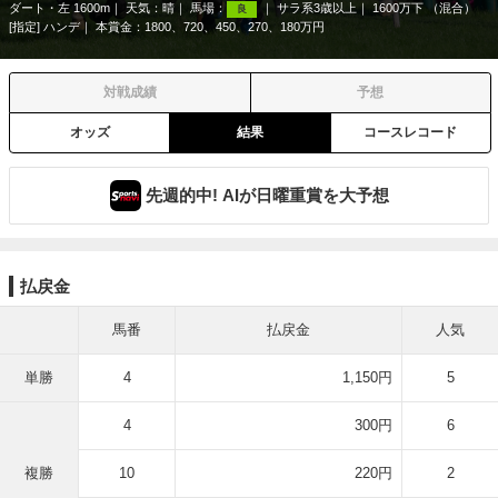
ダート・左 1600m
天気：
晴
馬場：
サラ系3歳以上
1600万下 （混合）
良
[指定] ハンデ
本賞金：1800、720、450、270、180万円
対戦成績
予想
オッズ
結果
コースレコード
先週的中! AIが日曜重賞を大予想
払戻金
馬番
払戻金
人気
単勝
4
1,150円
5
4
300円
6
複勝
10
220円
2