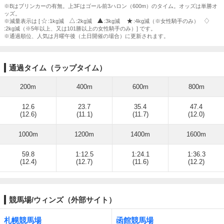
※Bはブリンカーの有無。上3Fはゴール前3ハロン（600m）のタイム。オッズは単勝オ
ッズ。
※減量表示は [
:1kg減
:2kg減
:3kg減
:4kg減（※女性騎手のみ）
:2kg減（※5年以上、又は101勝以上の女性騎手のみ）] です。
※通過順位、人気は月曜午後（土日開催の場合）に更新されます。
通過タイム（ラップタイム）
200m
400m
600m
800m
12.6
23.7
35.4
47.4
(12.6)
(11.1)
(11.7)
(12.0)
1000m
1200m
1400m
1600m
59.8
1:12.5
1:24.1
1:36.3
(12.4)
(12.7)
(11.6)
(12.2)
競馬場/ウィンズ（外部サイト）
札幌競馬場
函館競馬場