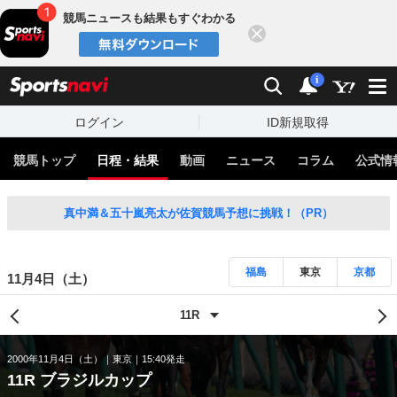
競馬ニュースも結果もすぐわかる
閉じる
スポーツナビ
検索
通知
i
ログイン
ID新規取得
競馬トップ
日程・結果
動画
ニュース
コラム
公式情
真中満＆五十嵐亮太が佐賀競馬予想に挑戦！（PR）
福島
東京
京都
11月4日（土）
2000年11月4日（土）
東京
15:40発走
11R ブラジルカップ