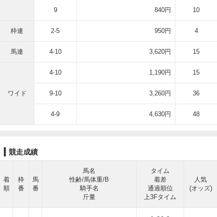
9
840円
10
枠連
2-5
950円
4
馬連
4-10
3,620円
15
4-10
1,190円
15
ワイド
9-10
3,260円
36
4-9
4,630円
48
競走成績
馬名
タイム
着
枠
馬
性齢/馬体重/B
着差
人気
順
番
番
騎手名
通過順位
(オッズ)
斤量
上3Fタイム