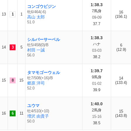
1:38.3
コンゴウビジン
7馬身
牝6/464(-6)
16
13
1
1
(156.1)
高山 太郎
09-09
51.0
37.7
1:38.3
シルバーサーベル
ハナ
牡5/458(0)/B
6
14
3
5
(12.9)
村田 一誠
03-03
56.0
38.2
1:39.7
タマモゴーウェル
9馬身
牡7/508(+16)/B
14
15
8
15
(133.4)
郷原 洋司
01-02
52.0
39.9
1:40.0
ユウマ
2馬身
牡4/510(+10)
15
16
6
11
(143.8)
増沢 由貴子
15-16
50.0
38.5