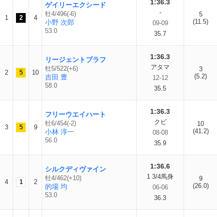
1:36.3
ゲイリーエクシード
-
牡4/496(-6)
5
1
2
4
(11.5)
小野 次郎
09-09
53.0
35.7
1:36.3
リージェントブラフ
アタマ
牡5/522(+6)
3
2
5
10
(5.2)
吉田 豊
12-12
58.0
35.5
1:36.3
フリーウエイハート
クビ
牡6/454(-2)
10
3
5
9
(41.2)
小林 淳一
08-08
56.0
35.9
1:36.6
シルクディヴァイン
1 3/4馬身
牡4/462(+10)
9
4
1
2
(26.0)
的場 均
06-06
53.0
36.3