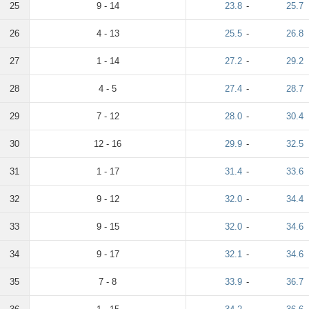
25
9 - 14
23.8
-
25.7
26
4 - 13
25.5
-
26.8
27
1 - 14
27.2
-
29.2
28
4 - 5
27.4
-
28.7
29
7 - 12
28.0
-
30.4
30
12 - 16
29.9
-
32.5
31
1 - 17
31.4
-
33.6
32
9 - 12
32.0
-
34.4
33
9 - 15
32.0
-
34.6
34
9 - 17
32.1
-
34.6
35
7 - 8
33.9
-
36.7