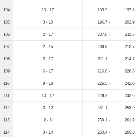
104
10 - 17
193.9
-
197.8
105
3 - 13
196.7
-
202.9
106
2 - 17
207.8
-
211.6
107
2 - 15
208.5
-
212.7
108
3 - 17
211.1
-
214.7
109
6 - 17
216.8
-
220.8
110
9 - 18
226.5
-
242.0
111
10 - 12
229.2
-
232.6
112
3 - 12
251.1
-
253.9
113
2 - 8
259.1
-
261.9
114
3 - 14
260.4
-
265.8