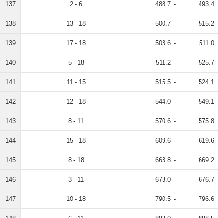
137
2 - 6
488.7
-
493.4
138
13 - 18
500.7
-
515.2
139
17 - 18
503.6
-
511.0
140
5 - 18
511.2
-
525.7
141
11 - 15
515.5
-
524.1
142
12 - 18
544.0
-
549.1
143
8 - 11
570.6
-
575.8
144
15 - 18
609.6
-
619.6
145
8 - 18
663.8
-
669.2
146
3 - 11
673.0
-
676.7
147
10 - 18
790.5
-
796.6