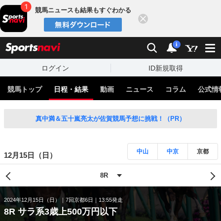
競馬ニュースも結果もすぐわかる
閉じる
スポーツナビ
検索
通知
i
ログイン
ID新規取得
競馬トップ
日程・結果
動画
ニュース
コラム
公式情
真中満＆五十嵐亮太が佐賀競馬予想に挑戦！（PR）
中山
中京
京都
12月15日（日）
2024年12月15日（日）
7回京都6日
13:55発走
8R サラ系3歳上500万円以下