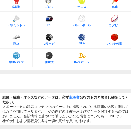
格闘技
ゴルフ
テニス
卓球
F1
バドミントン
バレーボール
ラグビー
NBA
陸上
Bリーグ
バスケ代表
学生バスケ
他競技
Doスポーツ
結果・成績・オッズなどのデータは、必ず
主催者
発行のものと照合し確認してく
ださい。
スポーツナビの競馬コンテンツのページ上に掲載されている情報の内容に関して
は万全を期しておりますが、その内容の正確性および安全性を保証するものでは
ありません。当該情報に基づいて被ったいかなる損害についても、LINEヤフー
株式会社および情報提供者は一切の責任を負いかねます。