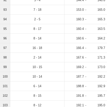
92
3 - 4
144.4
-
148.6
93
7 - 18
153.0
-
165.0
94
2 - 5
160.3
-
165.3
95
8 - 17
160.4
-
163.5
96
8 - 14
160.6
-
164.2
97
16 - 18
166.4
-
179.7
98
2 - 14
167.6
-
171.3
99
10 - 15
169.2
-
173.0
100
10 - 14
187.7
-
192.2
101
6 - 14
188.8
-
192.9
102
8 - 15
191.8
-
195.7
103
8 - 12
192.1
-
195.0