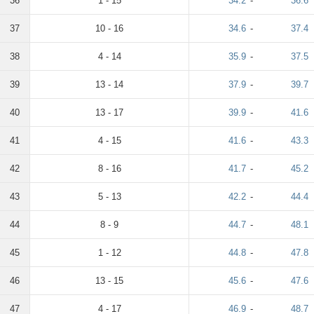
36
1 - 15
34.2
-
36.6
37
10 - 16
34.6
-
37.4
38
4 - 14
35.9
-
37.5
39
13 - 14
37.9
-
39.7
40
13 - 17
39.9
-
41.6
41
4 - 15
41.6
-
43.3
42
8 - 16
41.7
-
45.2
43
5 - 13
42.2
-
44.4
44
8 - 9
44.7
-
48.1
45
1 - 12
44.8
-
47.8
46
13 - 15
45.6
-
47.6
47
4 - 17
46.9
-
48.7