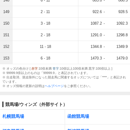
148
6 - 11
883.0
-
888.5
149
2 - 11
922.6
-
928.5
150
3 - 18
1087.2
-
1092.3
151
2 - 18
1291.0
-
1298.8
152
11 - 18
1344.8
-
1349.9
153
6 - 18
1470.3
-
1479.0
※ オッズの色分け [
赤字
:10倍未満
青字
:10倍以上100倍未満 黒字:100倍以上 ]
※ 99999.9倍以上のものは「99999.9」と表記されています。
※ 出走取消、競走除外になった競走馬に関連するオッズについては「****」と表記され
ています。
※ オッズ情報の更新の説明は
ヘルプページ
をご参照ください。
競馬場/ウィンズ（外部サイト）
札幌競馬場
函館競馬場