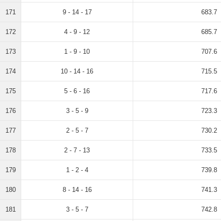
171
9 - 14 - 17
683.7
172
4 - 9 - 12
685.7
173
1 - 9 - 10
707.6
174
10 - 14 - 16
715.5
175
5 - 6 - 16
717.6
176
3 - 5 - 9
723.3
177
2 - 5 - 7
730.2
178
2 - 7 - 13
733.5
179
1 - 2 - 4
739.8
180
8 - 14 - 16
741.3
181
3 - 5 - 7
742.8