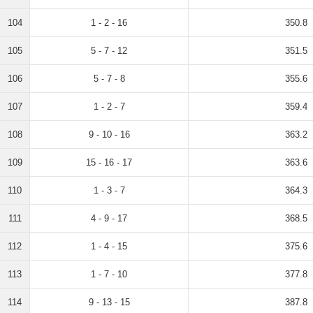
104
1 - 2 - 16
350.8
105
5 - 7 - 12
351.5
106
5 - 7 - 8
355.6
107
1 - 2 - 7
359.4
108
9 - 10 - 16
363.2
109
15 - 16 - 17
363.6
110
1 - 3 - 7
364.3
111
4 - 9 - 17
368.5
112
1 - 4 - 15
375.6
113
1 - 7 - 10
377.8
114
9 - 13 - 15
387.8