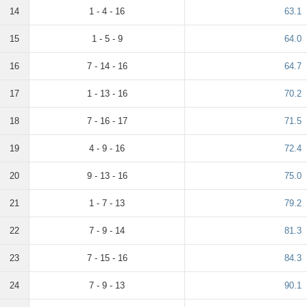
14
1 - 4 - 16
63.1
15
1 - 5 - 9
64.0
16
7 - 14 - 16
64.7
17
1 - 13 - 16
70.2
18
7 - 16 - 17
71.5
19
4 - 9 - 16
72.4
20
9 - 13 - 16
75.0
21
1 - 7 - 13
79.2
22
7 - 9 - 14
81.3
23
7 - 15 - 16
84.3
24
7 - 9 - 13
90.1