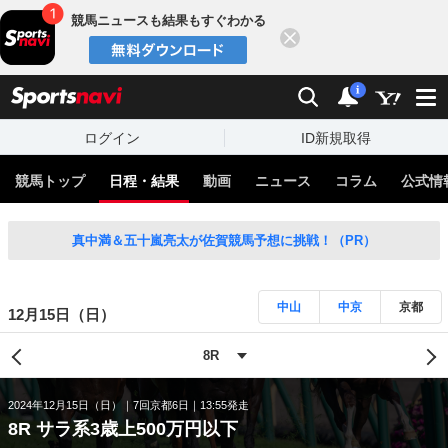
競馬ニュースも結果もすぐわかる
閉じる
スポーツナビ
検索
通知
i
ログイン
ID新規取得
競馬トップ
日程・結果
動画
ニュース
コラム
公式情
真中満＆五十嵐亮太が佐賀競馬予想に挑戦！（PR）
中山
中京
京都
12月15日（日）
2024年12月15日（日）
7回京都6日
13:55発走
8R サラ系3歳上500万円以下