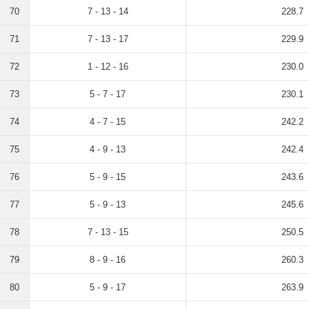
70
7 - 13 - 14
228.7
71
7 - 13 - 17
229.9
72
1 - 12 - 16
230.0
73
5 - 7 - 17
230.1
74
4 - 7 - 15
242.2
75
4 - 9 - 13
242.4
76
5 - 9 - 15
243.6
77
5 - 9 - 13
245.6
78
7 - 13 - 15
250.5
79
8 - 9 - 16
260.3
80
5 - 9 - 17
263.9