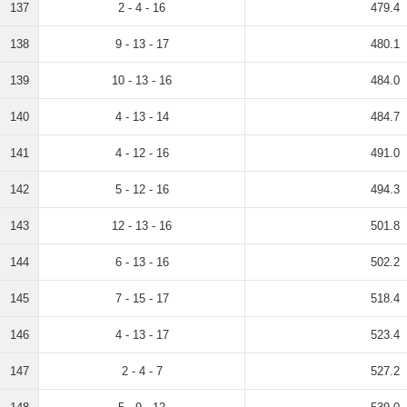
137
2 - 4 - 16
479.4
138
9 - 13 - 17
480.1
139
10 - 13 - 16
484.0
140
4 - 13 - 14
484.7
141
4 - 12 - 16
491.0
142
5 - 12 - 16
494.3
143
12 - 13 - 16
501.8
144
6 - 13 - 16
502.2
145
7 - 15 - 17
518.4
146
4 - 13 - 17
523.4
147
2 - 4 - 7
527.2