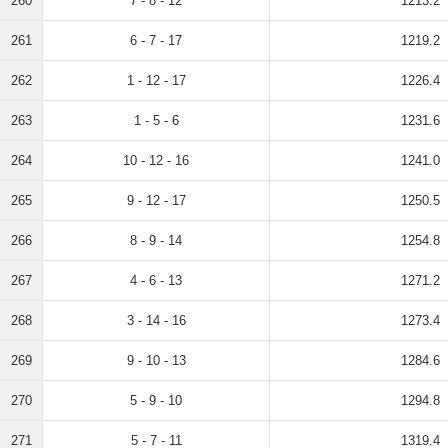
260
7 - 8 - 12
1213.2
261
6 - 7 - 17
1219.2
262
1 - 12 - 17
1226.4
263
1 - 5 - 6
1231.6
264
10 - 12 - 16
1241.0
265
9 - 12 - 17
1250.5
266
8 - 9 - 14
1254.8
267
4 - 6 - 13
1271.2
268
3 - 14 - 16
1273.4
269
9 - 10 - 13
1284.6
270
5 - 9 - 10
1294.8
271
5 - 7 - 11
1319.4