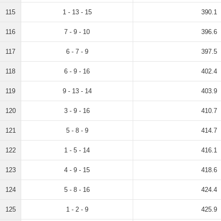
115
1 - 13 - 15
390.1
116
7 - 9 - 10
396.6
117
6 - 7 - 9
397.5
118
6 - 9 - 16
402.4
119
9 - 13 - 14
403.9
120
3 - 9 - 16
410.7
121
5 - 8 - 9
414.7
122
1 - 5 - 14
416.1
123
4 - 9 - 15
418.6
124
5 - 8 - 16
424.4
125
1 - 2 - 9
425.9