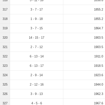
316
5 - 11 - 16
1836.6
317
3 - 7 - 17
1855.2
318
1 - 9 - 18
1855.2
319
3 - 7 - 15
1864.7
320
14 - 15 - 17
1903.5
321
2 - 7 - 12
1903.5
322
6 - 13 - 14
1911.0
323
6 - 13 - 17
1918.5
324
2 - 9 - 14
1923.6
325
2 - 12 - 16
1944.0
326
3 - 9 - 13
1962.3
327
4 - 5 - 6
1967.6