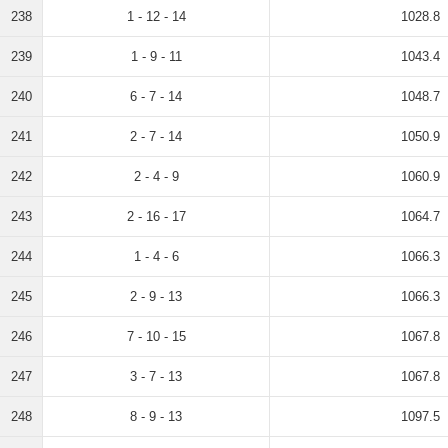
238
1 - 12 - 14
1028.8
239
1 - 9 - 11
1043.4
240
6 - 7 - 14
1048.7
241
2 - 7 - 14
1050.9
242
2 - 4 - 9
1060.9
243
2 - 16 - 17
1064.7
244
1 - 4 - 6
1066.3
245
2 - 9 - 13
1066.3
246
7 - 10 - 15
1067.8
247
3 - 7 - 13
1067.8
248
8 - 9 - 13
1097.5