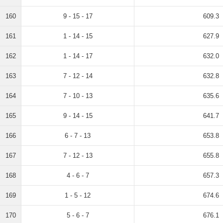
160
9 - 15 - 17
609.3
161
1 - 14 - 15
627.9
162
1 - 14 - 17
632.0
163
7 - 12 - 14
632.8
164
7 - 10 - 13
635.6
165
9 - 14 - 15
641.7
166
6 - 7 - 13
653.8
167
7 - 12 - 13
655.8
168
4 - 6 - 7
657.3
169
1 - 5 - 12
674.6
170
5 - 6 - 7
676.1