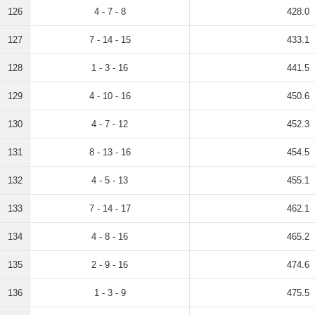
126
4 - 7 - 8
428.0
127
7 - 14 - 15
433.1
128
1 - 3 - 16
441.5
129
4 - 10 - 16
450.6
130
4 - 7 - 12
452.3
131
8 - 13 - 16
454.5
132
4 - 5 - 13
455.1
133
7 - 14 - 17
462.1
134
4 - 8 - 16
465.2
135
2 - 9 - 16
474.6
136
1 - 3 - 9
475.5