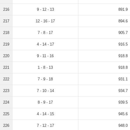
216
9 - 12 - 13
891.9
217
12 - 16 - 17
894.6
218
7 - 8 - 17
905.7
219
4 - 14 - 17
916.5
220
9 - 11 - 16
918.8
221
1 - 8 - 13
918.8
222
7 - 9 - 18
931.1
223
7 - 10 - 14
934.7
224
8 - 9 - 17
939.5
225
4 - 14 - 15
945.6
226
7 - 12 - 17
948.0