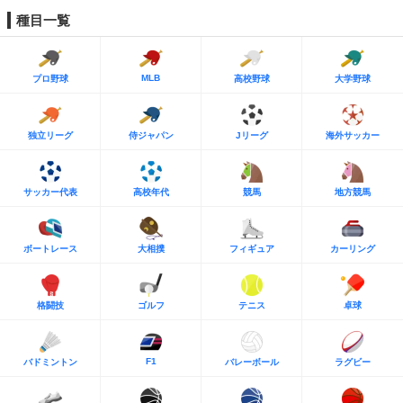
種目一覧
MLB
プロ野球
高校野球
大学野球
独立リーグ
侍ジャパン
Jリーグ
海外サッカー
サッカー代表
高校年代
競馬
地方競馬
ボートレース
大相撲
フィギュア
カーリング
格闘技
ゴルフ
テニス
卓球
F1
バドミントン
バレーボール
ラグビー