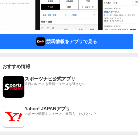
競馬情報をアプリで見る
おすすめ情報
スポーツナビ公式アプリ
注目のレースも最新ニュースも逃さない
Yahoo! JAPANアプリ
スポーツ情報やニュース、天気もこれひとつで