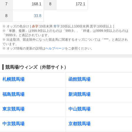
7
168.1
8
172.1
8
33.8
※ オッズの色分け [
赤字
:10倍未満
青字
:10倍以上100倍未満 黒字:100倍以上 ]
※「単勝、複勝」は999.9倍以上のものは「999.9」、「枠連」は9999.9倍以上のものは
「9999.9」と表記されています。
※ 出走取消、競走除外になった競走馬に関連するオッズについては「****」と表記され
ています。
※ オッズ情報の更新の説明は
ヘルプページ
をご参照ください。
競馬場/ウィンズ（外部サイト）
札幌競馬場
函館競馬場
福島競馬場
新潟競馬場
東京競馬場
中山競馬場
中京競馬場
京都競馬場