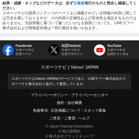
結果・成績・オッズなどのデータは、必ず
主催者
発行のものと照合し確認してく
ださい。
スポーツナビの競馬コンテンツのページ上に掲載されている情報の内容に関して
は万全を期しておりますが、その内容の正確性および安全性を保証するものでは
ありません。当該情報に基づいて被ったいかなる損害についても、LINEヤフー
株式会社および情報提供者は一切の責任を負いかねます。
Facebook
X(旧Twitter)
YouTube
スポーツナビ
スポーツナビ
スポーツナビ
公式ページ
公式アカウント
公式チャンネル
スポーツナビ
Yahoo! JAPAN
スポーツナビはYahoo! JAPANのサービスであり、LINEヤフー株式会社がス
ポーツナビ株式会社と協力して運営しています。
プライバシーポリシー
プライバシーセンター
規約
会社概要
免責事項
広告掲載について
スタッフ募集
ご意見・ご要望
ヘルプ
© Japan Racing Association.
© 毎日新聞社
© 株式会社グラッドキューブ