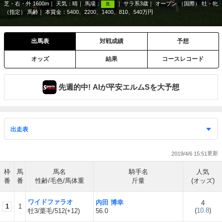
芝・右・外 1600m
天気：
晴
馬場：
サラ系3歳
オープン （国際） 牡・牝
良
（指定） 馬齢
本賞金：5400、2200、1400、810、540万円
出馬表
対戦成績
予想
オッズ
結果
コースレコード
先週的中! AIが平安エルムSを大予想
2019/4/6 15:51
枠
馬
馬名
騎手名
人気
番
番
性齢/毛色/馬体重
斤量
(オッズ)
ワイドファラオ
内田 博幸
4
1
1
(
10.8
)
牡3/栗毛/512(+12)
56.0