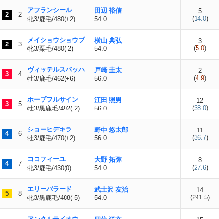
アフランシール
田辺 裕信
5
2
2
(
14.0
)
牝3/鹿毛/480(+2)
54.0
メイショウショウブ
横山 典弘
3
2
3
(
5.0
)
牝3/栗毛/480(-2)
54.0
ヴィッテルスバッハ
戸崎 圭太
2
3
4
(
4.9
)
牡3/鹿毛/462(+6)
56.0
ホープフルサイン
江田 照男
12
3
5
(
38.0
)
牡3/黒鹿毛/492(-2)
56.0
ショーヒデキラ
野中 悠太郎
11
4
6
(
36.7
)
牡3/鹿毛/470(+2)
56.0
ココフィーユ
大野 拓弥
8
4
7
(
27.6
)
牝3/鹿毛/430(0)
54.0
エリーバラード
武士沢 友治
14
5
8
(
241.5
)
牝3/黒鹿毛/488(-5)
54.0
アンクルテイオウ