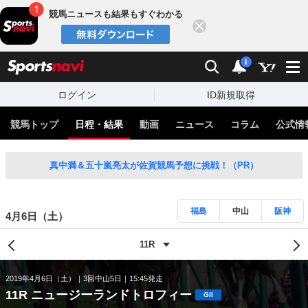
競馬ニュースも結果もすぐわかる
閉じる
スポーツナビ
検索
通知
i
ログイン
ID新規取得
競馬トップ
日程・結果
動画
ニュース
コラム
公式情
真中満＆五十嵐亮太が佐賀競馬予想に挑戦！（PR）
福島
中山
阪神
4月6日（土）
2019年4月6日（土）
3回中山5日
15:45発走
11R ニュージーランドトロフィー
GII