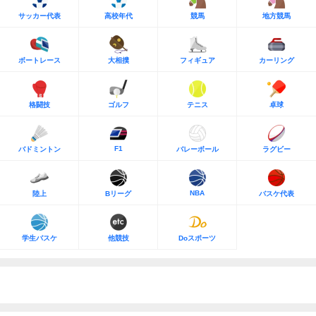
サッカー代表
高校年代
競馬
地方競馬
ボートレース
大相撲
フィギュア
カーリング
格闘技
ゴルフ
テニス
卓球
F1
バドミントン
バレーボール
ラグビー
NBA
陸上
Bリーグ
バスケ代表
学生バスケ
他競技
Doスポーツ