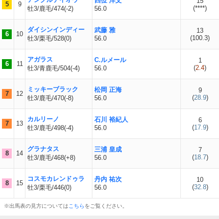
四位 洋文
15
5
9
(
****
)
牡3/鹿毛/474(-2)
56.0
ダイシンインディー
武藤 雅
13
6
10
(
100.3
)
牡3/栗毛/528(0)
56.0
アガラス
C.ルメール
1
6
11
(
2.4
)
牡3/青鹿毛/504(-4)
56.0
ミッキーブラック
松岡 正海
9
7
12
(
28.9
)
牡3/鹿毛/470(-8)
56.0
カルリーノ
石川 裕紀人
6
7
13
(
17.9
)
牡3/鹿毛/498(-4)
56.0
グラナタス
三浦 皇成
7
8
14
(
18.7
)
牡3/鹿毛/468(+8)
56.0
コスモカレンドゥラ
丹内 祐次
10
8
15
(
32.8
)
牡3/栗毛/446(0)
56.0
※出馬表の見方については
こちら
をご覧ください。