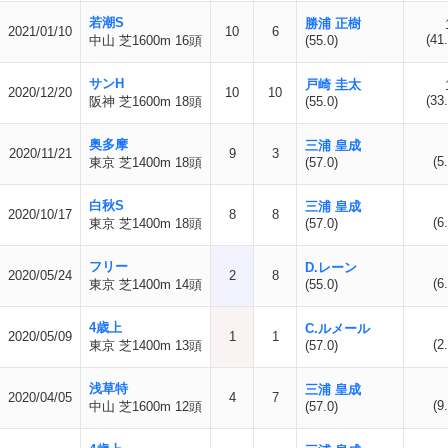
若潮S
勝浦 正樹
2021/01/10
10
6
(41.
中山 芝1600m 16頭
(55.0)
サンH
戸崎 圭太
2020/12/20
10
10
(33.
阪神 芝1600m 18頭
(55.0)
奥多摩
三浦 皇成
2020/11/21
9
3
(5
東京 芝1400m 18頭
(57.0)
白秋S
三浦 皇成
2020/10/17
8
8
(6
東京 芝1400m 18頭
(57.0)
フリー
D.レーン
2020/05/24
2
8
(6
東京 芝1400m 14頭
(55.0)
4歳上
C.ルメール
2020/05/09
1
1
(2
東京 芝1400m 13頭
(57.0)
浅草特
三浦 皇成
2020/04/05
4
7
(9
中山 芝1600m 12頭
(57.0)