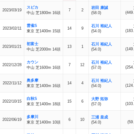
スピカ
岩田 康誠
2023/03/19
7
2
(449.
中山 芝1800m 16頭
(58.0)
雲雀S
石川 裕紀人
2023/02/11
14
9
(183.
東京 芝1400m 15頭
(54.0)
初富士
石川 裕紀人
2023/01/21
13
1
(149.
中山 芝2000m 14頭
(54.0)
カウン
石川 裕紀人
2022/12/28
7
12
(254.
中山 芝1600m 16頭
(57.0)
奥多摩
石川 裕紀人
2022/11/12
14
4
(124.
東京 芝1400m 16頭
(54.0)
白秋S
大野 拓弥
2022/10/15
15
6
(103.
東京 芝1400m 18頭
(57.0)
多摩川
三浦 皇成
2022/06/19
6
10
(59.
東京 芝1400m 10頭
(54.0)