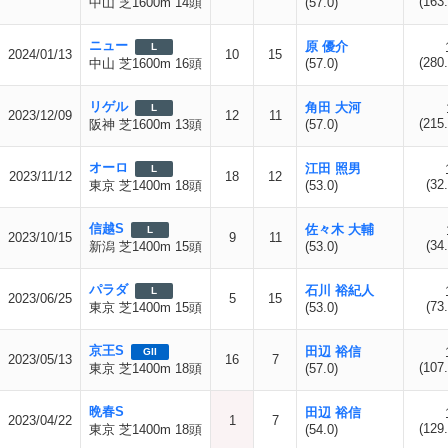
(163.
中山 芝1600m 14頭
(57.0)
ニュー
原 優介
L
2024/01/13
10
15
(280.
中山 芝1600m 16頭
(57.0)
リゲル
角田 大河
L
2023/12/09
12
11
(215.
阪神 芝1600m 13頭
(57.0)
オーロ
江田 照男
L
2023/11/12
18
12
(32.
東京 芝1400m 18頭
(53.0)
信越S
佐々木 大輔
L
2023/10/15
9
11
(34.
新潟 芝1400m 15頭
(53.0)
パラダ
石川 裕紀人
L
2023/06/25
5
15
(73.
東京 芝1400m 15頭
(53.0)
京王S
田辺 裕信
GII
2023/05/13
16
7
(107.
東京 芝1400m 18頭
(57.0)
晩春S
田辺 裕信
2023/04/22
1
7
(129.
東京 芝1400m 18頭
(54.0)