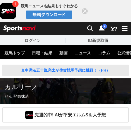
競馬ニュースも結果もすぐわかる
閉じる
スポーツナビ
検索
通知
i
ログイン
ID新規取得
競馬トップ
日程・結果
動画
ニュース
コラム
公式情
真中満＆五十嵐亮太が佐賀競馬予想に挑戦！（PR）
カルリーノ
せん 登録抹消
先週的中! AIが平安エルムSを大予想