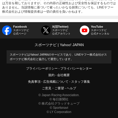
は万全を期しておりますが、その内容の正確性および安全性を保証するものでは
ありません。当該情報に基づいて被ったいかなる損害についても、LINEヤフー
株式会社および情報提供者は一切の責任を負いかねます。
Facebook
X(旧Twitter)
YouTube
スポーツナビ
スポーツナビ
スポーツナビ
公式ページ
公式アカウント
公式チャンネル
スポーツナビ
Yahoo! JAPAN
スポーツナビはYahoo! JAPANのサービスであり、LINEヤフー株式会社がス
ポーツナビ株式会社と協力して運営しています。
プライバシーポリシー
プライバシーセンター
規約
会社概要
免責事項
広告掲載について
スタッフ募集
ご意見・ご要望
ヘルプ
© Japan Racing Association.
© 毎日新聞社
© 株式会社グラッドキューブ
© Sportsnavi
© LY Corporation