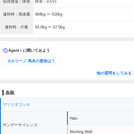
収得賞金：障害
障害：0万円
連対時：馬体重
484kg 〜 516kg
連対時：斤量
54.0kg 〜 57.0kg
Agent i に聞いてみよう
カルリーノ 馬名の意味は？
他の質問をしてみる
血統
マツリダゴッホ
Halo
サンデーサイレンス
Wishing Well