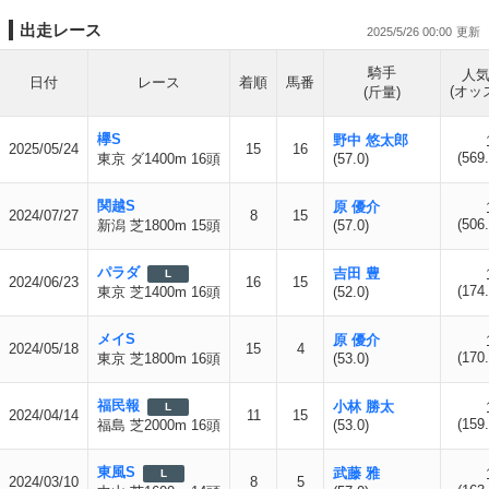
出走レース
2025/5/26 00:00
騎手
人
日付
レース
着順
馬番
(オッ
(斤量)
欅S
野中 悠太郎
2025/05/24
15
16
(569.
東京 ダ1400m 16頭
(57.0)
関越S
原 優介
2024/07/27
8
15
(506.
新潟 芝1800m 15頭
(57.0)
パラダ
吉田 豊
L
2024/06/23
16
15
(174.
東京 芝1400m 16頭
(52.0)
メイS
原 優介
2024/05/18
15
4
(170.
東京 芝1800m 16頭
(53.0)
福民報
小林 勝太
L
2024/04/14
11
15
(159.
福島 芝2000m 16頭
(53.0)
東風S
武藤 雅
L
2024/03/10
8
5