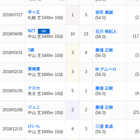
羊ヶ丘
岩田 康誠
2019/07/27
1
5
(2
札幌 芝1500m 10頭
(54.0)
NZT
石川 裕紀人
GII
2019/04/06
10
13
(17.
中山 芝1600m 15頭
(56.0)
3歳
勝浦 正樹
2019/03/31
3
8
(3
中山 芝1600m 10頭
(56.0)
黄梅賞
M.デムーロ
2019/02/24
3
3
(3
中山 芝1600m 11頭
(56.0)
クロカ
勝浦 正樹
2019/01/26
5
1
(4
東京 芝1400m 10頭
(56.0)
ジュニ
勝浦 正樹
2019/01/06
2
2
(23.
中山 芝1600m 10頭
(56.0)
ひいら
三浦 皇成
2018/12/15
8
3
(5
中山 芝1600m 15頭
(55.0)