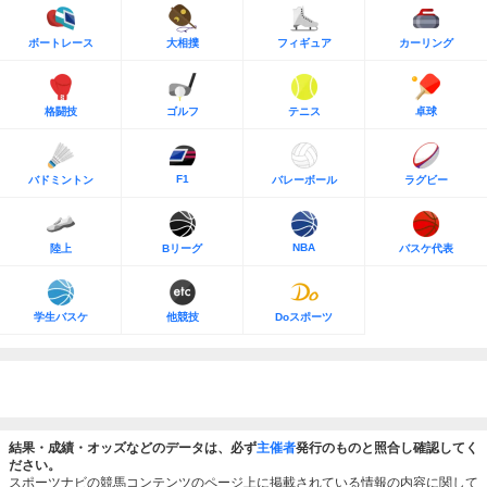
ボートレース
大相撲
フィギュア
カーリング
格闘技
ゴルフ
テニス
卓球
F1
バドミントン
バレーボール
ラグビー
NBA
陸上
Bリーグ
バスケ代表
学生バスケ
他競技
Doスポーツ
結果・成績・オッズなどのデータは、必ず
主催者
発行のものと照合し確認してく
ださい。
スポーツナビの競馬コンテンツのページ上に掲載されている情報の内容に関して