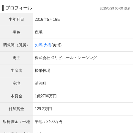
プロフィール
2025/5/29 00:00
生年月日
2016年5月16日
毛色
鹿毛
調教師（所属）
矢嶋 大樹
(美浦)
馬主
株式会社 Gリビエール・レーシング
生産者
松栄牧場
産地
浦河町
本賞金
1億2706万円
付加賞金
129.2万円
収得賞金：平地
平地：2400万円