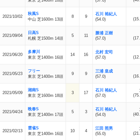
東京 芝1400m 18頭
(57.0)
秋風S
石川 裕紀人
2021/10/02
8
9
(15.
中山 芝1600m 13頭
(54.0)
日高S
勝浦 正樹
2021/09/04
5
11
(17.
札幌 芝1500m 14頭
(57.0)
多摩川
北村 宏司
2021/06/20
14
16
(12.
東京 芝1400m 16頭
(57.0)
フリー
三浦 皇成
2021/05/23
9
9
(16.
東京 芝1400m 18頭
(57.0)
湘南S
石川 裕紀人
2021/05/09
3
17
(75.
東京 芝1600m 18頭
(57.0)
晩春S
石川 裕紀人
2021/04/24
5
3
(40.
東京 芝1400m 17頭
(54.0)
雲雀S
江田 照男
2021/02/13
10
4
(21.
東京 芝1400m 16頭
(55.0)