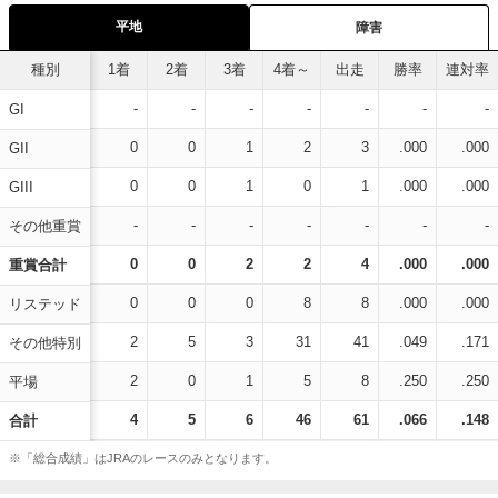
平地
障害
種別
1着
2着
3着
4着～
出走
勝率
連対率
-
-
-
-
-
-
-
GI
0
0
1
2
3
.000
.000
GII
0
0
1
0
1
.000
.000
GIII
-
-
-
-
-
-
-
その他重賞
0
0
2
2
4
.000
.000
重賞合計
0
0
0
8
8
.000
.000
リステッド
2
5
3
31
41
.049
.171
その他特別
2
0
1
5
8
.250
.250
平場
4
5
6
46
61
.066
.148
合計
※「総合成績」はJRAのレースのみとなります。