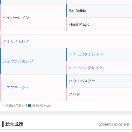
Bel Bolide
ペイパーレイン
Floral Magic
アイリスモレア
サクラバクシンオー
ショウナンカンプ
ショウナングレイス
ハウスバスター
ユアアディクト
クバター
※性別の色分け [
:牡馬
:牝馬 ]
総合成績
2025/5/29 00:00