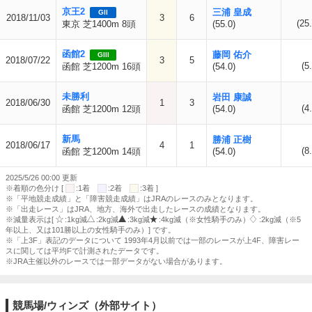
京王2
三浦 皇成
GII
2018/11/03
3
6
(25.
東京 芝1400m 8頭
(55.0)
函館2
藤岡 佑介
GIII
2018/07/22
3
5
(5
函館 芝1200m 16頭
(54.0)
未勝利
岩田 康誠
2018/06/30
1
3
(4
函館 芝1200m 12頭
(54.0)
新馬
勝浦 正樹
2018/06/17
4
1
(8
函館 芝1200m 14頭
(54.0)
2025/5/26 00:00 更新
※着順の色分け [
:1着
:2着
:3着 ]
※「平地競走成績」と「障害競走成績」はJRAのレースのみとなります。
※「出走レース」はJRA、地方、海外で出走したレースの成績となります。
※減量表示は[
:1kg減
:2kg減
:3kg減
:4kg減（※女性騎手のみ）
:2kg減（※5
年以上、又は101勝以上の女性騎手のみ）] です。
※「上3F」表記のデータについて 1993年4月以前では一部のレースが上4F、障害レー
スに関しては平均Fで計測されたデータです。
※JRA主催以外のレースでは一部データがない場合があります。
競馬場/ウィンズ（外部サイト）