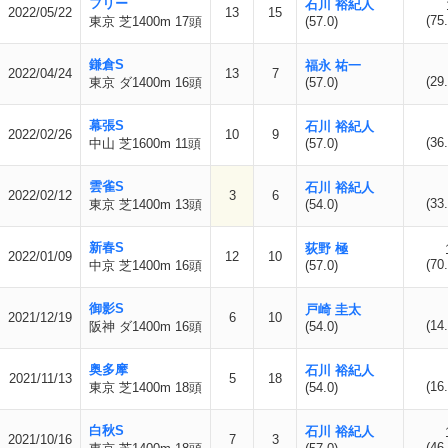
フリー
石川 裕紀人
2022/05/22
13
15
(75.
東京 芝1400m 17頭
(57.0)
鎌倉S
福永 祐一
2022/04/24
13
7
(29.
東京 ダ1400m 16頭
(57.0)
幕張S
石川 裕紀人
2022/02/26
10
9
(36.
中山 芝1600m 11頭
(57.0)
雲雀S
石川 裕紀人
2022/02/12
3
6
(33.
東京 芝1400m 13頭
(54.0)
新春S
荻野 極
2022/01/09
12
10
(70.
中京 芝1400m 16頭
(57.0)
御影S
戸崎 圭太
2021/12/19
6
10
(14.
阪神 ダ1400m 16頭
(54.0)
奥多摩
石川 裕紀人
2021/11/13
5
18
(16.
東京 芝1400m 18頭
(54.0)
白秋S
石川 裕紀人
2021/10/16
7
3
(46.