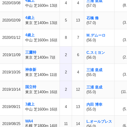
4歳上
三浦 皇成
2020/03/08
4
4
(8
中山 芝1600m 13頭
(57.0)
4歳上
石橋 脩
2020/02/09
5
13
(3
東京 芝1400m 13頭
(57.0)
4歳上
M.デムーロ
2020/01/12
8
7
(3
中山 芝1600m 16頭
(56.0)
三鷹特
C.スミヨン
2019/11/09
2
6
(2
東京 芝1400m 7頭
(56.0)
神奈新
三浦 皇成
2019/10/26
2
4
(3
東京 芝1400m 11頭
(55.0)
国立特
三浦 皇成
2019/10/14
2
12
(11
東京 芝1400m 16頭
(55.0)
3歳上
内田 博幸
2019/09/21
4
13
(5
中山 芝1600m 16頭
(55.0)
WA4
L.オールプレス
2019/08/25
11
14
札幌 芝1800m 14頭
(6
(56.0)