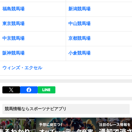
福島競馬場
新潟競馬場
東京競馬場
中山競馬場
中京競馬場
京都競馬場
阪神競馬場
小倉競馬場
ウィンズ・エクセル
競馬情報ならスポーツナビアプリ