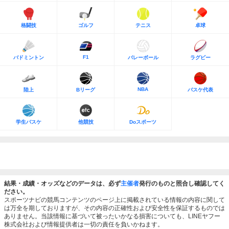
格闘技
ゴルフ
テニス
卓球
F1
バドミントン
バレーボール
ラグビー
NBA
陸上
Bリーグ
バスケ代表
学生バスケ
他競技
Doスポーツ
結果・成績・オッズなどのデータは、必ず
主催者
発行のものと照合し確認してく
ださい。
スポーツナビの競馬コンテンツのページ上に掲載されている情報の内容に関して
は万全を期しておりますが、その内容の正確性および安全性を保証するものでは
ありません。当該情報に基づいて被ったいかなる損害についても、LINEヤフー
株式会社および情報提供者は一切の責任を負いかねます。