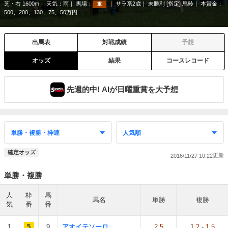
芝・右 1600m
天気：
雨
馬場：
サラ系2歳
未勝利 [指定] 馬齢
本賞金：
重
500、200、130、75、50万円
出馬表
対戦成績
予想
オッズ
結果
コースレコード
先週的中! AIが日曜重賞を大予想
確定オッズ
2016/11/27 10:22
単勝・複勝
人
枠
馬
馬名
単勝
複勝
気
番
番
1
5
9
アオイテソーロ
2.5
1.2
-
1.5