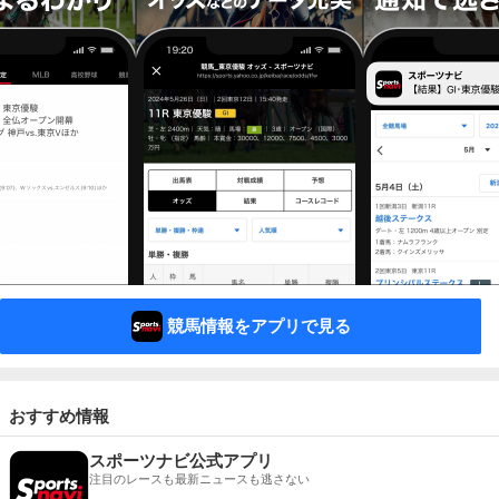
競馬情報をアプリで見る
おすすめ情報
スポーツナビ公式アプリ
注目のレースも最新ニュースも逃さない