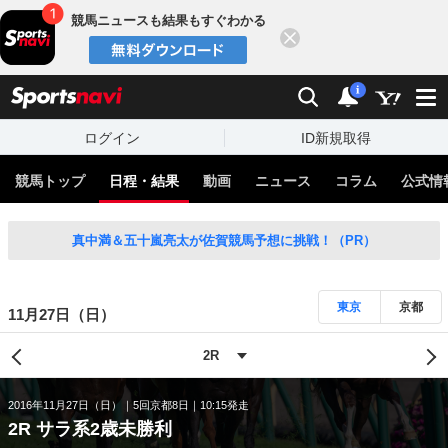
競馬ニュースも結果もすぐわかる
閉じる
スポーツナビ
検索
通知
i
ログイン
ID新規取得
競馬トップ
日程・結果
動画
ニュース
コラム
公式情
真中満＆五十嵐亮太が佐賀競馬予想に挑戦！（PR）
東京
京都
11月27日（日）
2016年11月27日（日）
5回京都8日
10:15発走
2R サラ系2歳未勝利