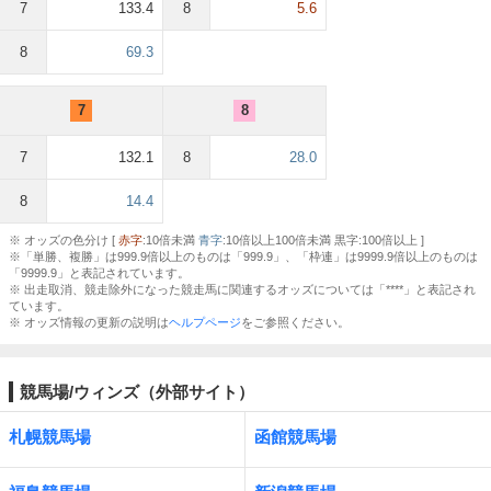
7
133.4
8
5.6
8
69.3
7
8
7
132.1
8
28.0
8
14.4
※ オッズの色分け [
赤字
:10倍未満
青字
:10倍以上100倍未満 黒字:100倍以上 ]
※「単勝、複勝」は999.9倍以上のものは「999.9」、「枠連」は9999.9倍以上のものは
「9999.9」と表記されています。
※ 出走取消、競走除外になった競走馬に関連するオッズについては「****」と表記され
ています。
※ オッズ情報の更新の説明は
ヘルプページ
をご参照ください。
競馬場/ウィンズ（外部サイト）
札幌競馬場
函館競馬場