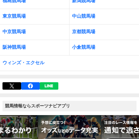
福島競馬場
新潟競馬場
東京競馬場
中山競馬場
中京競馬場
京都競馬場
阪神競馬場
小倉競馬場
ウィンズ・エクセル
競馬情報ならスポーツナビアプリ