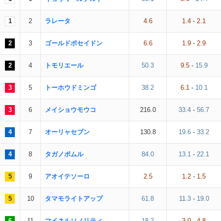
1
2
ラレータ
4.6
1.4
-
2.1
2
3
ゴールドポセイドン
6.6
1.9
-
2.9
2
4
トモリエール
50.3
9.5
-
15.9
3
5
トーホウドミンゴ
38.2
6.1
-
10.1
3
6
メイショウモウコ
216.0
33.4
-
56.7
4
7
オーリャセブン
130.8
19.6
-
33.2
4
8
タガノポムル
84.0
13.1
-
22.1
5
9
アオイテソーロ
2.5
1.2
-
1.5
5
10
タマモライトアップ
61.8
11.3
-
19.0
6
11
マイネルソノリティ
18.2
3.0
-
4.8