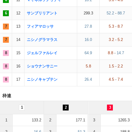
6
12
サンブリリアント
299.3
52.2
-
88.7
7
13
フィアマロッサ
27.8
5.3
-
8.7
7
14
ニシノグラマラス
16.0
3.2
-
5.2
8
15
ジェルファルレイ
64.9
8.8
-
14.7
8
16
ショウナンサニー
5.8
1.5
-
2.2
8
17
ニシノキャプテン
26.4
4.5
-
7.4
枠連
1
2
3
1
133.2
2
177.1
3
1265.3
2
16.6
3
51.3
4
188.8