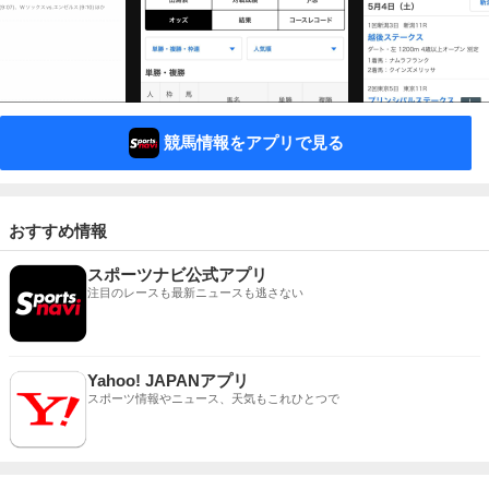
競馬情報をアプリで見る
おすすめ情報
スポーツナビ公式アプリ
注目のレースも最新ニュースも逃さない
Yahoo! JAPANアプリ
スポーツ情報やニュース、天気もこれひとつで