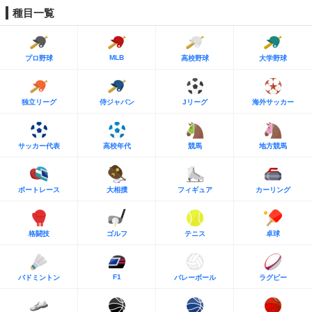
種目一覧
MLB
プロ野球
高校野球
大学野球
独立リーグ
侍ジャパン
Jリーグ
海外サッカー
サッカー代表
高校年代
競馬
地方競馬
ボートレース
大相撲
フィギュア
カーリング
格闘技
ゴルフ
テニス
卓球
F1
バドミントン
バレーボール
ラグビー