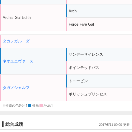
Arch
Arch’s Gal Edith
Force Five Gal
タガノガルーダ
サンデーサイレンス
ネオユニヴァース
ポインテッドパス
トニービン
タガノシャルフ
ポリッシュプリンセス
※性別の色分け [
:牡馬
:牝馬 ]
総合成績
2017/5/11 00:00