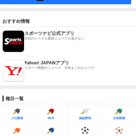
おすすめ情報
スポーツナビ公式アプリ
注目のレースも最新ニュースも逃さない
Yahoo! JAPANアプリ
スポーツ情報やニュース、天気もこれひとつで
種目一覧
MLB
プロ野球
高校野球
大学野球