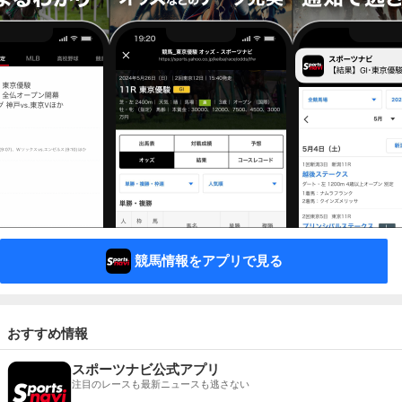
競馬情報をアプリで見る
おすすめ情報
スポーツナビ公式アプリ
注目のレースも最新ニュースも逃さない