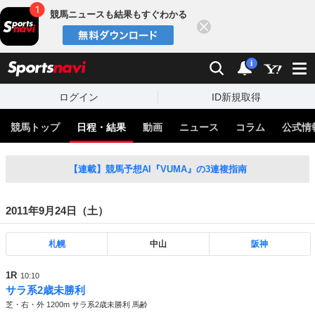
競馬ニュースも結果もすぐわかる
閉じる
スポーツナビ
検索
通知
i
ログイン
ID新規取得
競馬トップ
日程・結果
動画
ニュース
コラム
公式情
【連載】競馬予想AI『VUMA』の3連複指南
2011年9月24日（土）
札幌
中山
阪神
1R
10:10
サラ系2歳未勝利
芝・右・外 1200m サラ系2歳未勝利 馬齢