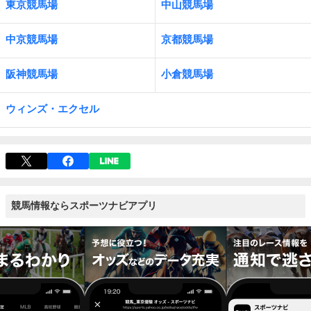
東京競馬場
中山競馬場
中京競馬場
京都競馬場
阪神競馬場
小倉競馬場
ウィンズ・エクセル
競馬情報ならスポーツナビアプリ