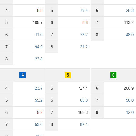
4
8.8
5
79.4
6
28.3
5
105.7
6
8.8
7
113.2
6
11.0
7
73.7
8
48.0
7
94.9
8
21.2
8
23.8
4
5
6
4
23.7
5
727.4
6
200.9
5
55.2
6
63.8
7
56.0
6
5.2
7
168.3
8
12.0
7
53.0
8
92.1