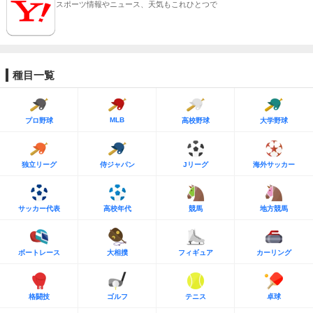
スポーツ情報やニュース、天気もこれひとつで
種目一覧
MLB
プロ野球
高校野球
大学野球
独立リーグ
侍ジャパン
Jリーグ
海外サッカー
サッカー代表
高校年代
競馬
地方競馬
ボートレース
大相撲
フィギュア
カーリング
格闘技
ゴルフ
テニス
卓球