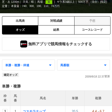
芝・左 1200m
天気：
晴
馬場：
サラ系3歳以上
500万下 （混合）[指定]
良
定量
本賞金：740、300、190、110、74万円
出馬表
対戦成績
予想
オッズ
結果
コースレコード
無料アプリで競馬情報をチェックする
確定オッズ
2009/8/18 22:37
単勝・複勝
枠
馬
馬名
単勝
複勝
番
番
1
1
コスモラナップ
20.5
4.4
-
6.7