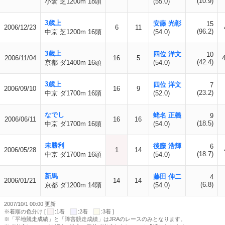
(10.9)
小倉 芝1200m 18頭
(55.0)
3歳上
安藤 光彰
15
2006/12/23
6
11
(96.2)
中京 芝1200m 16頭
(54.0)
3歳上
四位 洋文
10
2006/11/04
16
5
(42.4)
京都 ダ1400m 16頭
(54.0)
3歳上
四位 洋文
7
2006/09/10
16
9
(23.2)
中京 ダ1700m 16頭
(52.0)
なでし
蛯名 正義
9
2006/06/11
16
16
(18.5)
中京 ダ1700m 16頭
(54.0)
未勝利
後藤 浩輝
6
2006/05/28
1
14
(18.7)
中京 ダ1700m 16頭
(54.0)
新馬
藤田 伸二
4
2006/01/21
14
14
(6.8)
京都 ダ1200m 14頭
(54.0)
2007/10/1 00:00 更新
※着順の色分け [
:1着
:2着
:3着 ]
※「平地競走成績」と「障害競走成績」はJRAのレースのみとなります。