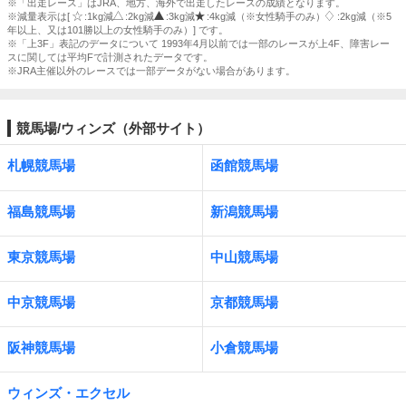
※「出走レース」はJRA、地方、海外で出走したレースの成績となります。
※減量表示は[
:1kg減
:2kg減
:3kg減
:4kg減（※女性騎手のみ）
:2kg減（※5
年以上、又は101勝以上の女性騎手のみ）] です。
※「上3F」表記のデータについて 1993年4月以前では一部のレースが上4F、障害レー
スに関しては平均Fで計測されたデータです。
※JRA主催以外のレースでは一部データがない場合があります。
競馬場/ウィンズ（外部サイト）
札幌競馬場
函館競馬場
福島競馬場
新潟競馬場
東京競馬場
中山競馬場
中京競馬場
京都競馬場
阪神競馬場
小倉競馬場
ウィンズ・エクセル