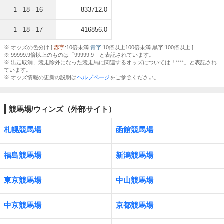
1 - 18 - 16
833712.0
1 - 18 - 17
416856.0
※ オッズの色分け [
赤字
:10倍未満
青字
:10倍以上100倍未満 黒字:100倍以上 ]
※ 99999.9倍以上のものは「99999.9」と表記されています。
※ 出走取消、競走除外になった競走馬に関連するオッズについては「****」と表記され
ています。
※ オッズ情報の更新の説明は
ヘルプページ
をご参照ください。
競馬場/ウィンズ（外部サイト）
札幌競馬場
函館競馬場
福島競馬場
新潟競馬場
東京競馬場
中山競馬場
中京競馬場
京都競馬場