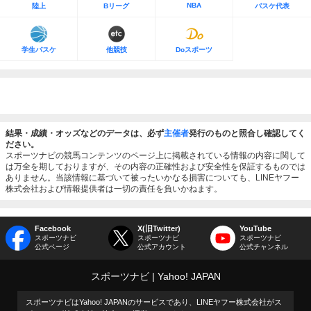
NBA
陸上
Bリーグ
バスケ代表
学生バスケ
他競技
Doスポーツ
結果・成績・オッズなどのデータは、必ず
主催者
発行のものと照合し確認してく
ださい。
スポーツナビの競馬コンテンツのページ上に掲載されている情報の内容に関して
は万全を期しておりますが、その内容の正確性および安全性を保証するものでは
ありません。当該情報に基づいて被ったいかなる損害についても、LINEヤフー
株式会社および情報提供者は一切の責任を負いかねます。
Facebook
X(旧Twitter)
YouTube
スポーツナビ
スポーツナビ
スポーツナビ
公式ページ
公式アカウント
公式チャンネル
スポーツナビ
Yahoo! JAPAN
スポーツナビはYahoo! JAPANのサービスであり、LINEヤフー株式会社がス