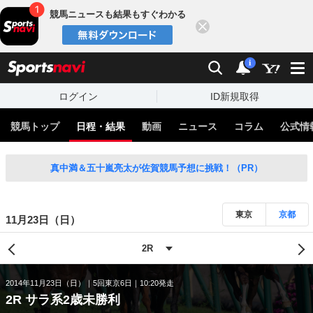
競馬ニュースも結果もすぐわかる
閉じる
スポーツナビ
検索
通知
i
ログイン
ID新規取得
競馬トップ
日程・結果
動画
ニュース
コラム
公式情
真中満＆五十嵐亮太が佐賀競馬予想に挑戦！（PR）
東京
京都
11月23日（日）
2014年11月23日（日）
5回東京6日
10:20発走
2R サラ系2歳未勝利