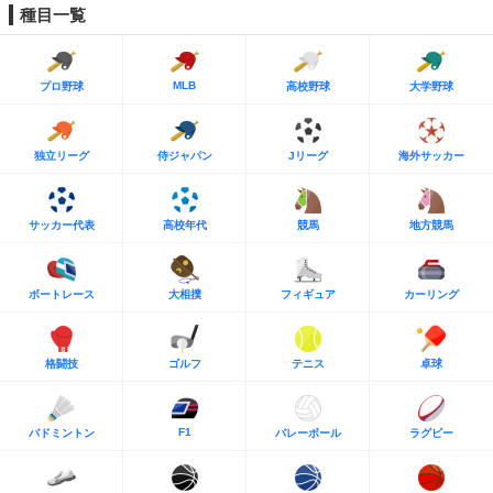
種目一覧
MLB
プロ野球
高校野球
大学野球
独立リーグ
侍ジャパン
Jリーグ
海外サッカー
サッカー代表
高校年代
競馬
地方競馬
ボートレース
大相撲
フィギュア
カーリング
格闘技
ゴルフ
テニス
卓球
F1
バドミントン
バレーボール
ラグビー