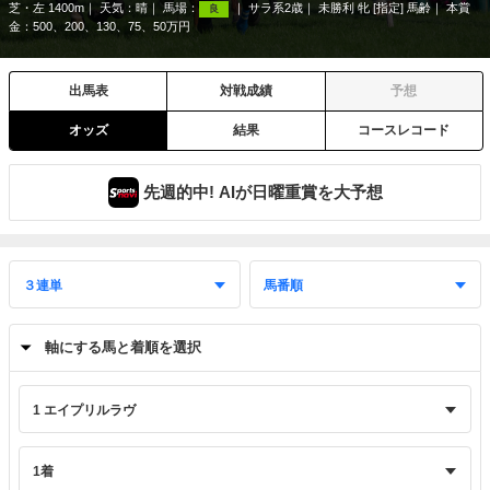
芝・左 1400m
天気：
晴
馬場：
サラ系2歳
未勝利 牝 [指定] 馬齢
本賞
良
金：500、200、130、75、50万円
出馬表
対戦成績
予想
オッズ
結果
コースレコード
先週的中! AIが日曜重賞を大予想
軸にする馬と着順を選択