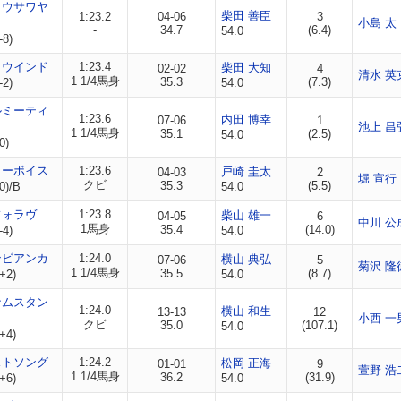
ョウサワヤ
柴田 善臣
1:23.2
04-06
3
小島 太
-
34.7
(6.4)
54.0
-8)
トウインド
1:23.4
柴田 大知
02-02
4
清水 英
1 1/4馬身
35.3
(7.3)
-2)
54.0
ルミーティ
1:23.6
内田 博幸
07-06
1
池上 昌
1 1/4馬身
35.1
(2.5)
54.0
0)
ミーボイス
1:23.6
戸崎 圭太
04-03
2
堀 宣行
クビ
35.3
(5.5)
0)/B
54.0
フォラヴ
1:23.8
柴山 雄一
04-05
6
中川 公
1馬身
35.4
(14.0)
-4)
54.0
ンビアンカ
1:24.0
横山 典弘
07-06
5
菊沢 隆
1 1/4馬身
35.5
(8.7)
+2)
54.0
ナムスタン
1:24.0
横山 和生
13-13
12
小西 一
クビ
35.0
(107.1)
54.0
+4)
ストソング
1:24.2
松岡 正海
01-01
9
萱野 浩
1 1/4馬身
36.2
(31.9)
+6)
54.0