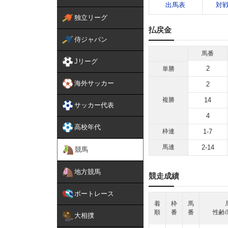
出馬表
対
独立リーグ
払戻金
侍ジャパン
馬番
Jリーグ
2
単勝
海外サッカー
2
複勝
14
サッカー代表
4
高校年代
枠連
1-7
馬連
2-14
競馬
地方競馬
競走成績
ボートレース
着
枠
馬
順
番
番
性齢/
大相撲