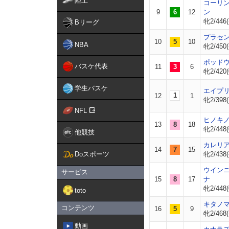
陸上
コーリ
9
6
12
ン
牝2/446(
Bリーグ
プラセ
10
5
10
NBA
牝2/450(
ポッド
バスケ代表
11
3
6
牝2/420(
学生バスケ
エイプ
1
12
1
牝2/398(
NFL
ヒノキ
13
8
18
牝2/448(
他競技
カレリ
14
7
15
Doスポーツ
牝2/438(
ウイン
サービス
15
8
17
ナ
牝2/448(
toto
キタノ
コンテンツ
16
5
9
牝2/468(
動画