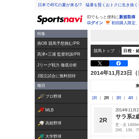
日本で45℃の夏が来る!? 猛暑を賢くおトクに生き抜く
IDでもっと便利に
新規取得
ログイン
初回購入限定
特集
燕OB 競馬予想挑む/PR
競馬トップ
日程・
髙津×三浦 監督対談/PR
Jリーグ戦力 徹底分析
2014年11月23日
J国立試合に無料招待
種目
プロ野球
1R
2R
3R
4R
MLB
2014年11
サラ系2
2R
高校野球
芝・左 1400
200、130、
大学野球