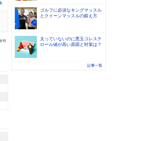
央
ゴルフに必須なキングマッスル
とクイーンマッスルの鍛え方
太っていないのに悪玉コレステ
の女性
ロール値が高い原因と対策は？
記事一覧