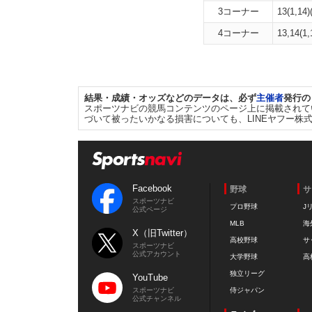
3コーナー
13(1,14)
4コーナー
13,14(1,
結果・成績・オッズなどのデータは、必ず
主催者
発行の
スポーツナビの競馬コンテンツのページ上に掲載されて
づいて被ったいかなる損害についても、LINEヤフー株
Facebook
野球
サ
スポーツナビ
プロ野球
J
公式ページ
MLB
海
X（旧Twitter）
高校野球
サ
スポーツナビ
公式アカウント
大学野球
高
独立リーグ
YouTube
スポーツナビ
侍ジャパン
公式チャンネル