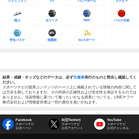
F1
バドミントン
バレーボール
ラグビー
NBA
陸上
Bリーグ
バスケ代表
学生バスケ
他競技
Doスポーツ
結果・成績・オッズなどのデータは、必ず
主催者
発行のものと照合し確認してく
ださい。
スポーツナビの競馬コンテンツのページ上に掲載されている情報の内容に関して
は万全を期しておりますが、その内容の正確性および安全性を保証するものでは
ありません。当該情報に基づいて被ったいかなる損害についても、LINEヤフー
株式会社および情報提供者は一切の責任を負いかねます。
Facebook
X(旧Twitter)
YouTube
スポーツナビ
スポーツナビ
スポーツナビ
公式ページ
公式アカウント
公式チャンネル