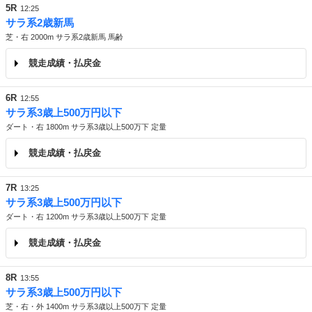
5R
12:25
サラ系2歳新馬
芝・右 2000m サラ系2歳新馬 馬齢
競走成績・払戻金
6R
12:55
サラ系3歳上500万円以下
ダート・右 1800m サラ系3歳以上500万下 定量
競走成績・払戻金
7R
13:25
サラ系3歳上500万円以下
ダート・右 1200m サラ系3歳以上500万下 定量
競走成績・払戻金
※ 7番「モオプナツヨシ」号が競走除外のため、返還があります。ご注意ください。
8R
13:55
サラ系3歳上500万円以下
芝・右・外 1400m サラ系3歳以上500万下 定量