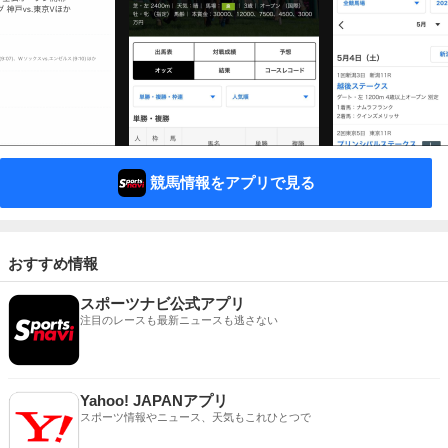
競馬情報をアプリで見る
おすすめ情報
スポーツナビ公式アプリ
注目のレースも最新ニュースも逃さない
Yahoo! JAPANアプリ
スポーツ情報やニュース、天気もこれひとつで