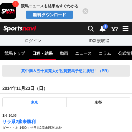
競馬ニュースも結果もすぐわかる
閉じる
スポーツナビ
検索
通知
i
ログイン
ID新規取得
競馬トップ
日程・結果
動画
ニュース
コラム
公式情
真中満＆五十嵐亮太が佐賀競馬予想に挑戦！（PR）
2014年11月23日（日）
東京
京都
1R
10:05
サラ系2歳未勝利
ダート・右 1400m サラ系2歳未勝利 馬齢