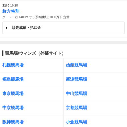
12R
16:20
枚方特別
ダート・右 1400m サラ系3歳以上1000万下 定量
競走成績・払戻金
※ 16番「ゴッドツェッペリン」号が出走取消のため、返還があります。ご注意ください。
競馬場/ウィンズ（外部サイト）
札幌競馬場
函館競馬場
福島競馬場
新潟競馬場
東京競馬場
中山競馬場
中京競馬場
京都競馬場
阪神競馬場
小倉競馬場