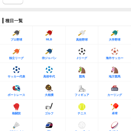
種目一覧
MLB
プロ野球
高校野球
大学野球
独立リーグ
侍ジャパン
Jリーグ
海外サッカー
サッカー代表
高校年代
競馬
地方競馬
ボートレース
大相撲
フィギュア
カーリング
格闘技
ゴルフ
テニス
卓球