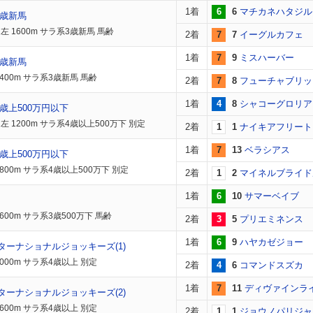
1着
6
6
マチカネハタジル
3歳新馬
左 1600m サラ系3歳新馬 馬齢
2着
7
7
イーグルカフェ
1着
7
9
ミスハーバー
3歳新馬
400m サラ系3歳新馬 馬齢
2着
7
8
フューチャブリッ
1着
4
8
シャコーグロリア
歳上500万円以下
左 1200m サラ系4歳以上500万下 別定
2着
1
1
ナイキアフリート
1着
7
13
ベラシアス
歳上500万円以下
800m サラ系4歳以上500万下 別定
2着
1
2
マイネルブライド
1着
6
10
サマーベイブ
600m サラ系3歳500万下 馬齢
2着
3
5
プリエミネンス
1着
6
9
ハヤカゼジョー
ンターナショナルジョッキーズ(1)
000m サラ系4歳以上 別定
2着
4
6
コマンドスズカ
1着
7
11
ディヴァインラ
ンターナショナルジョッキーズ(2)
600m サラ系4歳以上 別定
2着
1
1
ジョウノパリジャ