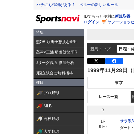
ハチにも権利がある？ ペルーの新しいルール
IDでもっと便利に
新規取得
ログイン
ヤフーショッピ
特集
燕OB 競馬予想挑む/PR
競馬トップ
日程・
髙津×三浦 監督対談/PR
Jリーグ戦力 徹底分析
1999年11月28日
J国立試合に無料招待
種目
東京
プロ野球
レース一覧
MLB
R
高校野球
サラ系
1R
9:50
ダート・
大学野球