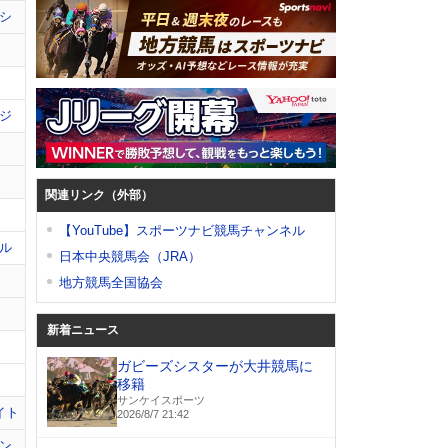
シ
ジ
関連リンク（外部）
【YouTube】スポーツナビ競馬チャンネル
ル
日本中央競馬会（JRA）
地方競馬全国協会
新着ニュース
ガビーズシスターが大井競馬に
移籍
サンケイスポーツ
イト
2026/8/7 21:42
ン