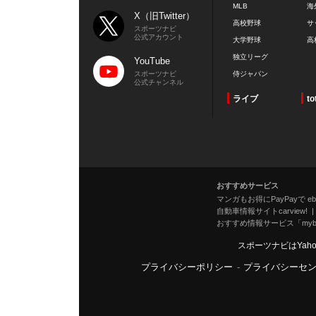
MLB
海
X（旧Twitter）
高校野球
サ
スポーツナビ
公式アカウント
大学野球
高
独立リーグ
YouTube
スポーツナビ
侍ジャパン
公式チャンネル
ライブ
to
おすすめサービス
マンガもお得にPayPayで eboo
自動車情報サイトcarview!
おすすめ情報サービス「mybe
スポーツナビはYah
プライバシーポリシー
-
プライバシーセ