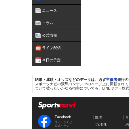
ニュース
コラム
公式情報
ライブ配信
今日の予定
結果・成績・オッズなどのデータは、必ず
主催者
発行の
スポーツナビの競馬コンテンツのページ上に掲載されて
づいて被ったいかなる損害についても、LINEヤフー株
Facebook
野球
サ
スポーツナビ
プロ野球
J
公式ページ