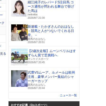
細江純子のレパードS注目馬 コ
ース適性が問われる舞台で挙げ
ー
た馬は
netkeiba
ー
2026/8/7 21:00
ーク
新連載・たかぎさんのおはなし
－競馬と人がつないでくれる日
常。－
競馬のおはなし
2026/8/7 20:51
ド
【2歳次走報】ムーンベリルはす
を見る
ずらん賞で芝挑戦へ
サンケイスポーツ
2026/8/7 20:45
武豊VSムーア、ルメールは欧州
主将…豪華メンバー集結のシャ
ーガーカップ
競馬のおはなし
2026/8/7 20:44
ニュース一覧
おすすめ記事（Doスポーツ）