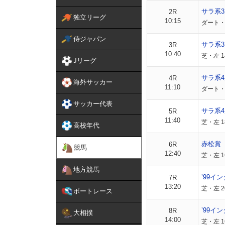
サラ系
2R
独立リーグ
10:15
ダート・
侍ジャパン
サラ系
3R
10:40
芝・左 1
Jリーグ
サラ系4
4R
海外サッカー
11:10
ダート・
サッカー代表
サラ系4
5R
11:40
芝・左 1
高校年代
赤松賞
6R
競馬
12:40
芝・左 1
地方競馬
’99イ
7R
13:20
芝・左 2
ボートレース
’99イ
8R
大相撲
14:00
芝・左 1