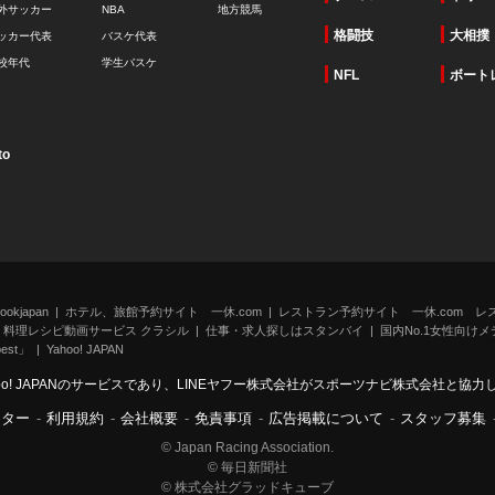
外サッカー
NBA
地方競馬
格闘技
大相撲
ッカー代表
バスケ代表
校年代
学生バスケ
NFL
ボート
to
kjapan
ホテル、旅館予約サイト 一休.com
レストラン予約サイト 一休.com レ
料理レシピ動画サービス クラシル
仕事・求人探しはスタンバイ
国内No.1女性向けメデ
st」
Yahoo! JAPAN
oo! JAPANのサービスであり、LINEヤフー株式会社がスポーツナビ株式会社と協
ンター
-
利用規約
-
会社概要
-
免責事項
-
広告掲載について
-
スタッフ募集
© Japan Racing Association.
© 毎日新聞社
© 株式会社グラッドキューブ