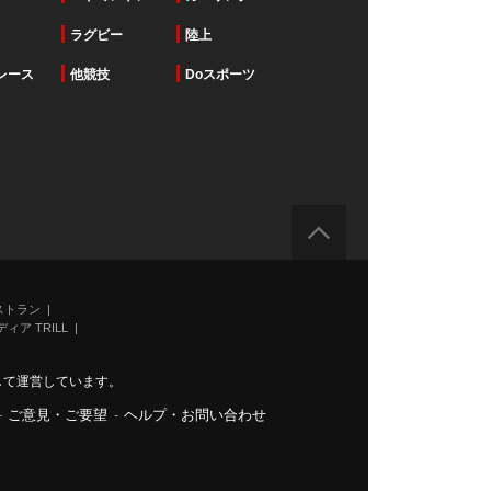
ラグビー
陸上
レース
他競技
Doスポーツ
ストラン
ィア TRILL
力して運営しています。
-
ご意見・ご要望
-
ヘルプ・お問い合わせ