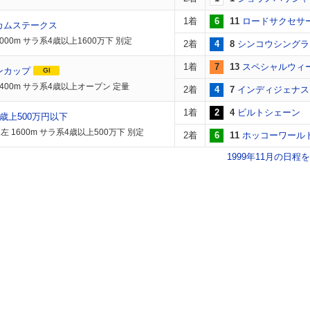
1着
6
11
ロードサクセサ
カムステークス
000m サラ系4歳以上1600万下 別定
2着
4
8
シンコウシングラ
1着
7
13
スペシャルウィ
ンカップ
GI
2400m サラ系4歳以上オープン 定量
2着
4
7
インディジェナス
1着
2
4
ビルトシェーン
歳上500万円以下
左 1600m サラ系4歳以上500万下 別定
2着
6
11
ホッコーワール
1999年11月の日程