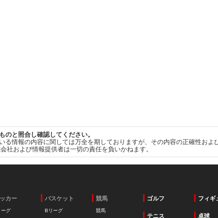
ものと照合し確認してください。
いる情報の内容に関しては万全を期しておりますが、その内容の正確性およ
式会社および情報提供者は一切の責任を負いかねます。
ッカー
バスケット
競馬
ゴルフ
フィギ
リーグ
Bリーグ
競馬
テニス
卓球