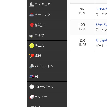
フィギュア
ウェル
9R
14:40
芝・左 2
カーリング
ジャパ
10R
格闘技
15:20
芝・左 
ゴルフ
サラ系4
11R
16:05
テニス
ダート・
卓球
バドミントン
F1
バレーボール
ラグビー