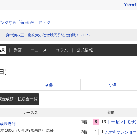
Yahoo
ングなら「毎日5％」おトク
真中満＆五十嵐亮太が佐賀競馬予想に挑戦！（PR）
結果
動画
ニュース
コラム
公式情報
（日）
京都
小倉
競走成績・払戻金一覧
レース名
着順
1着
8
13
トーセントモサ
3歳未勝利
左 1600m サラ系3歳未勝利 馬齢
2着
1
1
ムテキケンショー