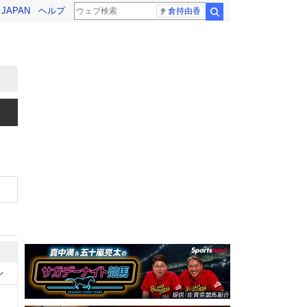
! JAPAN
ヘルプ
倉持由香
検索
ン