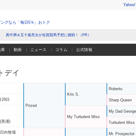
Yahoo
ングなら「毎日5％」おトク
真中満＆五十嵐亮太が佐賀競馬予想に挑戦！（PR）
結果
動画
ニュース
コラム
公式情報
トデイ
Roberto
Kris S.
月29日
Sharp Queen
Prized
My Dad Georg
My Turbulent Miss
(美浦)
Turbulent Miss
 日向牧場
Mr. Prospector