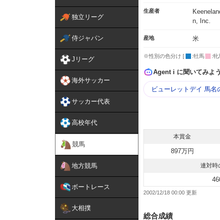
生産者
Keenelan
独立リーグ
n, Inc.
侍ジャパン
産地
米
※性別の色分け [
:牡馬
:牝
Jリーグ
Agent i に聞いてみよ
海外サッカー
ビューレットデイ 馬名
サッカー代表
高校年代
本賞金
競馬
897万円
地方競馬
連対時
46
ボートレース
2002/12/18 00:00
大相撲
総合成績