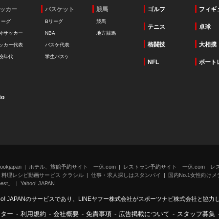
ッカー
バスケット
競馬
ゴルフ
フィギ
リーグ
Bリーグ
競馬
テニス
卓球
外サッカー
NBA
地方競馬
格闘技
大相撲
ッカー代表
バスケ代表
校年代
学生バスケ
NFL
ボート
to
kjapan
ホテル、旅館予約サイト 一休.com
レストラン予約サイト 一休.com レ
料理レシピ動画サービス クラシル
仕事・求人探しはスタンバイ
国内No.1女性向けメデ
st」
Yahoo! JAPAN
oo! JAPANのサービスであり、LINEヤフー株式会社がスポーツナビ株式会社と協
ンター
-
利用規約
-
会社概要
-
免責事項
-
広告掲載について
-
スタッフ募集