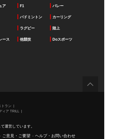
ュア
F1
バレー
バドミントン
カーリング
ラグビー
陸上
レース
他競技
Doスポーツ
ストラン
ィア TRILL
力して運営しています。
-
ご意見・ご要望
-
ヘルプ・お問い合わせ