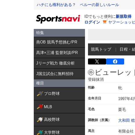
ハチにも権利がある？ ペルーの新しいルール
IDでもっと便利に
新規取得
ログイン
ヤフーショッピ
特集
燕OB 競馬予想挑む/PR
競馬トップ
日程・
髙津×三浦 監督対談/PR
Jリーグ戦力 徹底分析
ビューレッ
J国立試合に無料招待
登録抹消
種目
性齢
牝
プロ野球
生年月日
1997年4
MLB
毛色
栗毛
高校野球
調教師（所属）
大和田 稔
馬主
有限会社
大学野球