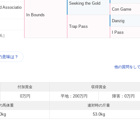
Seeking the Gold
d Associatio
Con Game
In Bounds
Danzig
Trap Pass
I Pass
馬 ]
う
の意味は？
他の質問をし
付加賞金
収得賞金
0万円
平地：200万円
障害：0万円
の馬体重
連対時の斤量
0kg
53.0kg