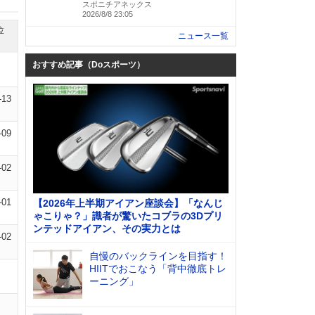
スポニチアネックス
2026/8/8 23:05
位
ニュース一覧
おすすめ記事（Doスポーツ）
-13
-09
-02
-01
【2026年上半期アイアン座談会】「なんじ
ゃこりゃ？」識者が驚いたコブラの3Dプリ
ンテッドアイアン、その実力とは
-02
自慢のバックラインを目指す！
HIITでおこなう「背中徹底トレ
ーニング」