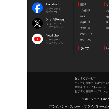
Facebook
野球
サ
スポーツナビ
プロ野球
J
公式ページ
MLB
海
X（旧Twitter）
高校野球
サ
スポーツナビ
公式アカウント
大学野球
高
独立リーグ
YouTube
スポーツナビ
侍ジャパン
公式チャンネル
ライブ
to
おすすめサービス
マンガもお得にPayPayで eboo
自動車情報サイトcarview!
おすすめ情報サービス「mybe
スポーツナビはYah
プライバシーポリシー
-
プライバシーセ