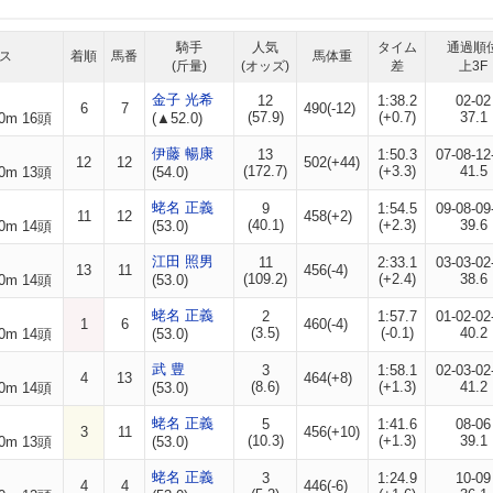
騎手
人気
タイム
通過順
ス
着順
馬番
馬体重
(斤量)
(オッズ)
差
上3F
金子 光希
12
1:38.2
02-02
6
7
490(-12)
(57.9)
(+0.7)
37.1
0m 16頭
(▲52.0)
伊藤 暢康
13
1:50.3
07-08-12
12
12
502(+44)
(172.7)
(+3.3)
41.5
0m 13頭
(54.0)
蛯名 正義
9
1:54.5
09-08-09
11
12
458(+2)
(40.1)
(+2.3)
39.6
0m 14頭
(53.0)
江田 照男
11
2:33.1
03-03-02
13
11
456(-4)
(109.2)
(+2.4)
38.6
0m 14頭
(53.0)
蛯名 正義
2
1:57.7
01-02-02
1
6
460(-4)
(3.5)
(-0.1)
40.2
0m 14頭
(53.0)
武 豊
3
1:58.1
02-03-02
4
13
464(+8)
(8.6)
(+1.3)
41.2
0m 14頭
(53.0)
蛯名 正義
5
1:41.6
08-06
3
11
456(+10)
(10.3)
(+1.3)
39.1
0m 13頭
(53.0)
蛯名 正義
3
1:24.9
10-09
4
4
446(-6)