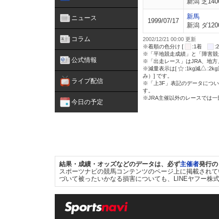
新潟 芝140
新馬
ニュース
1999/07/17
新潟 ダ120
コラム
2002/12/21 00:00 更新
※着順の色分け [
:1着
※「平地競走成績」と「障害競
公式情報
※「出走レース」はJRA、地
※減量表示は[
:1kg減
:2k
み）] です。
ライブ配信
※「上3F」表記のデータについ
す。
※JRA主催以外のレースでは
今日の予定
結果・成績・オッズなどのデータは、必ず
主催者
発行の
スポーツナビの競馬コンテンツのページ上に掲載されて
づいて被ったいかなる損害についても、LINEヤフー株