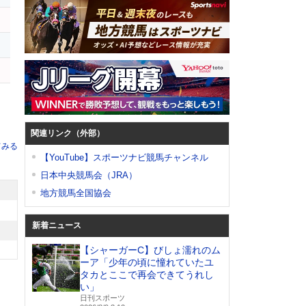
関連リンク（外部）
てみる
【YouTube】スポーツナビ競馬チャンネル
日本中央競馬会（JRA）
地方競馬全国協会
新着ニュース
【シャーガーC】びしょ濡れのム
ーア「少年の頃に憧れていたユ
タカとここで再会できてうれし
い」
日刊スポーツ