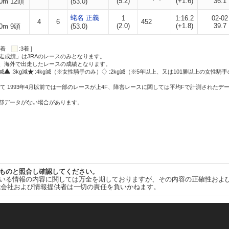
(5.2)
(+1.6)
36.1
0m 12頭
(53.0)
蛯名 正義
1
1:16.2
02-02
4
6
452
(2.0)
(+1.8)
39.7
0m 9頭
(53.0)
:2着
:3着 ]
走成績」はJRAのレースのみとなります。
方、海外で出走したレースの成績となります。
g減
:3kg減
:4kg減（※女性騎手のみ）
:2kg減（※5年以上、又は101勝以上の女性騎手
て 1993年4月以前では一部のレースが上4F、障害レースに関しては平均Fで計測されたデ
一部データがない場合があります。
ものと照合し確認してください。
いる情報の内容に関しては万全を期しておりますが、その内容の正確性およ
式会社および情報提供者は一切の責任を負いかねます。