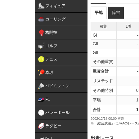
フィギュア
平地
障害
カーリング
種別
1着
格闘技
GI
-
GII
-
ゴルフ
GIII
-
テニス
その他重賞
-
重賞合計
-
卓球
リステッド
-
バドミントン
その他特別
0
F1
平場
1
合計
1
バレーボール
2002/12/18 00:00 更新
※「総合成績」はJRAのレー
ラグビー
出走レース