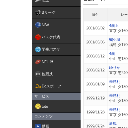
陸上
Bリーグ
日付
レー
NBA
4歳上
2001/06/02
東京 ダ160
バスケ代表
鶴ケ城
2001/05/06
福島 ダ170
学生バスケ
4歳
2000/03/12
中山 芝180
NFL
ゆりか
2000/02/12
東京 芝240
他競技
未勝利
2000/01/09
Doスポーツ
中山 ダ180
未勝利
サービス
1999/12/19
中山 ダ180
toto
未勝利
1999/11/28
東京 ダ160
コンテンツ
新馬
動画
1999/07/24