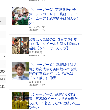
2026/8/9 3:12
【シャーガーC】英愛選抜が優
勝！シルバーサドル賞はライア
ン・ムーア！武豊騎手は個人5位
率
タイ
日刊スポーツ
-
2026/8/9 3:05
-
武豊は人気薄の2、3着で見せ場
-
つくる ルメールも個人戦2位の
活躍【シャーガーカップ】
-
東スポ競馬
2026/8/9 0:45
-
-
【シャーガーＣ】武豊騎手は２
着が最高成績も英国競馬でも抜
.000
群の存在感示す 現地実況は
「５７歳」に仰天
.143
馬トク報知
2026/8/9 0:12
.111
【シャーガーC】武豊が3Rで2
着 芝2390メートルで見せ場た
っぷり 3着だった2Rに続いて上
位争い