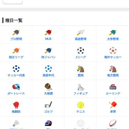
種目一覧
MLB
プロ野球
高校野球
大学野球
独立リーグ
侍ジャパン
Jリーグ
海外サッカー
サッカー代表
高校年代
競馬
地方競馬
ボートレース
大相撲
フィギュア
カーリング
格闘技
ゴルフ
テニス
卓球