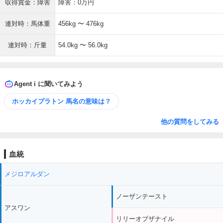
収得賞金：障害
障害：0万円
連対時：馬体重
456kg 〜 476kg
連対時：斤量
54.0kg 〜 56.0kg
Agent i に聞いてみよう
ホッカイプラトン 馬名の意味は？
他の質問をしてみる
血統
メジロアルダン
ノーザンテースト
アスワン
リリーオブザナイル