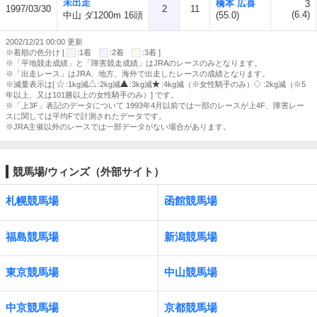
未出走
橋本 広喜
3
1997/03/30
2
11
(6.4)
中山 ダ1200m 16頭
(55.0)
2002/12/21 00:00 更新
※着順の色分け [
:1着
:2着
:3着 ]
※「平地競走成績」と「障害競走成績」はJRAのレースのみとなります。
※「出走レース」はJRA、地方、海外で出走したレースの成績となります。
※減量表示は[
:1kg減
:2kg減
:3kg減
:4kg減（※女性騎手のみ）
:2kg減（※5
年以上、又は101勝以上の女性騎手のみ）] です。
※「上3F」表記のデータについて 1993年4月以前では一部のレースが上4F、障害レー
スに関しては平均Fで計測されたデータです。
※JRA主催以外のレースでは一部データがない場合があります。
競馬場/ウィンズ（外部サイト）
札幌競馬場
函館競馬場
福島競馬場
新潟競馬場
東京競馬場
中山競馬場
中京競馬場
京都競馬場