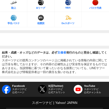
NBA
陸上
Bリーグ
バスケ代表
学生バスケ
他競技
Doスポーツ
結果・成績・オッズなどのデータは、必ず
主催者
発行のものと照合し確認してく
ださい。
スポーツナビの競馬コンテンツのページ上に掲載されている情報の内容に関して
は万全を期しておりますが、その内容の正確性および安全性を保証するものでは
ありません。当該情報に基づいて被ったいかなる損害についても、LINEヤフー
株式会社および情報提供者は一切の責任を負いかねます。
Facebook
X(旧Twitter)
YouTube
スポーツナビ
スポーツナビ
スポーツナビ
公式ページ
公式アカウント
公式チャンネル
スポーツナビ
Yahoo! JAPAN