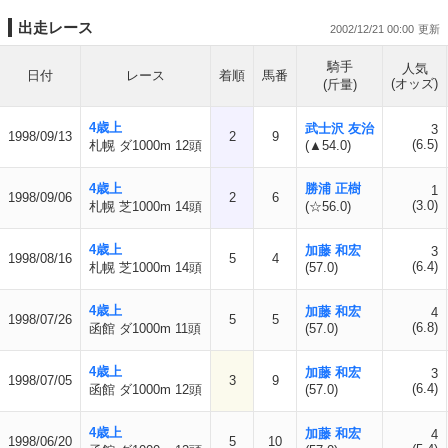
出走レース
2002/12/21 00:00
騎手
人気
日付
レース
着順
馬番
(オッズ)
(斤量)
4歳上
武士沢 友治
3
1998/09/13
2
9
(6.5)
札幌 ダ1000m 12頭
(▲54.0)
4歳上
勝浦 正樹
1
1998/09/06
2
6
(3.0)
札幌 芝1000m 14頭
(☆56.0)
4歳上
加藤 和宏
3
1998/08/16
5
4
(6.4)
札幌 芝1000m 14頭
(57.0)
4歳上
加藤 和宏
4
1998/07/26
5
5
(6.8)
函館 ダ1000m 11頭
(57.0)
4歳上
加藤 和宏
3
1998/07/05
3
9
(6.4)
函館 ダ1000m 12頭
(57.0)
4歳上
加藤 和宏
4
1998/06/20
5
10