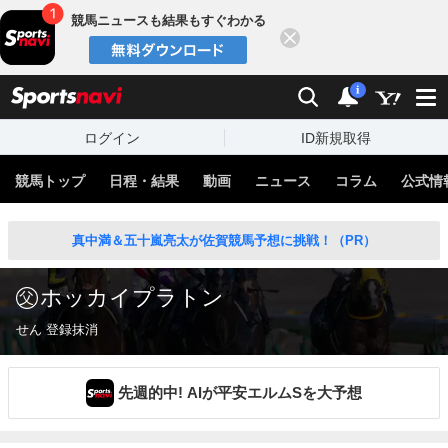
競馬ニュースも結果もすぐわかる
閉じる
スポーツナビ
検索
通知
i
ログイン
ID新規取得
競馬トップ
日程・結果
動画
ニュース
コラム
公式情
真中満＆五十嵐亮太が佐賀競馬予想に挑戦！（PR）
ホッカイプラトン
せん 登録抹消
先週的中! AIが平安エルムSを大予想