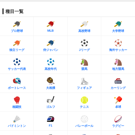
種目一覧
MLB
プロ野球
高校野球
大学野球
独立リーグ
侍ジャパン
Jリーグ
海外サッカー
サッカー代表
高校年代
競馬
地方競馬
ボートレース
大相撲
フィギュア
カーリング
格闘技
ゴルフ
テニス
卓球
F1
バドミントン
バレーボール
ラグビー