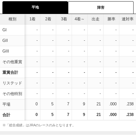
平地
障害
種別
1着
2着
3着
4着～
出走
勝率
連対率
-
-
-
-
-
-
-
GI
-
-
-
-
-
-
-
GII
-
-
-
-
-
-
-
GIII
-
-
-
-
-
-
-
その他重賞
-
-
-
-
-
-
-
重賞合計
-
-
-
-
-
-
-
リステッド
-
-
-
-
-
-
-
その他特別
0
5
7
9
21
.000
.238
平場
0
5
7
9
21
.000
.238
合計
※「総合成績」はJRAのレースのみとなります。