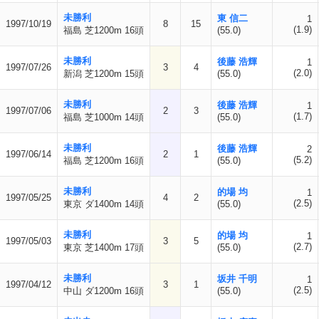
未勝利
東 信二
1
1997/10/19
8
15
(1.9)
福島 芝1200m 16頭
(55.0)
未勝利
後藤 浩輝
1
1997/07/26
3
4
(2.0)
新潟 芝1200m 15頭
(55.0)
未勝利
後藤 浩輝
1
1997/07/06
2
3
(1.7)
福島 芝1000m 14頭
(55.0)
未勝利
後藤 浩輝
2
1997/06/14
2
1
(5.2)
福島 芝1200m 16頭
(55.0)
未勝利
的場 均
1
1997/05/25
4
2
(2.5)
東京 ダ1400m 14頭
(55.0)
未勝利
的場 均
1
1997/05/03
3
5
(2.7)
東京 芝1400m 17頭
(55.0)
未勝利
坂井 千明
1
1997/04/12
3
1
(2.5)
中山 ダ1200m 16頭
(55.0)