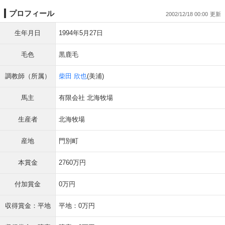
プロフィール
2002/12/18 00:00
生年月日
1994年5月27日
毛色
黒鹿毛
調教師（所属）
柴田 欣也
(美浦)
馬主
有限会社 北海牧場
生産者
北海牧場
産地
門別町
本賞金
2760万円
付加賞金
0万円
収得賞金：平地
平地：0万円