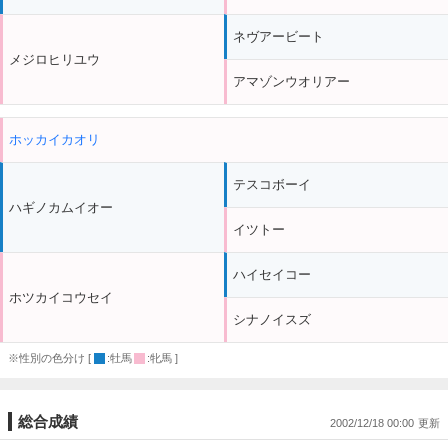
ネヴアービート
メジロヒリユウ
アマゾンウオリアー
ホッカイカオリ
テスコボーイ
ハギノカムイオー
イツトー
ハイセイコー
ホツカイコウセイ
シナノイスズ
※性別の色分け [
:牡馬
:牝馬 ]
総合成績
2002/12/18 00:00