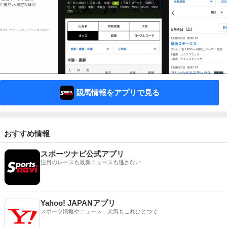
競馬情報をアプリで見る
おすすめ情報
スポーツナビ公式アプリ
注目のレースも最新ニュースも逃さない
Yahoo! JAPANアプリ
スポーツ情報やニュース、天気もこれひとつで