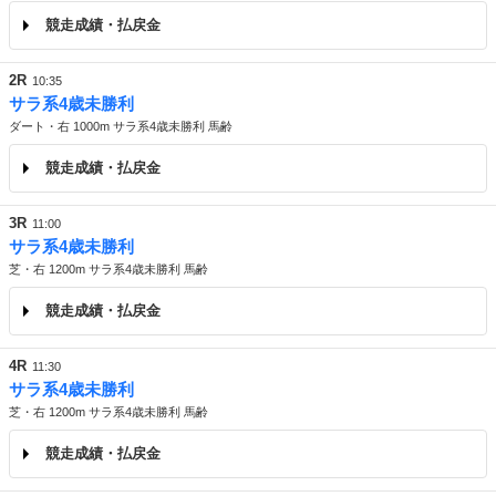
競走成績・払戻金
2R
10:35
サラ系4歳未勝利
ダート・右 1000m サラ系4歳未勝利 馬齢
競走成績・払戻金
3R
11:00
サラ系4歳未勝利
芝・右 1200m サラ系4歳未勝利 馬齢
競走成績・払戻金
4R
11:30
サラ系4歳未勝利
芝・右 1200m サラ系4歳未勝利 馬齢
競走成績・払戻金