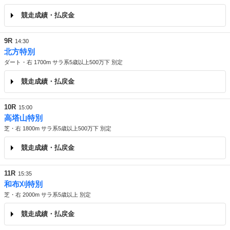
競走成績・払戻金
9R
14:30
北方特別
ダート・右 1700m サラ系5歳以上500万下 別定
競走成績・払戻金
10R
15:00
高塔山特別
芝・右 1800m サラ系5歳以上500万下 別定
競走成績・払戻金
11R
15:35
和布刈特別
芝・右 2000m サラ系5歳以上 別定
競走成績・払戻金