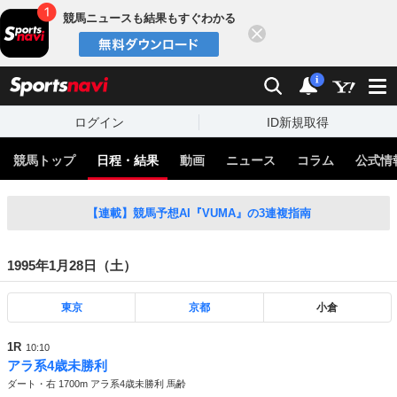
競馬ニュースも結果もすぐわかる
閉じる
スポーツナビ
検索
通知
i
ログイン
ID新規取得
競馬トップ
日程・結果
動画
ニュース
コラム
公式情
【連載】競馬予想AI『VUMA』の3連複指南
1995年1月28日（土）
東京
京都
小倉
1R
10:10
アラ系4歳未勝利
ダート・右 1700m アラ系4歳未勝利 馬齢