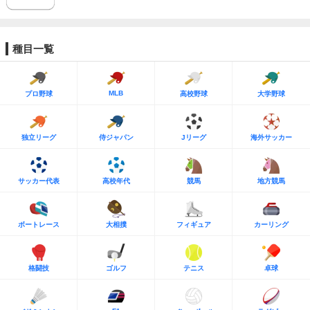
種目一覧
MLB
プロ野球
高校野球
大学野球
独立リーグ
侍ジャパン
Jリーグ
海外サッカー
サッカー代表
高校年代
競馬
地方競馬
ボートレース
大相撲
フィギュア
カーリング
格闘技
ゴルフ
テニス
卓球