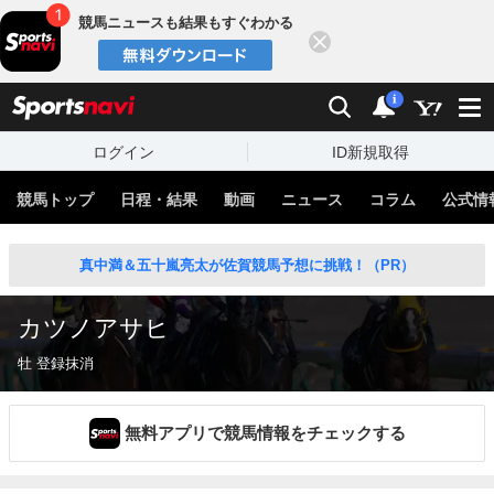
競馬ニュースも結果もすぐわかる
閉じる
スポーツナビ
検索
通知
i
ログイン
ID新規取得
競馬トップ
日程・結果
動画
ニュース
コラム
公式情
真中満＆五十嵐亮太が佐賀競馬予想に挑戦！（PR）
カツノアサヒ
牡 登録抹消
無料アプリで競馬情報をチェックする