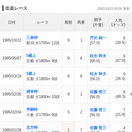
出走レース
2002/12/21 00:00
騎手
人気
日付
レース
着順
馬番
(オッズ)
(斤量)
三条特
芹沢 純一
9
1995/10/22
9
1
(30.5)
新潟 ダ1700m 12頭
(57.0)
5歳上
松永 幹夫
9
1995/05/07
9
6
(47.0)
京都 ダ1800m 9頭
(56.0)
5歳上
松永 幹夫
9
1995/03/19
8
8
(36.4)
京都 ダ1800m 9頭
(56.0)
洲本特
佐藤 哲三
9
1995/02/26
9
1
(48.3)
京都 ダ1800m 10頭
(56.0)
早鞆特
佐藤 哲三
7
1995/02/04
5
2
(21.8)
小倉 ダ1700m 9頭
(56.0)
北方特
佐藤 哲三
4
1995/01/28
1
7