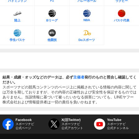
F1
バドミントン
バレーボール
ラグビー
NBA
陸上
Bリーグ
バスケ代表
学生バスケ
他競技
Doスポーツ
結果・成績・オッズなどのデータは、必ず
主催者
発行のものと照合し確認してく
ださい。
スポーツナビの競馬コンテンツのページ上に掲載されている情報の内容に関して
は万全を期しておりますが、その内容の正確性および安全性を保証するものでは
ありません。当該情報に基づいて被ったいかなる損害についても、LINEヤフー
株式会社および情報提供者は一切の責任を負いかねます。
Facebook
X(旧Twitter)
YouTube
スポーツナビ
スポーツナビ
スポーツナビ
公式ページ
公式アカウント
公式チャンネル