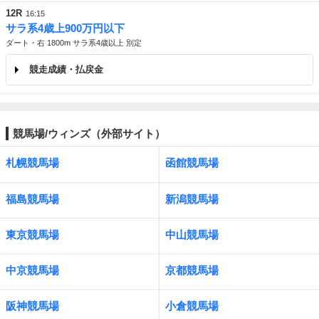
12R
16:15
サラ系4歳上900万円以下
ダート・右 1800m サラ系4歳以上 別定
競走成績・払戻金
競馬場/ウィンズ（外部サイト）
札幌競馬場
函館競馬場
福島競馬場
新潟競馬場
東京競馬場
中山競馬場
中京競馬場
京都競馬場
阪神競馬場
小倉競馬場