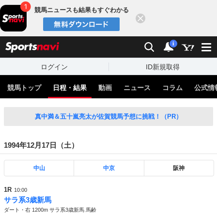
競馬ニュースも結果もすぐわかる
閉じる
スポーツナビ
検索
通知
i
ログイン
ID新規取得
競馬トップ
日程・結果
動画
ニュース
コラム
公式情
真中満＆五十嵐亮太が佐賀競馬予想に挑戦！（PR）
1994年12月17日（土）
中山
中京
阪神
1R
10:00
サラ系3歳新馬
ダート・右 1200m サラ系3歳新馬 馬齢