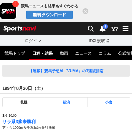
競馬ニュースも結果もすぐわかる
閉じる
スポーツナビ
検索
通知
i
ログイン
ID新規取得
競馬トップ
日程・結果
動画
ニュース
コラム
公式情
【連載】競馬予想AI『VUMA』の3連複指南
1994年8月20日（土）
札幌
新潟
小倉
1R
10:00
サラ系3歳未勝利
芝・右 1000m サラ系3歳未勝利 馬齢