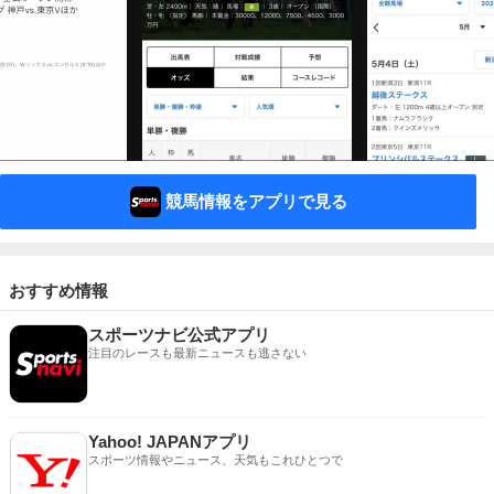
競馬情報をアプリで見る
おすすめ情報
スポーツナビ公式アプリ
注目のレースも最新ニュースも逃さない
Yahoo! JAPANアプリ
スポーツ情報やニュース、天気もこれひとつで