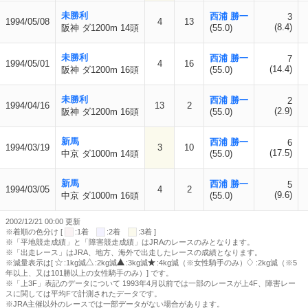
未勝利
西浦 勝一
3
1994/05/08
4
13
(8.4)
阪神 ダ1200m 14頭
(55.0)
未勝利
西浦 勝一
7
1994/05/01
4
16
(14.4)
阪神 ダ1200m 16頭
(55.0)
未勝利
西浦 勝一
2
1994/04/16
13
2
(2.9)
阪神 ダ1200m 16頭
(55.0)
新馬
西浦 勝一
6
1994/03/19
3
10
(17.5)
中京 ダ1000m 14頭
(55.0)
新馬
西浦 勝一
5
1994/03/05
4
2
(9.6)
中京 ダ1000m 16頭
(55.0)
2002/12/21 00:00 更新
※着順の色分け [
:1着
:2着
:3着 ]
※「平地競走成績」と「障害競走成績」はJRAのレースのみとなります。
※「出走レース」はJRA、地方、海外で出走したレースの成績となります。
※減量表示は[
:1kg減
:2kg減
:3kg減
:4kg減（※女性騎手のみ）
:2kg減（※5
年以上、又は101勝以上の女性騎手のみ）] です。
※「上3F」表記のデータについて 1993年4月以前では一部のレースが上4F、障害レー
スに関しては平均Fで計測されたデータです。
※JRA主催以外のレースでは一部データがない場合があります。