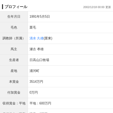
プロフィール
2002/12/18 00:00
生年月日
1991年5月5日
毛色
栗毛
調教師（所属）
清水 久雄
(栗東)
馬主
瀬古 孝雄
生産者
日高山口牧場
産地
浦河町
本賞金
3514万円
付加賞金
0万円
収得賞金：平地
平地：600万円