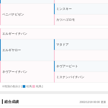
ミンスキー
ベニバナビゼン
カツハゴロモ
エルギーイチバン
マタドア
エルギヤロー
ネヴアービート
ネヴアーイチバン
ミスナンバイチバン
※性別の色分け [
:牡馬
:牝馬 ]
総合成績
2002/12/18 00:00