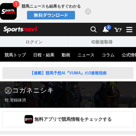
競馬ニュースも結果もすぐわかる
閉じる
スポーツナビ
検索
通知
i
ログイン
ID新規取得
競馬トップ
日程・結果
動画
ニュース
コラム
公式情
【連載】競馬予想AI『VUMA』の3連複指南
コガネニシキ
牡 登録抹消
無料アプリで競馬情報をチェックする