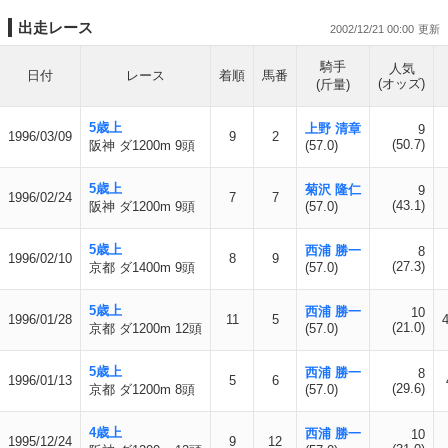
出走レース
2002/12/21 00:00
騎手
人気
日付
レース
着順
馬番
(オッズ)
(斤量)
5歳上
上野 清章
9
1996/03/09
9
2
(50.7)
阪神 ダ1200m 9頭
(57.0)
5歳上
菊沢 隆仁
9
1996/02/24
7
7
(43.1)
阪神 ダ1200m 9頭
(57.0)
5歳上
西浦 勝一
8
1996/02/10
8
9
(27.3)
京都 ダ1400m 9頭
(57.0)
5歳上
西浦 勝一
10
1996/01/28
11
5
(21.0)
京都 ダ1200m 12頭
(57.0)
5歳上
西浦 勝一
8
1996/01/13
5
6
(29.6)
京都 ダ1200m 8頭
(57.0)
4歳上
西浦 勝一
10
1995/12/24
9
12