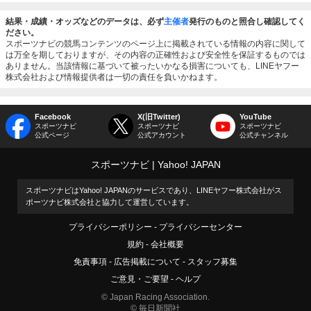
結果・成績・オッズなどのデータは、必ず
主催者
発行のものと照合し確認してく
ださい。
スポーツナビの競馬コンテンツのページ上に掲載されている情報の内容に関して
は万全を期しておりますが、その内容の正確性および安全性を保証するものでは
ありません。当該情報に基づいて被ったいかなる損害についても、LINEヤフー
株式会社および情報提供者は一切の責任を負いかねます。
Facebook
X(旧Twitter)
YouTube
スポーツナビ
スポーツナビ
スポーツナビ
公式ページ
公式アカウント
公式チャンネル
スポーツナビ
Yahoo! JAPAN
スポーツナビはYahoo! JAPANのサービスであり、LINEヤフー株式会社がス
ポーツナビ株式会社と協力して運営しています。
プライバシーポリシー
プライバシーセンター
規約
会社概要
免責事項
広告掲載について
スタッフ募集
ご意見・ご要望
ヘルプ
© Japan Racing Association.
© 毎日新聞社