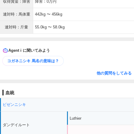
収得賞金：障害
障害：0万円
連対時：馬体重
442kg 〜 456kg
連対時：斤量
55.0kg 〜 58.0kg
Agent i に聞いてみよう
コガネニシキ 馬名の意味は？
他の質問をしてみる
血統
ビゼンニシキ
Luthier
ダンデイルート