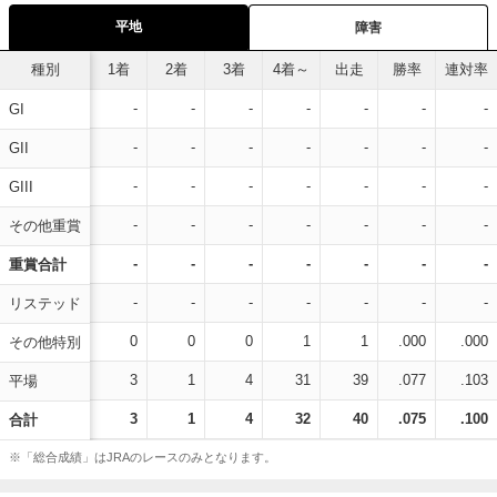
平地
障害
種別
1着
2着
3着
4着～
出走
勝率
連対率
-
-
-
-
-
-
-
GI
-
-
-
-
-
-
-
GII
-
-
-
-
-
-
-
GIII
-
-
-
-
-
-
-
その他重賞
-
-
-
-
-
-
-
重賞合計
-
-
-
-
-
-
-
リステッド
0
0
0
1
1
.000
.000
その他特別
3
1
4
31
39
.077
.103
平場
3
1
4
32
40
.075
.100
合計
※「総合成績」はJRAのレースのみとなります。