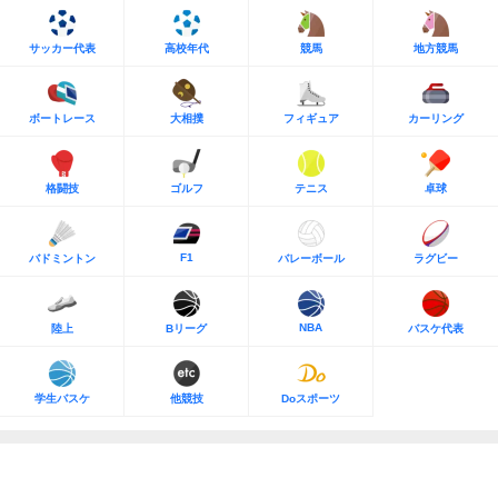
サッカー代表
高校年代
競馬
地方競馬
ボートレース
大相撲
フィギュア
カーリング
格闘技
ゴルフ
テニス
卓球
F1
バドミントン
バレーボール
ラグビー
NBA
陸上
Bリーグ
バスケ代表
学生バスケ
他競技
Doスポーツ