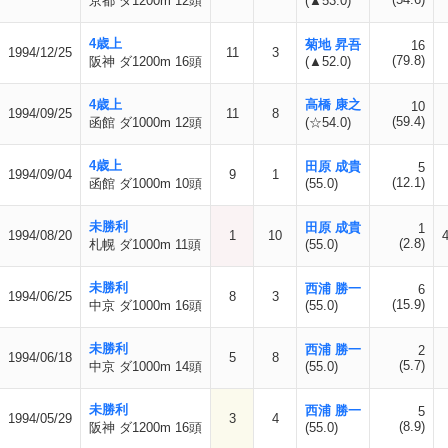
京都 ダ1200m 12頭
(▲53.0)
4歳上
菊地 昇吾
16
1994/12/25
11
3
(79.8)
阪神 ダ1200m 16頭
(▲52.0)
4歳上
高橋 康之
10
1994/09/25
11
8
(59.4)
函館 ダ1000m 12頭
(☆54.0)
4歳上
田原 成貴
5
1994/09/04
9
1
(12.1)
函館 ダ1000m 10頭
(55.0)
未勝利
田原 成貴
1
1994/08/20
1
10
(2.8)
札幌 ダ1000m 11頭
(55.0)
未勝利
西浦 勝一
6
1994/06/25
8
3
(15.9)
中京 ダ1000m 16頭
(55.0)
未勝利
西浦 勝一
2
1994/06/18
5
8
(5.7)
中京 ダ1000m 14頭
(55.0)
未勝利
西浦 勝一
5
1994/05/29
3
4
(8.9)
阪神 ダ1200m 16頭
(55.0)