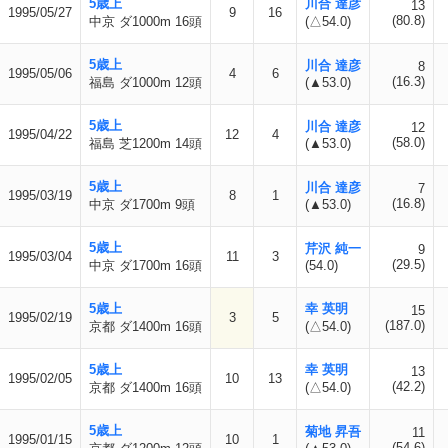
5歳上
川合 達彦
13
1995/05/27
9
16
(80.8)
中京 ダ1000m 16頭
(△54.0)
5歳上
川合 達彦
8
1995/05/06
4
6
(16.3)
福島 ダ1000m 12頭
(▲53.0)
5歳上
川合 達彦
12
1995/04/22
12
4
(58.0)
福島 芝1200m 14頭
(▲53.0)
5歳上
川合 達彦
7
1995/03/19
8
1
(16.8)
中京 ダ1700m 9頭
(▲53.0)
5歳上
芹沢 純一
9
1995/03/04
11
3
(29.5)
中京 ダ1700m 16頭
(54.0)
5歳上
幸 英明
15
1995/02/19
3
5
(187.0)
京都 ダ1400m 16頭
(△54.0)
5歳上
幸 英明
13
1995/02/05
10
13
(42.2)
京都 ダ1400m 16頭
(△54.0)
5歳上
菊地 昇吾
11
1995/01/15
10
1
(54.6)