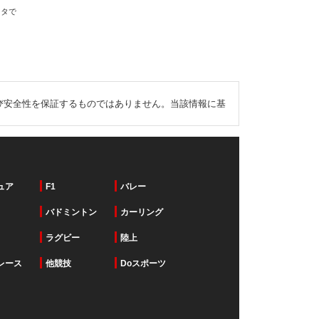
ータで
び安全性を保証するものではありません。当該情報に基
ュア
F1
バレー
バドミントン
カーリング
ラグビー
陸上
レース
他競技
Doスポーツ