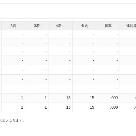
2着
3着
4着～
出走
勝率
連対
-
-
-
-
-
-
-
-
-
-
-
-
-
-
-
-
-
-
-
-
-
-
-
-
-
-
-
-
-
-
-
-
-
-
-
1
1
13
15
.000
1
1
13
15
.000
スのみとなります。