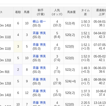
騎手
人気
タイム
通過順
ス
着順
馬番
馬体重
(斤量)
(オッズ)
差
上3F
横山 雄一
4
1:50.3
05-04-01
6
10
512(-8)
(10.2)
(+1.1)
38.1
0m 14頭
(55.0)
斉藤 博美
5
1:52.1
04-04-02
4
3
520(-2)
(8.4)
(+1.9)
42.3
0m 11頭
(55.0)
斉藤 博美
4
1:52.1
07-07-05
3
5
522(0)
(7.1)
(+1.0)
41.4
0m 11頭
(55.0)
斉藤 博美
3
1:52.0
05-05-02
5
10
522(0)
(7.6)
(+1.0)
42.1
0m 12頭
(55.0)
斉藤 博美
2
1:49.3
06-06-03
2
8
522(-2)
(7.5)
(+0.3)
39.6
0m 8頭
(55.0)
斉藤 博美
5
1:49.1
08-08-04
5
9
524(+4)
(27.9)
(+1.7)
40.2
0m 12頭
(55.0)
斉藤 博美
5
1:37.3
10-06-
6
12
520(-2)
(15.5)
(+1.0)
37.4
0m 14頭
(55.0)
斉藤 博美
4
2:20.5
13-14-13
10
7
522(0)