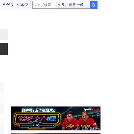
! JAPAN
ヘルプ
及川光博 一般女性
検索
ア
ス