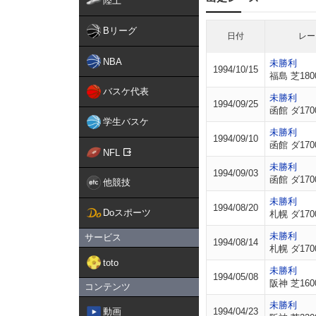
陸上
Bリーグ
日付
レー
NBA
未勝利
1994/10/15
福島 芝180
バスケ代表
未勝利
1994/09/25
函館 ダ170
学生バスケ
未勝利
1994/09/10
函館 ダ170
NFL
未勝利
1994/09/03
函館 ダ170
他競技
未勝利
1994/08/20
Doスポーツ
札幌 ダ170
未勝利
サービス
1994/08/14
札幌 ダ170
toto
未勝利
1994/05/08
阪神 芝160
コンテンツ
未勝利
動画
1994/04/23