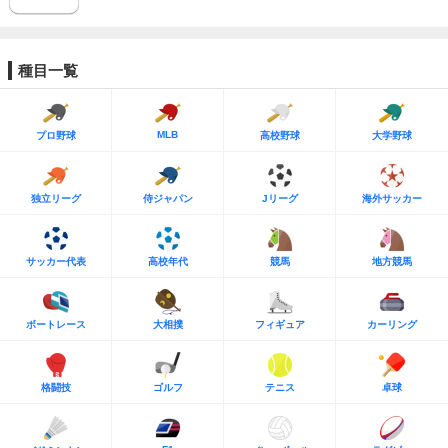
種目一覧
MLB
プロ野球
高校野球
大学野球
独立リーグ
侍ジャパン
Jリーグ
海外サッカー
サッカー代表
高校年代
競馬
地方競馬
ボートレース
大相撲
フィギュア
カーリング
格闘技
ゴルフ
テニス
卓球