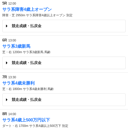
5R
12:00
サラ系障害4歳上オープン
障害・芝 2950m サラ系障害4歳以上オープン 別定
競走成績・払戻金
6R
13:00
サラ系3歳新馬
芝・右 1200m サラ系3歳新馬 馬齢
競走成績・払戻金
7R
13:30
サラ系4歳未勝利
芝・右 1800m サラ系4歳未勝利 馬齢
競走成績・払戻金
8R
14:00
サラ系4歳上500万円以下
ダート・右 1700m サラ系4歳以上500万下 別定