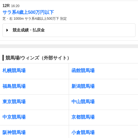
12R
16:20
サラ系4歳上500万円以下
芝・右 1000m サラ系4歳以上500万下 別定
競走成績・払戻金
競馬場/ウィンズ（外部サイト）
札幌競馬場
函館競馬場
福島競馬場
新潟競馬場
東京競馬場
中山競馬場
中京競馬場
京都競馬場
阪神競馬場
小倉競馬場