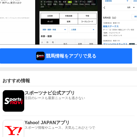
競馬情報をアプリで見る
おすすめ情報
スポーツナビ公式アプリ
注目のレースも最新ニュースも逃さない
Yahoo! JAPANアプリ
スポーツ情報やニュース、天気もこれひとつで