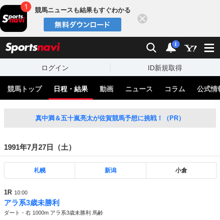
競馬ニュースも結果もすぐわかる
閉じる
スポーツナビ
検索
通知
i
ログイン
ID新規取得
競馬トップ
日程・結果
動画
ニュース
コラム
公式情
真中満＆五十嵐亮太が佐賀競馬予想に挑戦！（PR）
1991年7月27日（土）
札幌
新潟
小倉
1R
10:00
アラ系3歳未勝利
ダート・右 1000m アラ系3歳未勝利 馬齢