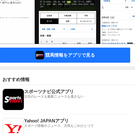
競馬情報をアプリで見る
おすすめ情報
スポーツナビ公式アプリ
注目のレースも最新ニュースも逃さない
Yahoo! JAPANアプリ
スポーツ情報やニュース、天気もこれひとつで