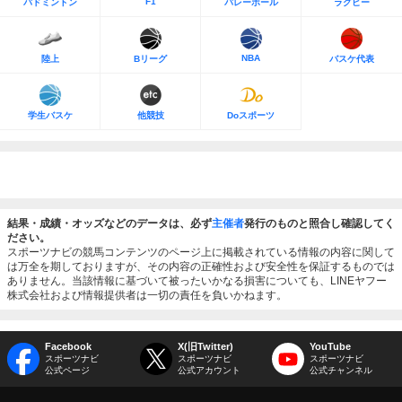
F1
バドミントン
バレーボール
ラグビー
NBA
陸上
Bリーグ
バスケ代表
学生バスケ
他競技
Doスポーツ
結果・成績・オッズなどのデータは、必ず
主催者
発行のものと照合し確認してく
ださい。
スポーツナビの競馬コンテンツのページ上に掲載されている情報の内容に関して
は万全を期しておりますが、その内容の正確性および安全性を保証するものでは
ありません。当該情報に基づいて被ったいかなる損害についても、LINEヤフー
株式会社および情報提供者は一切の責任を負いかねます。
Facebook
X(旧Twitter)
YouTube
スポーツナビ
スポーツナビ
スポーツナビ
公式ページ
公式アカウント
公式チャンネル