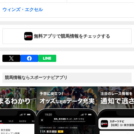
ウィンズ・エクセル
無料アプリで競馬情報をチェックする
競馬情報ならスポーツナビアプリ