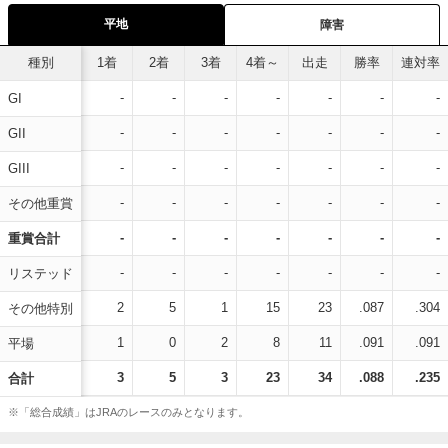
平地
障害
種別
1着
2着
3着
4着～
出走
勝率
連対率
-
-
-
-
-
-
-
GI
-
-
-
-
-
-
-
GII
-
-
-
-
-
-
-
GIII
-
-
-
-
-
-
-
その他重賞
-
-
-
-
-
-
-
重賞合計
-
-
-
-
-
-
-
リステッド
2
5
1
15
23
.087
.304
その他特別
1
0
2
8
11
.091
.091
平場
3
5
3
23
34
.088
.235
合計
※「総合成績」はJRAのレースのみとなります。