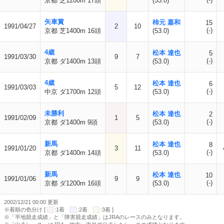
京都 芝1200m 17頭
(53.0)
矢車賞
柿元 嘉和
15
1991/04/27
2
10
(-)
京都 芝1400m 16頭
(53.0)
4歳
松本 達也
5
1991/03/30
9
7
(-)
京都 ダ1400m 13頭
(53.0)
4歳
松本 達也
6
1991/03/03
5
12
(-)
中京 ダ1700m 12頭
(53.0)
未勝利
松本 達也
2
1991/02/09
1
5
(-)
京都 ダ1400m 9頭
(53.0)
新馬
松本 達也
8
1991/01/20
3
11
(-)
京都 ダ1400m 14頭
(53.0)
新馬
松本 達也
10
1991/01/06
9
9
(-)
京都 ダ1200m 16頭
(53.0)
2002/12/21 00:00 更新
※着順の色分け [
:1着
:2着
:3着 ]
※「平地競走成績」と「障害競走成績」はJRAのレースのみとなります。