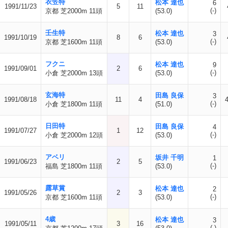
衣笠特
松本 達也
6
1991/11/23
5
11
(-)
京都 芝2000m 11頭
(53.0)
壬生特
松本 達也
3
1991/10/19
8
6
(-)
京都 芝1600m 11頭
(53.0)
フクニ
松本 達也
9
1991/09/01
2
6
(-)
小倉 芝2000m 13頭
(53.0)
玄海特
田島 良保
3
1991/08/18
11
4
(-)
小倉 芝1800m 11頭
(51.0)
日田特
田島 良保
4
1991/07/27
1
12
(-)
小倉 芝2000m 12頭
(53.0)
アベリ
坂井 千明
1
1991/06/23
2
5
(-)
福島 芝1800m 11頭
(53.0)
露草賞
松本 達也
2
1991/05/26
2
3
(-)
京都 芝1600m 11頭
(53.0)
4歳
松本 達也
3
1991/05/11
3
16
(-)