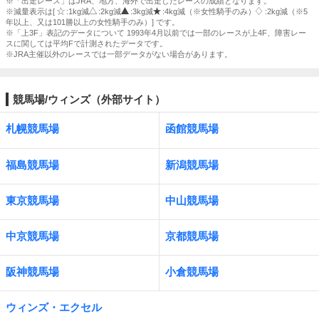
※「出走レース」はJRA、地方、海外で出走したレースの成績となります。
※減量表示は[
:1kg減
:2kg減
:3kg減
:4kg減（※女性騎手のみ）
:2kg減（※5
年以上、又は101勝以上の女性騎手のみ）] です。
※「上3F」表記のデータについて 1993年4月以前では一部のレースが上4F、障害レー
スに関しては平均Fで計測されたデータです。
※JRA主催以外のレースでは一部データがない場合があります。
競馬場/ウィンズ（外部サイト）
札幌競馬場
函館競馬場
福島競馬場
新潟競馬場
東京競馬場
中山競馬場
中京競馬場
京都競馬場
阪神競馬場
小倉競馬場
ウィンズ・エクセル