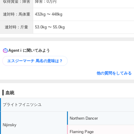
収得賞金：障害
障害：0万円
連対時：馬体重
432kg 〜 448kg
連対時：斤量
53.0kg 〜 55.0kg
Agent i に聞いてみよう
エスジーマーチ 馬名の意味は？
他の質問をしてみる
血統
ブライトフイニツシユ
Northern Dancer
Nijinsky
Flaming Page