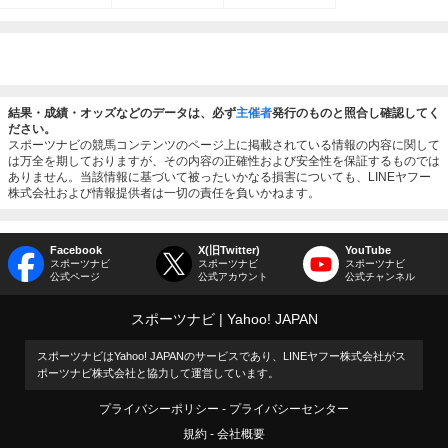
結果・成績・オッズなどのデータは、必ず
主催者
発行のものと照合し確認してく
ださい。
スポーツナビの競馬コンテンツのページ上に掲載されている情報の内容に関して
は万全を期しておりますが、その内容の正確性および安全性を保証するものでは
ありません。当該情報に基づいて被ったいかなる損害についても、LINEヤフー
株式会社および情報提供者は一切の責任を負いかねます。
Facebook
X(旧Twitter)
YouTube
スポーツナビ
スポーツナビ
スポーツナビ
公式ページ
公式アカウント
公式チャンネル
スポーツナビ
Yahoo! JAPAN
スポーツナビはYahoo! JAPANのサービスであり、LINEヤフー株式会社がス
ポーツナビ株式会社と協力して運営しています。
プライバシーポリシー
プライバシーセンター
規約
会社概要