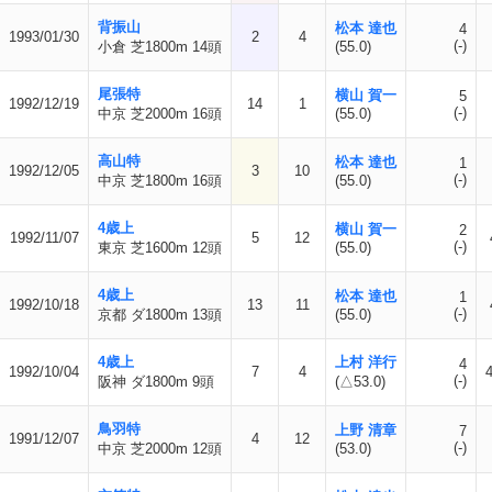
背振山
松本 達也
4
1993/01/30
2
4
(-)
小倉 芝1800m 14頭
(55.0)
尾張特
横山 賀一
5
1992/12/19
14
1
(-)
中京 芝2000m 16頭
(55.0)
高山特
松本 達也
1
1992/12/05
3
10
(-)
中京 芝1800m 16頭
(55.0)
4歳上
横山 賀一
2
1992/11/07
5
12
(-)
東京 芝1600m 12頭
(55.0)
4歳上
松本 達也
1
1992/10/18
13
11
(-)
京都 ダ1800m 13頭
(55.0)
4歳上
上村 洋行
4
1992/10/04
7
4
(-)
阪神 ダ1800m 9頭
(△53.0)
鳥羽特
上野 清章
7
1991/12/07
4
12
(-)
中京 芝2000m 12頭
(53.0)