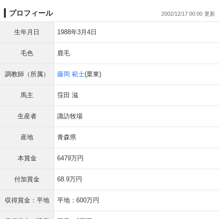
プロフィール
2002/12/17 00:00
生年月日
1988年3月4日
毛色
鹿毛
調教師（所属）
藤岡 範士
(栗東)
馬主
窪田 滋
生産者
諏訪牧場
産地
青森県
本賞金
6479万円
付加賞金
68.9万円
収得賞金：平地
平地：600万円