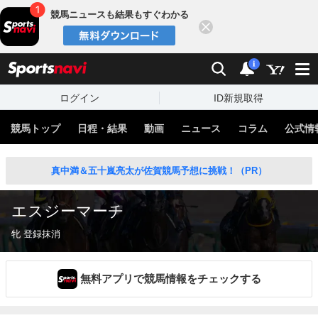
競馬ニュースも結果もすぐわかる
閉じる
スポーツナビ
検索
通知
i
ログイン
ID新規取得
競馬トップ
日程・結果
動画
ニュース
コラム
公式情
真中満＆五十嵐亮太が佐賀競馬予想に挑戦！（PR）
エスジーマーチ
牝 登録抹消
無料アプリで競馬情報をチェックする