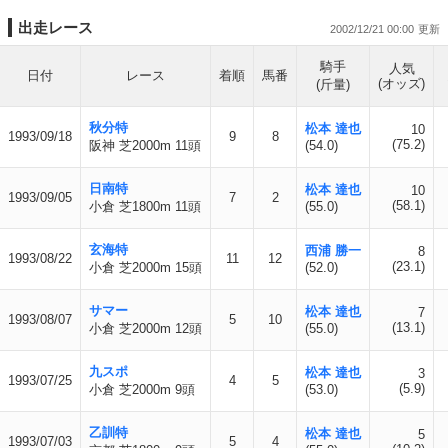
出走レース
2002/12/21 00:00
騎手
人気
日付
レース
着順
馬番
(オッズ)
(斤量)
秋分特
松本 達也
10
1993/09/18
9
8
(75.2)
阪神 芝2000m 11頭
(54.0)
日南特
松本 達也
10
1993/09/05
7
2
(58.1)
小倉 芝1800m 11頭
(55.0)
玄海特
西浦 勝一
8
1993/08/22
11
12
(23.1)
小倉 芝2000m 15頭
(52.0)
サマー
松本 達也
7
1993/08/07
5
10
(13.1)
小倉 芝2000m 12頭
(55.0)
九スポ
松本 達也
3
1993/07/25
4
5
(5.9)
小倉 芝2000m 9頭
(53.0)
乙訓特
松本 達也
5
1993/07/03
5
4