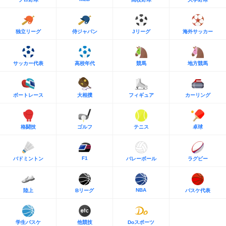
独立リーグ
侍ジャパン
Jリーグ
海外サッカー
サッカー代表
高校年代
競馬
地方競馬
ボートレース
大相撲
フィギュア
カーリング
格闘技
ゴルフ
テニス
卓球
F1
バドミントン
バレーボール
ラグビー
NBA
陸上
Bリーグ
バスケ代表
学生バスケ
他競技
Doスポーツ