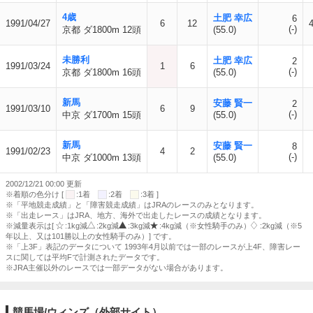
4歳
土肥 幸広
6
1991/04/27
6
12
(-)
京都 ダ1800m 12頭
(55.0)
未勝利
土肥 幸広
2
1991/03/24
1
6
(-)
京都 ダ1800m 16頭
(55.0)
新馬
安藤 賢一
2
1991/03/10
6
9
(-)
中京 ダ1700m 15頭
(55.0)
新馬
安藤 賢一
8
1991/02/23
4
2
(-)
中京 ダ1000m 13頭
(55.0)
2002/12/21 00:00 更新
※着順の色分け [
:1着
:2着
:3着 ]
※「平地競走成績」と「障害競走成績」はJRAのレースのみとなります。
※「出走レース」はJRA、地方、海外で出走したレースの成績となります。
※減量表示は[
:1kg減
:2kg減
:3kg減
:4kg減（※女性騎手のみ）
:2kg減（※5
年以上、又は101勝以上の女性騎手のみ）] です。
※「上3F」表記のデータについて 1993年4月以前では一部のレースが上4F、障害レー
スに関しては平均Fで計測されたデータです。
※JRA主催以外のレースでは一部データがない場合があります。
競馬場/ウィンズ（外部サイト）