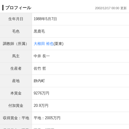
プロフィール
2002/12/17 00:00
生年月日
1988年5月7日
毛色
黒鹿毛
調教師（所属）
大根田 裕也
(栗東)
馬主
中井 長一
生産者
佐竹 哲
産地
静内町
本賞金
9276万円
付加賞金
20.9万円
収得賞金：平地
平地：2005万円