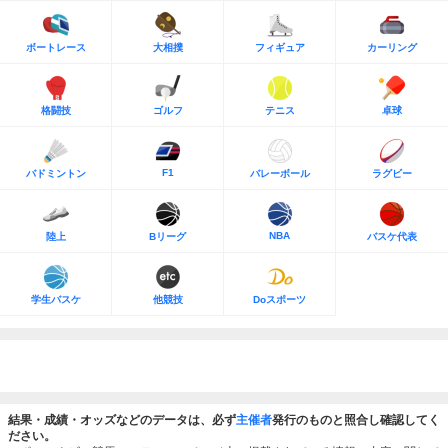
ボートレース
大相撲
フィギュア
カーリング
格闘技
ゴルフ
テニス
卓球
F1
バドミントン
バレーボール
ラグビー
NBA
陸上
Bリーグ
バスケ代表
学生バスケ
他競技
Doスポーツ
結果・成績・オッズなどのデータは、必ず
主催者
発行のものと照合し確認してく
ださい。