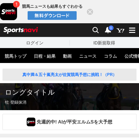
競馬ニュースも結果もすぐわかる
閉じる
スポーツナビ
検索
通知
i
ログイン
ID新規取得
競馬トップ
日程・結果
動画
ニュース
コラム
公式情
真中満＆五十嵐亮太が佐賀競馬予想に挑戦！（PR）
ロングタイトル
牡 登録抹消
先週的中! AIが平安エルムSを大予想