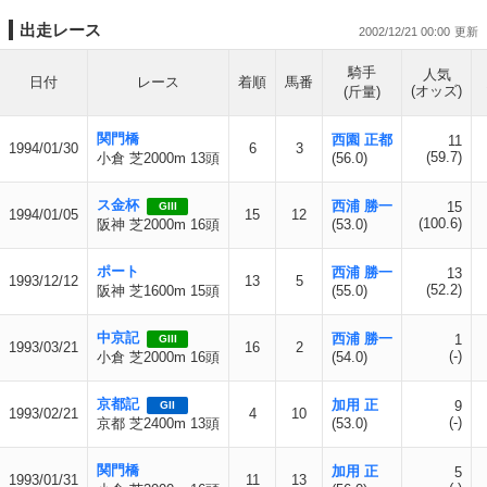
出走レース
2002/12/21 00:00
騎手
人気
日付
レース
着順
馬番
(オッズ)
(斤量)
関門橋
西園 正都
11
1994/01/30
6
3
(59.7)
小倉 芝2000m 13頭
(56.0)
ス金杯
西浦 勝一
15
GIII
1994/01/05
15
12
(100.6)
阪神 芝2000m 16頭
(53.0)
ポート
西浦 勝一
13
1993/12/12
13
5
(52.2)
阪神 芝1600m 15頭
(55.0)
中京記
西浦 勝一
1
GIII
1993/03/21
16
2
(-)
小倉 芝2000m 16頭
(54.0)
京都記
加用 正
9
GII
1993/02/21
4
10
(-)
京都 芝2400m 13頭
(53.0)
関門橋
加用 正
5
1993/01/31
11
13