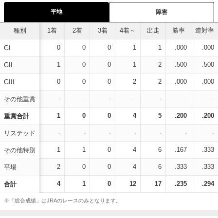
平地
障害
種別
1着
2着
3着
4着～
出走
勝率
連対率
0
0
0
1
1
.000
.000
GI
1
0
0
1
2
.500
.500
GII
0
0
0
2
2
.000
.000
GIII
-
-
-
-
-
-
-
その他重賞
1
0
0
4
5
.200
.200
重賞合計
-
-
-
-
-
-
-
リステッド
1
1
0
4
6
.167
.333
その他特別
2
0
0
4
6
.333
.333
平場
4
1
0
12
17
.235
.294
合計
※「総合成績」はJRAのレースのみとなります。