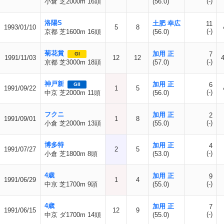
(-)
小倉 芝2000m 16頭
(56.0)
洛陽S
土肥 幸広
11
1993/01/10
5
8
(-)
京都 芝1600m 16頭
(56.0)
菊花賞
加用 正
7
GI
1991/11/03
12
12
(-)
京都 芝3000m 18頭
(57.0)
神戸新
加用 正
6
GII
1991/09/22
1
5
(-)
中京 芝2000m 11頭
(56.0)
フクニ
加用 正
2
1991/09/01
1
8
(-)
小倉 芝2000m 13頭
(55.0)
博多特
加用 正
4
1991/07/27
2
5
(-)
小倉 芝1800m 8頭
(53.0)
4歳
加用 正
9
1991/06/29
1
4
(-)
中京 芝1700m 9頭
(55.0)
4歳
加用 正
7
1991/06/15
12
9
(-)
中京 ダ1700m 14頭
(55.0)