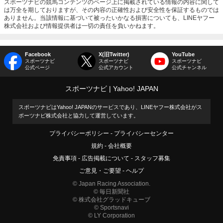
スポーツナビの競馬コンテンツのページ上に掲載されている情報の内容に関して
は万全を期しておりますが、その内容の正確性および安全性を保証するものでは
ありません。当該情報に基づいて被ったいかなる損害についても、LINEヤフー
株式会社および情報提供者は一切の責任を負いかねます。
Facebook
X(旧Twitter)
YouTube
スポーツナビ
スポーツナビ
スポーツナビ
公式ページ
公式アカウント
公式チャンネル
スポーツナビ
Yahoo! JAPAN
スポーツナビはYahoo! JAPANのサービスであり、LINEヤフー株式会社がス
ポーツナビ株式会社と協力して運営しています。
プライバシーポリシー
プライバシーセンター
規約
会社概要
免責事項
広告掲載について
スタッフ募集
ご意見・ご要望
ヘルプ
© Japan Racing Association.
© 毎日新聞社
© 株式会社グラッドキューブ
© Sportsnavi
© LY Corporation