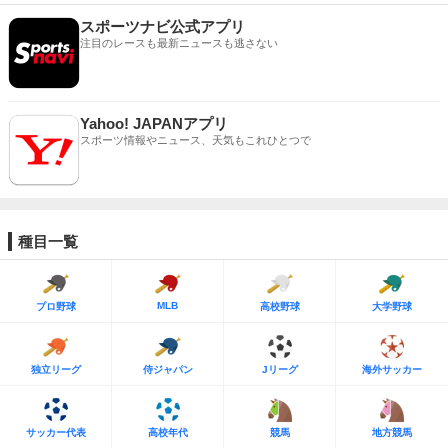
スポーツナビ公式アプリ
注目のレースも最新ニュースも逃さない
Yahoo! JAPANアプリ
スポーツ情報やニュース、天気もこれひとつで
種目一覧
MLB
プロ野球
高校野球
大学野球
独立リーグ
侍ジャパン
Jリーグ
海外サッカー
サッカー代表
高校年代
競馬
地方競馬