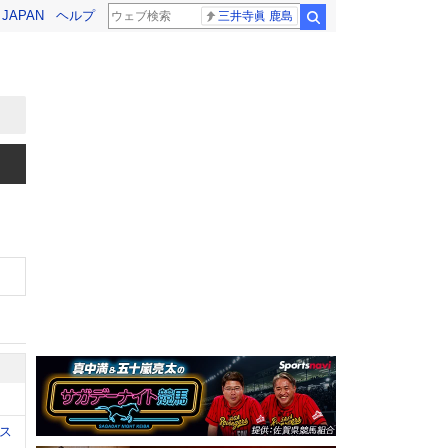
! JAPAN
ヘルプ
三井寺眞 鹿島
検索
ス