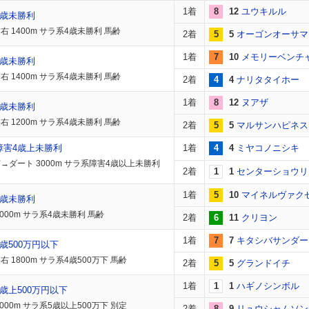
1着
8
12
ユウキルル
4歳未勝利
右 1400m サラ系4歳未勝利 馬齢
2着
5
5
オーゴンオーサマ
1着
7
10
メモリーベンチ
4歳未勝利
右 1400m サラ系4歳未勝利 馬齢
2着
4
4
ナリタタイホー
1着
8
12
ヌアザ
4歳未勝利
右 1200m サラ系4歳未勝利 馬齢
2着
5
5
マルサンハピネス
障害4歳上未勝利
1着
4
4
ミヤコノニシキ
→ダート 3000m サラ系障害4歳以上未勝利
2着
1
1
センターショウリ
1着
5
10
マイネルヴァク
4歳未勝利
2000m サラ系4歳未勝利 馬齢
2着
6
11
クリヨン
1着
7
7
キタシバサンダー
歳500万円以下
 1800m サラ系4歳500万下 馬齢
2着
5
5
グランドイチ
1着
1
1
ハギノシンボル
歳上500万円以下
000m サラ系5歳以上500万下 別定
2着
8
9
リュウシャムソン