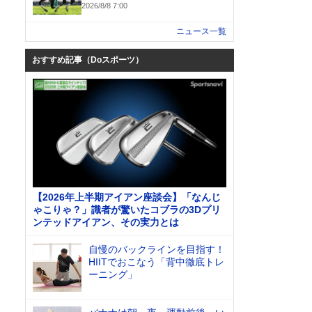
2026/8/8 7:00
ニュース一覧
おすすめ記事（Doスポーツ）
【2026年上半期アイアン座談会】「なんじ
ゃこりゃ？」識者が驚いたコブラの3Dプリ
ンテッドアイアン、その実力とは
自慢のバックラインを目指す！
HIITでおこなう「背中徹底トレ
ーニング」