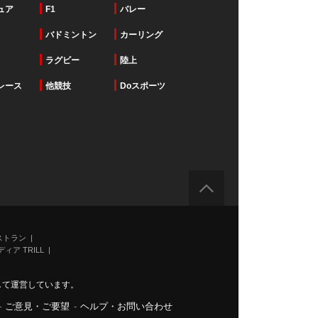
ュア
F1
バレー
バドミントン
カーリング
ラグビー
陸上
レース
他競技
Doスポーツ
ストラン
ィア TRILL
力して運営しています。
-
ご意見・ご要望
-
ヘルプ・お問い合わせ