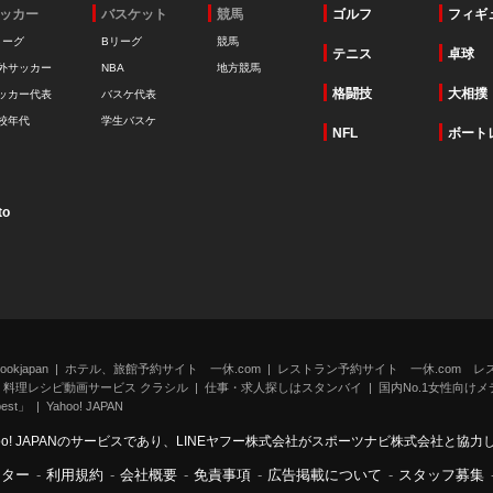
ッカー
バスケット
競馬
ゴルフ
フィギ
リーグ
Bリーグ
競馬
テニス
卓球
外サッカー
NBA
地方競馬
格闘技
大相撲
ッカー代表
バスケ代表
校年代
学生バスケ
NFL
ボート
to
kjapan
ホテル、旅館予約サイト 一休.com
レストラン予約サイト 一休.com レ
料理レシピ動画サービス クラシル
仕事・求人探しはスタンバイ
国内No.1女性向けメデ
st」
Yahoo! JAPAN
oo! JAPANのサービスであり、LINEヤフー株式会社がスポーツナビ株式会社と協
ンター
-
利用規約
-
会社概要
-
免責事項
-
広告掲載について
-
スタッフ募集