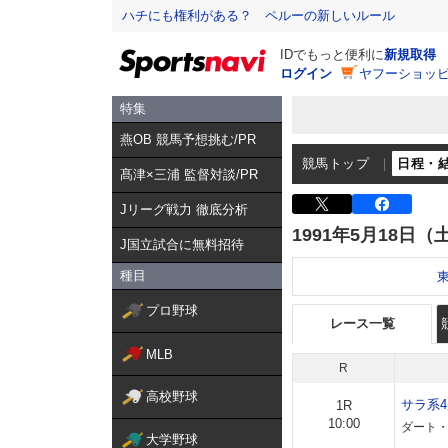
ハチにも権利がある？ ペルーの新しいルール
IDでもっと便利に
新規取得
ログイン
ヤフーショッピ
特集
燕OB 競馬予想挑む/PR
競馬トップ
日程・
髙津×三浦 監督対談/PR
Jリーグ戦力 徹底分析
1991年5月18日（
J国立試合に無料招待
種目
プロ野球
レース一覧
MLB
R
高校野球
サラ系
1R
10:00
ダート・
大学野球