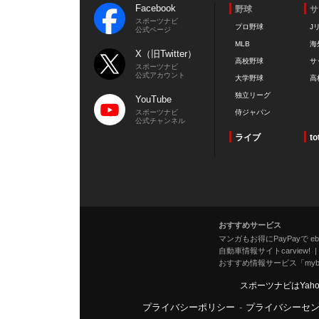
Facebook
野球
サ
スポーツナビ
プロ野球
J
公式ページ
MLB
海
X（旧Twitter）
高校野球
サ
スポーツナビ
公式アカウント
大学野球
高
独立リーグ
YouTube
スポーツナビ
侍ジャパン
公式チャンネル
ライブ
to
おすすめサービス
マンガもお得にPayPayで eboo
自動車情報サイトcarview!
おすすめ情報サービス「mybe
スポーツナビはYah
プライバシーポリシー
-
プライバシーセ