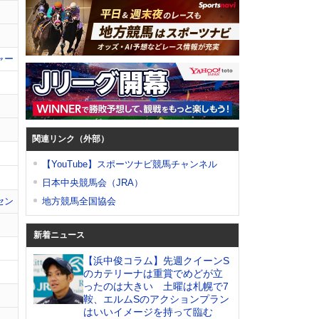
ャー
関連リンク（外部）
【YouTube】スポーツナビ競馬チャンネル
日本中央競馬会（JRA）
セン
地方競馬全国協会
新着ニュース
【浜中俊コラム】先週クイーンS
のカテリーナは重賞でめどが立
ったのは大きい 土曜は札幌で7
鞍、エルムSのアクションプラン
はいいイメージを持って臨む