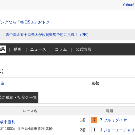
Yahoo
ングなら「毎日5％」おトク
真中満＆五十嵐亮太が佐賀競馬予想に挑戦！（PR）
結果
動画
ニュース
コラム
公式情報
土）
東京
京都
競走成績・払戻金一覧
レース名
着順
1着
7
7
ツルミダイヤ
4歳未勝利
右 1800m サラ系4歳未勝利 馬齢
2着
1
1
ジョーユーチャリ