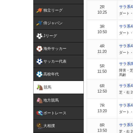
サラ系
2R
独立リーグ
10:25
ダート・
侍ジャパン
サラ系
3R
10:50
ダート・
Jリーグ
サラ系
4R
海外サッカー
11:20
ダート・
サッカー代表
サラ系
5R
障害・芝
11:50
高校年代
馬齢
サラ系
6R
競馬
12:50
芝・右 
地方競馬
サラ系4
7R
13:20
ダート・右
ボートレース
サラ系5
8R
大相撲
13:50
芝・右 2