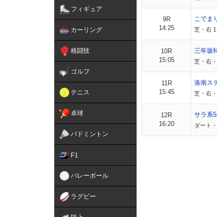
フィギュア
こでま
9R
14:25
カーリング
芝・右 1
格闘技
三年坂
10R
15:05
芝・右・
ゴルフ
洛南ス
11R
15:45
テニス
芝・右・
卓球
サラ系5
12R
16:20
ダート・
バドミントン
F1
バレーボール
ラグビー