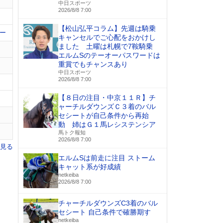
中日スポーツ
2026/8/8 7:00
【松山弘平コラム】先週は騎乗
ー
キャンセルでご心配をおかけし
ました 土曜は札幌で7鞍騎乗
エルムSのテーオーパスワードは
重賞でもチャンスあり
中日スポーツ
2026/8/8 7:00
【８日の注目・中京１１Ｒ】チ
ャーチルダウンズＣ３着のバル
セシートが自己条件から再始
動 姉はＧ１馬レシステンシア
馬トク報知
2026/8/8 7:00
を見る
エルムSは前走に注目 ストーム
キャット系が好成績
netkeiba
2026/8/8 7:00
チャーチルダウンズC3着のバル
セシート 自己条件で確勝期す
netkeiba