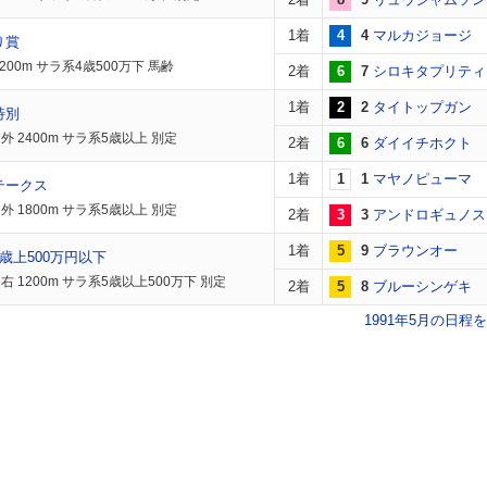
1着
4
4
マルカジョージ
り賞
200m サラ系4歳500万下 馬齢
2着
6
7
シロキタプリティ
1着
2
2
タイトップガン
特別
外 2400m サラ系5歳以上 別定
2着
6
6
ダイイチホクト
1着
1
1
マヤノピューマ
テークス
外 1800m サラ系5歳以上 別定
2着
3
3
アンドロギュノス
1着
5
9
ブラウンオー
歳上500万円以下
右 1200m サラ系5歳以上500万下 別定
2着
5
8
ブルーシンゲキ
1991年5月の日程