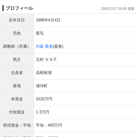
プロフィール
2002/12/17 00:00
生年月日
1988年6月4日
毛色
栗毛
調教師（所属）
内藤 繁春
(栗東)
馬主
北村 キヨ子
生産者
高昭牧場
産地
浦河町
本賞金
1626万円
付加賞金
1.3万円
収得賞金：平地
平地：400万円