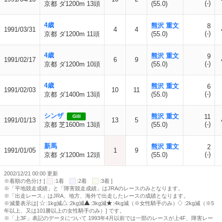
(-)
京都 ダ1200m 13頭
(55.0)
4歳
熊沢 重文
8
1991/03/31
4
4
(-)
京都 ダ1200m 11頭
(55.0)
4歳
熊沢 重文
9
1991/02/17
6
9
(-)
京都 ダ1200m 10頭
(55.0)
4歳
熊沢 重文
6
1991/02/03
10
11
(-)
京都 ダ1400m 13頭
(55.0)
シンザ
熊沢 重文
11
GIII
1991/01/13
13
5
(-)
京都 芝1600m 13頭
(55.0)
新馬
熊沢 重文
2
1991/01/05
1
9
(-)
京都 ダ1200m 12頭
(55.0)
2002/12/21 00:00 更新
※着順の色分け [
:1着
:2着
:3着 ]
※「平地競走成績」と「障害競走成績」はJRAのレースのみとなります。
※「出走レース」はJRA、地方、海外で出走したレースの成績となります。
※減量表示は[
:1kg減
:2kg減
:3kg減
:4kg減（※女性騎手のみ）
:2kg減（※5
年以上、又は101勝以上の女性騎手のみ）] です。
※「上3F」表記のデータについて 1993年4月以前では一部のレースが上4F、障害レー