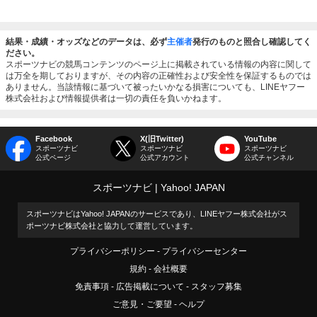
結果・成績・オッズなどのデータは、必ず
主催者
発行のものと照合し確認してく
ださい。
スポーツナビの競馬コンテンツのページ上に掲載されている情報の内容に関して
は万全を期しておりますが、その内容の正確性および安全性を保証するものでは
ありません。当該情報に基づいて被ったいかなる損害についても、LINEヤフー
株式会社および情報提供者は一切の責任を負いかねます。
Facebook
X(旧Twitter)
YouTube
スポーツナビ
スポーツナビ
スポーツナビ
公式ページ
公式アカウント
公式チャンネル
スポーツナビ
Yahoo! JAPAN
スポーツナビはYahoo! JAPANのサービスであり、LINEヤフー株式会社がス
ポーツナビ株式会社と協力して運営しています。
プライバシーポリシー
プライバシーセンター
規約
会社概要
免責事項
広告掲載について
スタッフ募集
ご意見・ご要望
ヘルプ