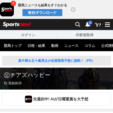
競馬ニュースも結果もすぐわかる
閉じる
スポーツナビ
検索
通知
i
ログイン
ID新規取得
競馬トップ
日程・結果
動画
ニュース
コラム
公式情
真中満＆五十嵐亮太が佐賀競馬予想に挑戦！（PR）
チアズハッピー
牡 登録抹消
先週的中! AIが日曜重賞を大予想