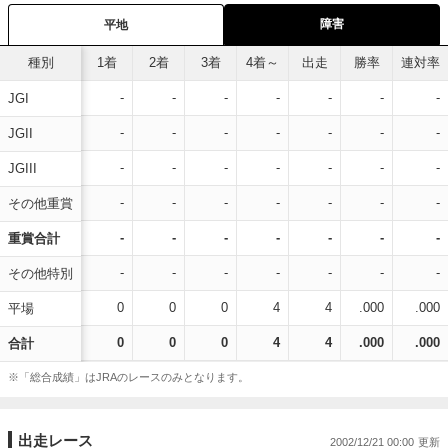
障害
平地
種別
1着
2着
3着
4着～
出走
勝率
連対率
-
-
-
-
-
-
-
JGI
-
-
-
-
-
-
-
JGII
-
-
-
-
-
-
-
JGIII
-
-
-
-
-
-
-
その他重賞
-
-
-
-
-
-
-
重賞合計
-
-
-
-
-
-
-
その他特別
0
0
0
4
4
.000
.000
平場
0
0
0
4
4
.000
.000
合計
※「総合成績」はJRAのレースのみとなります。
出走レース
2002/12/21 00:00