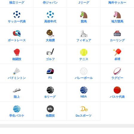
独立リーグ
侍ジャパン
Jリーグ
海外サッカー
サッカー代表
高校年代
競馬
地方競馬
ボートレース
大相撲
フィギュア
カーリング
格闘技
ゴルフ
テニス
卓球
F1
バドミントン
バレーボール
ラグビー
NBA
陸上
Bリーグ
バスケ代表
学生バスケ
他競技
Doスポーツ