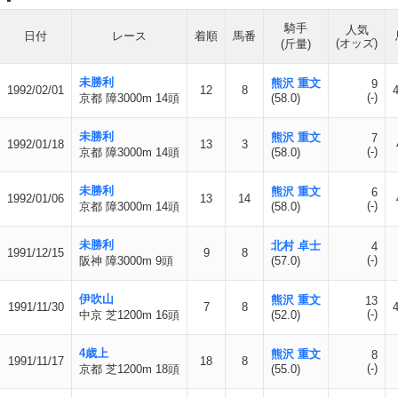
騎手
人気
日付
レース
着順
馬番
(オッズ)
(斤量)
未勝利
熊沢 重文
9
1992/02/01
12
8
(-)
京都 障3000m 14頭
(58.0)
未勝利
熊沢 重文
7
1992/01/18
13
3
(-)
京都 障3000m 14頭
(58.0)
未勝利
熊沢 重文
6
1992/01/06
13
14
(-)
京都 障3000m 14頭
(58.0)
未勝利
北村 卓士
4
1991/12/15
9
8
(-)
阪神 障3000m 9頭
(57.0)
伊吹山
熊沢 重文
13
1991/11/30
7
8
(-)
中京 芝1200m 16頭
(52.0)
4歳上
熊沢 重文
8
1991/11/17
18
8
(-)
京都 芝1200m 18頭
(55.0)