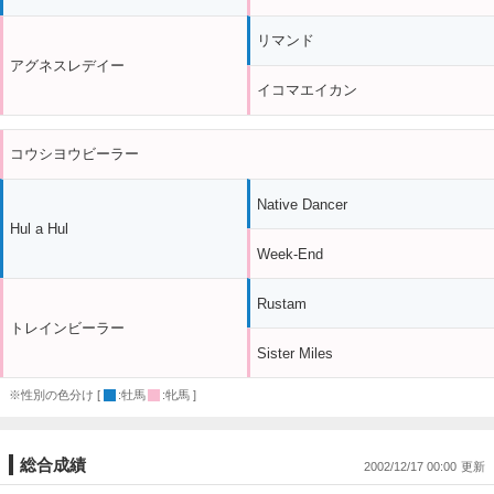
リマンド
アグネスレデイー
イコマエイカン
コウシヨウビーラー
Native Dancer
Hul a Hul
Week-End
Rustam
トレインビーラー
Sister Miles
※性別の色分け [
:牡馬
:牝馬 ]
総合成績
2002/12/17 00:00