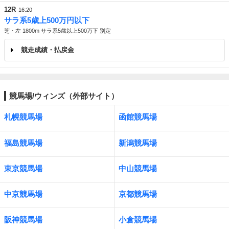
12R
16:20
サラ系5歳上500万円以下
芝・左 1800m サラ系5歳以上500万下 別定
競走成績・払戻金
競馬場/ウィンズ（外部サイト）
札幌競馬場
函館競馬場
福島競馬場
新潟競馬場
東京競馬場
中山競馬場
中京競馬場
京都競馬場
阪神競馬場
小倉競馬場