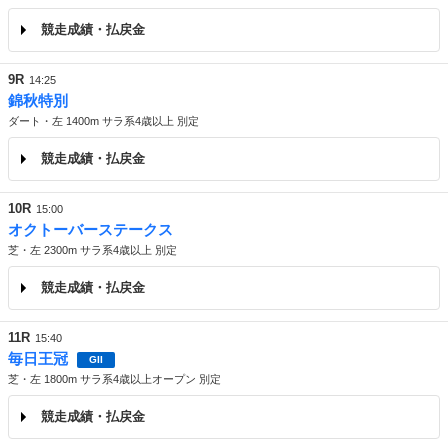
競走成績・払戻金
9R
14:25
錦秋特別
ダート・左 1400m サラ系4歳以上 別定
競走成績・払戻金
10R
15:00
オクトーバーステークス
芝・左 2300m サラ系4歳以上 別定
競走成績・払戻金
11R
15:40
毎日王冠
GII
芝・左 1800m サラ系4歳以上オープン 別定
競走成績・払戻金