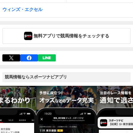
ウィンズ・エクセル
無料アプリで競馬情報をチェックする
競馬情報ならスポーツナビアプリ