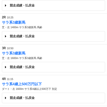
競走成績・払戻金
2R
10:25
サラ系3歳新馬
芝・左 1400m サラ系3歳新馬 馬齢
競走成績・払戻金
3R
10:50
サラ系3歳新馬
芝・左 1600m サラ系3歳新馬 馬齢
競走成績・払戻金
4R
11:15
サラ系4歳上500万円以下
ダート・左 1600m サラ系4歳以上500万下 別定
競走成績・払戻金