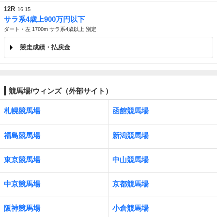
12R
16:15
サラ系4歳上900万円以下
ダート・左 1700m サラ系4歳以上 別定
競走成績・払戻金
競馬場/ウィンズ（外部サイト）
札幌競馬場
函館競馬場
福島競馬場
新潟競馬場
東京競馬場
中山競馬場
中京競馬場
京都競馬場
阪神競馬場
小倉競馬場