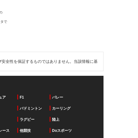
の
ータで
び安全性を保証するものではありません。当該情報に基
ュア
F1
バレー
バドミントン
カーリング
ラグビー
陸上
レース
他競技
Doスポーツ