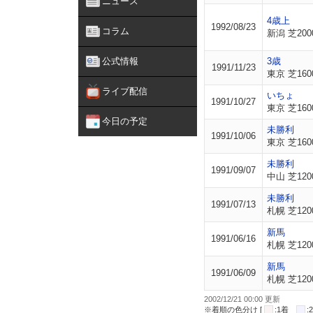
ニュース
4歳上
1992/08/23
コラム
新潟 芝200
公式情報
3歳
1991/11/23
東京 芝160
ライブ配信
いちょ
1991/10/27
東京 芝160
今日の予定
未勝利
1991/10/06
東京 芝160
未勝利
1991/09/07
中山 芝120
未勝利
1991/07/13
札幌 芝120
新馬
1991/06/16
札幌 芝120
新馬
1991/06/09
札幌 芝120
2002/12/21 00:00 更新
※着順の色分け [
:1着