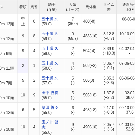
騎手
人気
タイム
通過順
ス
着順
馬番
馬体重
(斤量)
(オッズ)
差
上3F
中
五十嵐 久
7
08-06-
8
480(-8)
(36.0)
-
0m 13頭
止
(59.0)
五十嵐 久
9
3:12.8
10-10-09
9
8
488(-16)
(69.7)
(+8.7)
-
0m 12頭
(59.0)
五十嵐 久
2
3:39.9
04-02-04
9
4
504(-4)
(-)
(+10.3)
-
0m 9頭
(58.0)
五十嵐 久
4
3:06.7
07-06-03
2
1
508(+2)
(-)
(+0.1)
-
0m 11頭
(58.0)
五十嵐 久
5
3:05.3
06-06-06
5
2
506(0)
(-)
(+3.6)
-
0m 7頭
(57.0)
田中 勝春
5
1:37.8
02-02
10
9
506(+8)
(-)
(+2.2)
38.0
0m 10頭
(55.0)
柴田 善臣
6
2:17.0
09-10-09
6
5
498(+8)
(-)
(+0.3)
37.6
0m 12頭
(55.0)
玉ノ井 健
9
2:05.7
04-03-06
10
4
490(-10)
志
(-)
(+3.6)
52.9
0m 10頭
(55.0)