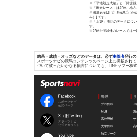
※「平地競走成績」と「障害競
※「出走レース」はJRA、地
※減量表示は[
:1kg減
:2k
み）] です。
※「上3F」表記のデータについ
す。
※JRA主催以外のレースでは
結果・成績・オッズなどのデータは、必ず
主催者
発行の
スポーツナビの競馬コンテンツのページ上に掲載されて
づいて被ったいかなる損害についても、LINEヤフー株
Facebook
野球
サ
スポーツナビ
プロ野球
J
公式ページ
MLB
海
X（旧Twitter）
高校野球
サ
スポーツナビ
公式アカウント
大学野球
高
独立リーグ
YouTube