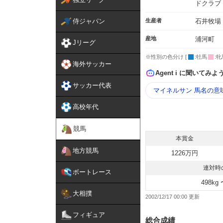
ドクラブ
侍ジャパン
生産者
石井牧場
産地
浦河町
Jリーグ
※性別の色分け [
:牡馬
:牝
海外サッカー
Agent i に聞いてみよ
サッカー代表
マイネルサン 馬名の意
高校年代
競馬
本賞金
地方競馬
1226万円
連対時
ボートレース
498kg 
大相撲
2002/12/17 00:00
フィギュア
総合成績