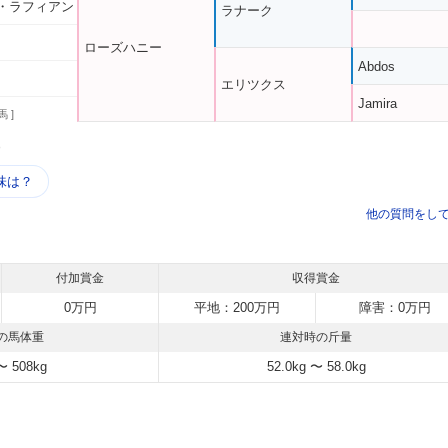
・ラフィアン
ラナーク
ローズハニー
Abdos
エリツクス
Jamira
馬 ]
う
味は？
他の質問をし
付加賞金
収得賞金
0万円
平地：200万円
障害：0万円
の馬体重
連対時の斤量
〜 508kg
52.0kg 〜 58.0kg