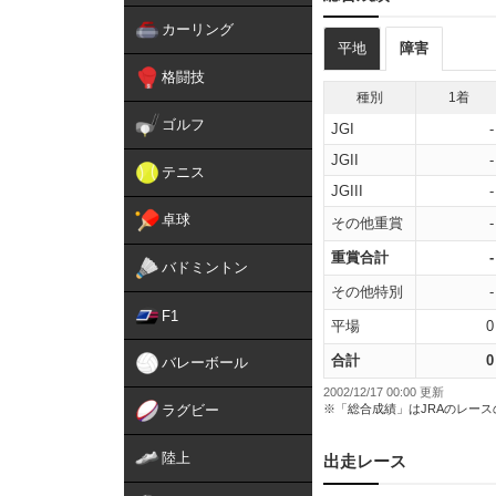
カーリング
平地
障害
格闘技
種別
1着
ゴルフ
JGI
-
JGII
-
テニス
JGIII
-
卓球
その他重賞
-
重賞合計
-
バドミントン
その他特別
-
F1
平場
0
合計
0
バレーボール
2002/12/17 00:00 更新
ラグビー
※「総合成績」はJRAのレー
陸上
出走レース