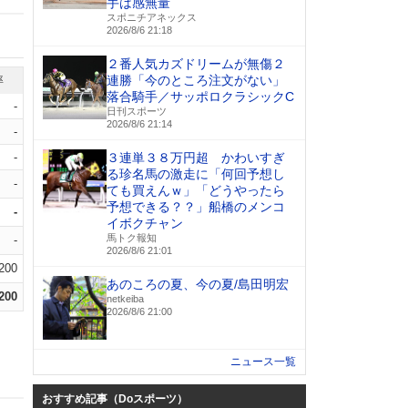
手は感無量
スポニチアネックス
2026/8/6 21:18
２番人気カズドリームが無傷２
連勝「今のところ注文がない」
率
落合騎手／サッポロクラシックC
-
日刊スポーツ
2026/8/6 21:14
-
-
３連単３８万円超 かわいすぎ
る珍名馬の激走に「何回予想し
-
ても買えんｗ」「どうやったら
予想できる？？」船橋のメンコ
-
イボクチャン
馬トク報知
-
2026/8/6 21:01
.200
あのころの夏、今の夏/島田明宏
.200
netkeiba
2026/8/6 21:00
ニュース一覧
おすすめ記事（Doスポーツ）