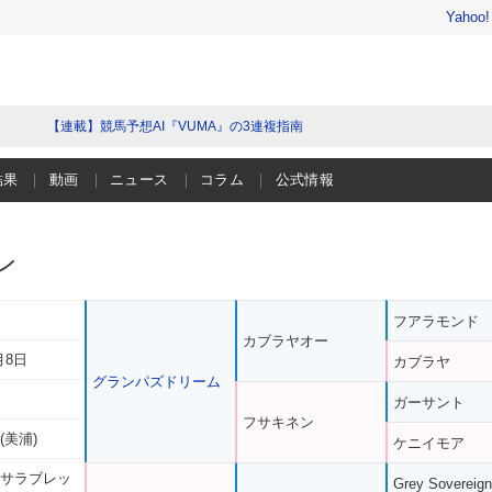
Yahoo
【連載】競馬予想AI『VUMA』の3連複指南
結果
動画
ニュース
コラム
公式情報
ン
フアラモンド
カブラヤオー
月8日
カブラヤ
グランパズドリーム
ガーサント
フサキネン
(美浦)
ケニイモア
 サラブレッ
Grey Sovereign