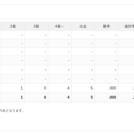
2着
3着
4着～
出走
勝率
連対
-
-
-
-
-
-
-
-
-
-
-
-
-
-
-
-
-
-
-
-
-
-
-
-
-
-
-
-
-
-
1
0
4
5
.000
1
0
4
5
.000
スのみとなります。