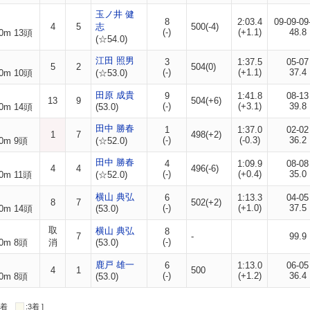
玉ノ井 健
8
2:03.4
09-09-09
4
5
志
500(-4)
(-)
(+1.1)
48.8
0m 13頭
(☆54.0)
江田 照男
3
1:37.5
05-07
5
2
504(0)
(-)
(+1.1)
37.4
0m 10頭
(☆53.0)
田原 成貴
9
1:41.8
08-13
13
9
504(+6)
(-)
(+3.1)
39.8
0m 14頭
(53.0)
田中 勝春
1
1:37.0
02-02
1
7
498(+2)
(-)
(-0.3)
36.2
0m 9頭
(☆52.0)
田中 勝春
4
1:09.9
08-08
4
4
496(-6)
(-)
(+0.4)
35.0
0m 11頭
(☆52.0)
横山 典弘
6
1:13.3
04-05
8
7
502(+2)
(-)
(+1.0)
37.5
0m 14頭
(53.0)
取
横山 典弘
8
7
-
99.9
(-)
0m 8頭
消
(53.0)
鹿戸 雄一
6
1:13.0
06-05
4
1
500
(-)
(+1.2)
36.4
0m 8頭
(53.0)
:2着
:3着 ]