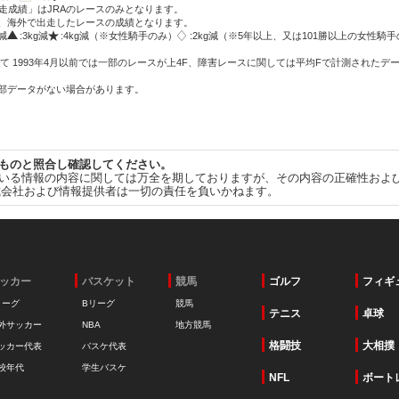
走成績」はJRAのレースのみとなります。
方、海外で出走したレースの成績となります。
g減
:3kg減
:4kg減（※女性騎手のみ）
:2kg減（※5年以上、又は101勝以上の女性騎手
て 1993年4月以前では一部のレースが上4F、障害レースに関しては平均Fで計測されたデ
一部データがない場合があります。
ものと照合し確認してください。
いる情報の内容に関しては万全を期しておりますが、その内容の正確性およ
式会社および情報提供者は一切の責任を負いかねます。
ッカー
バスケット
競馬
ゴルフ
フィギ
リーグ
Bリーグ
競馬
テニス
卓球
外サッカー
NBA
地方競馬
格闘技
大相撲
ッカー代表
バスケ代表
校年代
学生バスケ
NFL
ボート