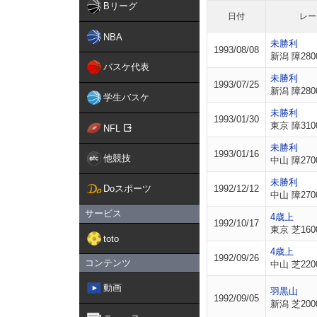
Bリーグ
日付
レー
NBA
未勝利
1993/08/08
新潟 障280
バスケ代表
未勝利
1993/07/25
新潟 障280
学生バスケ
未勝利
1993/01/30
東京 障310
NFL
未勝利
1993/01/16
他競技
中山 障270
未勝利
Doスポーツ
1992/12/12
中山 障270
サービス
4歳上
1992/10/17
東京 芝160
toto
4歳上
1992/09/26
コンテンツ
中山 芝220
動画
羽黒山
1992/09/05
新潟 芝200