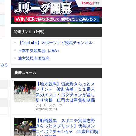
関連リンク（外部）
【YouTube】スポーツナビ競馬チャンネル
日本中央競馬会（JRA）
地方競馬全国協会
てみる
新着ニュース
【地方競馬】習志野きらっとス
プリント 波乱決着！１１番人
気のメンコイボクチャンが差し
切り快勝 庄司大は重賞初制覇
デイリースポーツ
2026/8/6 21:41
【船橋競馬 スポニチ賞習志野
きらっとスプリント】伏兵メン
コイボクチャンがV 41歳庄司騎