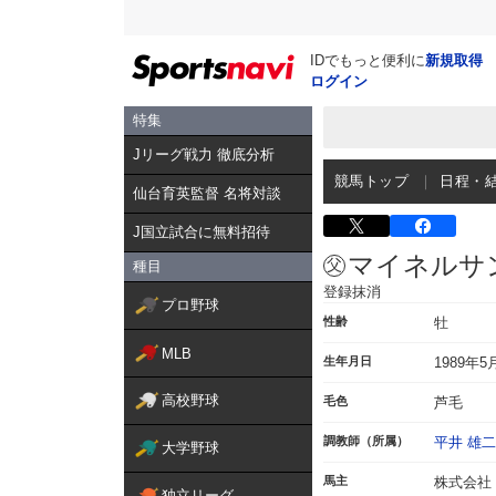
IDでもっと便利に
新規取得
ログイン
特集
Jリーグ戦力 徹底分析
競馬トップ
日程・
仙台育英監督 名将対談
J国立試合に無料招待
マイネルサ
種目
登録抹消
プロ野球
性齢
牡
MLB
生年月日
1989年5
高校野球
毛色
芦毛
調教師（所属）
平井 雄二
大学野球
馬主
株式会社
独立リーグ