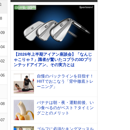
位
08
-09
-04
【2026年上半期アイアン座談会】「なんじ
ゃこりゃ？」識者が驚いたコブラの3Dプリ
-02
ンテッドアイアン、その実力とは
-06
自慢のバックラインを目指す！
HIITでおこなう「背中徹底トレ
ーニング」
バナナは朝・夜・運動前後、い
-08
つ食べるのがベスト？タイミン
グごとのメリット
-07
ゴルフに必須なキングマッスル