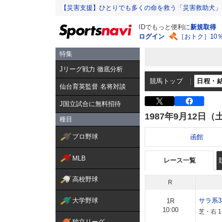
【災害支援】ひとりでも多くの命を救う「災害救助犬」
IDでもっと便利に
新規取得
ログイン
［おトク］10
特集
Jリーグ戦力 徹底分析
競馬トップ
日程・
仙台育英監督 名将対談
J国立試合に無料招待
1987年9月12日（
種目
プロ野球
函館
MLB
レース一覧
高校野球
R
大学野球
サラ系
1R
10:00
芝・右 1
独立リーグ