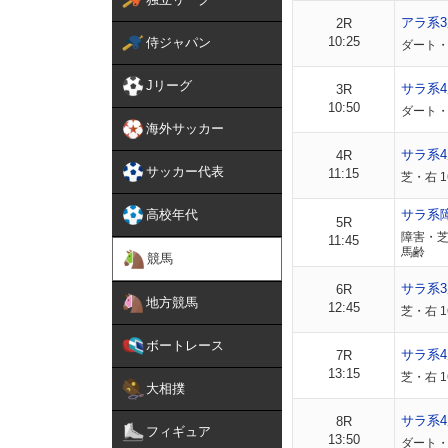
アラ系
2R
10:25
侍ジャパン
ダート・
Jリーグ
サラ系
3R
10:50
ダート・
海外サッカー
サラ系
4R
サッカー代表
11:15
芝・右 
高校年代
サラ系
5R
障害・芝
11:45
馬齢
競馬
サラ系
6R
地方競馬
12:45
芝・右 1
ボートレース
サラ系
7R
13:15
芝・右 
大相撲
サラ系4
8R
フィギュア
13:50
ダート・