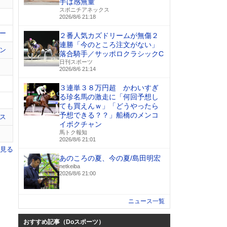
手は感無量
スポニチアネックス
2026/8/6 21:18
ー
２番人気カズドリームが無傷２
連勝「今のところ注文がない」
ン
落合騎手／サッポロクラシックC
日刊スポーツ
2026/8/6 21:14
３連単３８万円超 かわいすぎ
る珍名馬の激走に「何回予想し
ても買えんｗ」「どうやったら
予想できる？？」船橋のメンコ
ス
イボクチャン
馬トク報知
2026/8/6 21:01
を見る
あのころの夏、今の夏/島田明宏
netkeiba
2026/8/6 21:00
ニュース一覧
おすすめ記事（Doスポーツ）