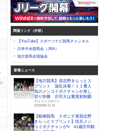
関連リンク（外部）
【YouTube】スポーツナビ競馬チャンネル
日本中央競馬会（JRA）
地方競馬全国協会
新着ニュース
ト
【地方競馬】習志野きらっとス
ン
プリント 波乱決着！１１番人
気のメンコイボクチャンが差し
切り快勝 庄司大は重賞初制覇
デイリースポーツ
2026/8/6 21:41
【船橋競馬 スポニチ賞習志野
きらっとスプリント】伏兵メン
コイボクチャンがV 41歳庄司騎