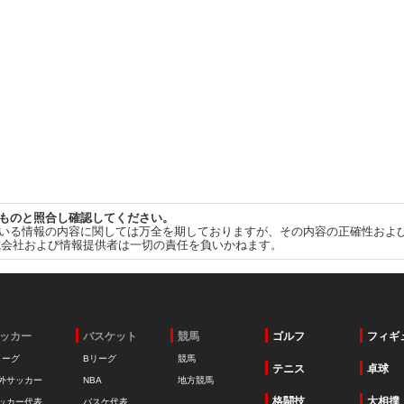
ものと照合し確認してください。
いる情報の内容に関しては万全を期しておりますが、その内容の正確性およ
式会社および情報提供者は一切の責任を負いかねます。
ッカー
バスケット
競馬
ゴルフ
フィギ
リーグ
Bリーグ
競馬
テニス
卓球
外サッカー
NBA
地方競馬
格闘技
大相撲
ッカー代表
バスケ代表