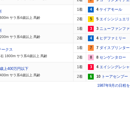
1着
4
4
ケイアモール
別
600m サラ系4歳以上 馬齢
2着
5
5
エイシンジュエリ
1着
3
3
ニューファンファ
別
200m サラ系4歳以上 馬齢
2着
4
4
ヒデファミリー
1着
7
7
ダイスプリンター
テークス
右 1800m サラ系4歳以上 馬齢
2着
8
8
センゲンタロー
1着
3
4
エイシングレシャ
歳上400万円以下
400m サラ系4歳以上 馬齢
2着
6
10
トーアセンプー
1987年9月の日程