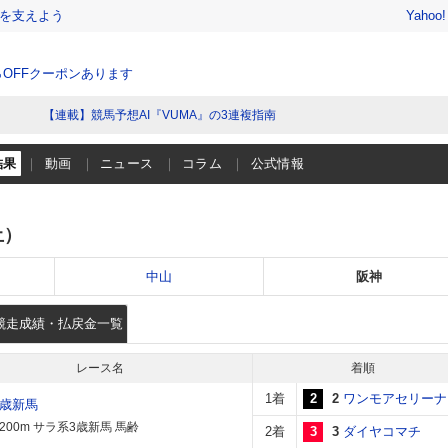
を支えよう
Yahoo
％OFFクーポンあります
【連載】競馬予想AI『VUMA』の3連複指南
結果
動画
ニュース
コラム
公式情報
土）
中山
阪神
競走成績・払戻金一覧
レース名
着順
1着
2
2
ワンモアセリーナ
3歳新馬
200m サラ系3歳新馬 馬齢
2着
3
3
ダイヤコマチ