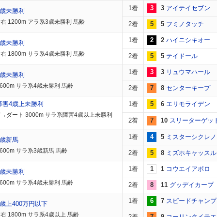
1着
3
3
アイテイセブン
3歳未勝利
右 1200m アラ系3歳未勝利 馬齢
2着
5
5
フミノタッチ
1着
2
2
ハイニシキオー
4歳未勝利
右 1800m サラ系4歳未勝利 馬齢
2着
5
5
テイドール
1着
3
3
リュウマハール
4歳未勝利
1600m サラ系4歳未勝利 馬齢
2着
7
8
センターキープ
障害4歳上未勝利
1着
5
6
エリモライデン
→ダート 3000m サラ系障害4歳以上未勝利
2着
7
10
スリーターゲッ
1着
4
5
ミスターシクレノ
3歳新馬
600m サラ系3歳新馬 馬齢
2着
5
8
ミズホキャッスル
1着
1
1
コウエイアポロ
4歳未勝利
1600m サラ系4歳未勝利 馬齢
2着
8
11
グッデイカープ
1着
6
7
スピードチャンプ
歳上400万円以下
右 1800m サラ系4歳以上 馬齢
2着
7
9
コーリンタイテエ