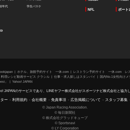
校年代
学生バスケ
NFL
ボート
to
kjapan
ホテル、旅館予約サイト 一休.com
レストラン予約サイト 一休.com レ
料理レシピ動画サービス クラシル
仕事・求人探しはスタンバイ
国内No.1女性向けメデ
st」
Yahoo! JAPAN
oo! JAPANのサービスであり、LINEヤフー株式会社がスポーツナビ株式会社と協
ンター
-
利用規約
-
会社概要
-
免責事項
-
広告掲載について
-
スタッフ募集
© Japan Racing Association.
© 毎日新聞社
© 株式会社グラッドキューブ
© Sportsnavi
© LY Corporation