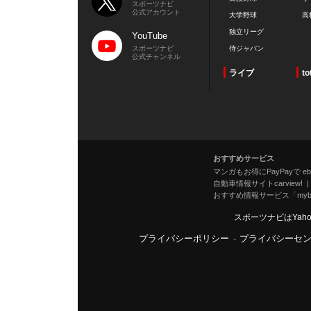
スポーツナビ
公式アカウント
大学野球
高
独立リーグ
YouTube
スポーツナビ
侍ジャパン
公式チャンネル
ライブ
to
おすすめサービス
マンガもお得にPayPayで eboo
自動車情報サイトcarview!
おすすめ情報サービス「mybe
スポーツナビはYah
プライバシーポリシー
-
プライバシーセ