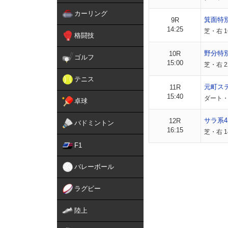
カーリング
箕面特
9R
14:25
芝・右 1
格闘技
野分特
10R
ゴルフ
15:00
芝・右 2
テニス
元町ス
11R
15:40
ダート・
卓球
サラ系4
12R
バドミントン
16:15
芝・右 1
F1
バレーボール
ラグビー
陸上