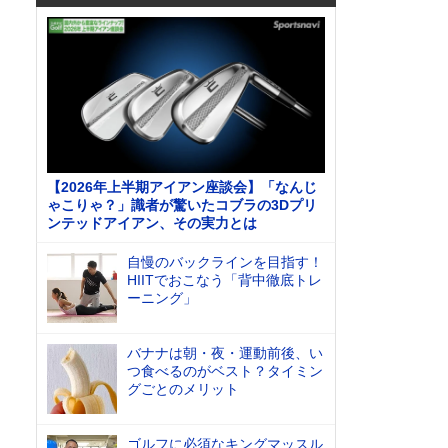
【2026年上半期アイアン座談会】「なんじ
ゃこりゃ？」識者が驚いたコブラの3Dプリ
ンテッドアイアン、その実力とは
自慢のバックラインを目指す！
HIITでおこなう「背中徹底トレ
ーニング」
バナナは朝・夜・運動前後、い
つ食べるのがベスト？タイミン
グごとのメリット
ゴルフに必須なキングマッスル