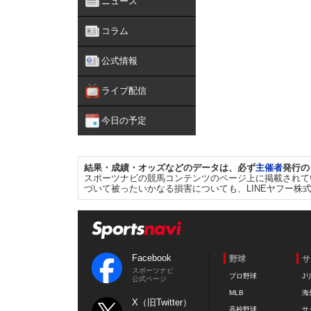
ニュース
コラム
公式情報
ライブ配信
今日の予定
結果・成績・オッズなどのデータは、必ず
主催者
発行の
スポーツナビの競馬コンテンツのページ上に掲載されて
づいて被ったいかなる損害についても、LINEヤフー株
Facebook
野球
サ
スポーツナビ
プロ野球
J
公式ページ
MLB
海
X（旧Twitter）
高校野球
サ