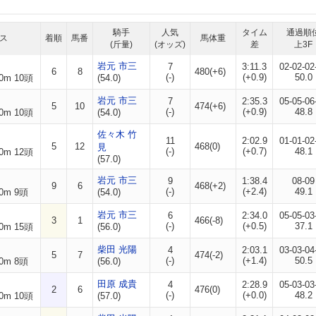
騎手
人気
タイム
通過順
ス
着順
馬番
馬体重
(斤量)
(オッズ)
差
上3F
岩元 市三
7
3:11.3
02-02-02
6
8
480(+6)
(-)
(+0.9)
50.0
0m 10頭
(54.0)
岩元 市三
7
2:35.3
05-05-06
5
10
474(+6)
(-)
(+0.9)
48.8
0m 10頭
(54.0)
佐々木 竹
11
2:02.9
01-01-02
5
12
468(0)
見
(-)
(+0.7)
48.1
0m 12頭
(57.0)
岩元 市三
9
1:38.4
08-09
9
6
468(+2)
(-)
(+2.4)
49.1
0m 9頭
(54.0)
岩元 市三
6
2:34.0
05-05-03
3
1
466(-8)
(-)
(+0.5)
37.1
0m 15頭
(56.0)
柴田 光陽
4
2:03.1
03-03-04
5
7
474(-2)
(-)
(+1.4)
50.5
0m 8頭
(56.0)
田原 成貴
4
2:28.9
05-03-03
2
6
476(0)
(-)
(+0.0)
48.2
0m 10頭
(57.0)