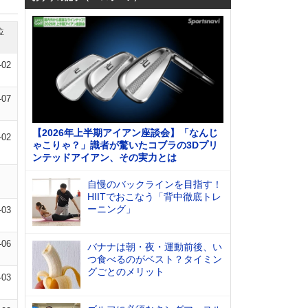
位
-02
-07
【2026年上半期アイアン座談会】「なんじ
-02
ゃこりゃ？」識者が驚いたコブラの3Dプリ
ンテッドアイアン、その実力とは
自慢のバックラインを目指す！
HIITでおこなう「背中徹底トレ
ーニング」
-03
-06
バナナは朝・夜・運動前後、い
つ食べるのがベスト？タイミン
グごとのメリット
-03