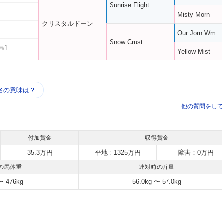
Sunrise Flight
Misty Morn
クリスタルドーン
Our Jorn Wm.
Snow Crust
馬 ]
Yellow Mist
う
名の意味は？
他の質問をし
付加賞金
収得賞金
35.3万円
平地：1325万円
障害：0万円
の馬体重
連対時の斤量
〜 476kg
56.0kg 〜 57.0kg