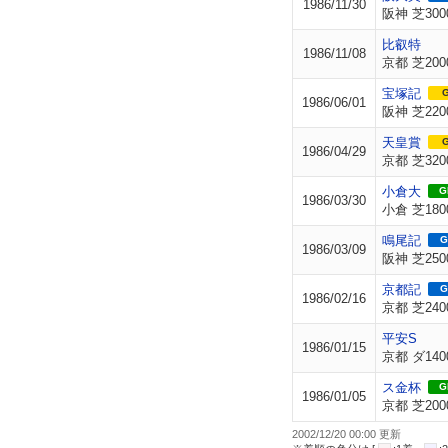
1986/11/30
阪神 芝300
比叡特
1986/11/08
京都 芝200
宝塚記
G
1986/06/01
阪神 芝220
天皇賞
G
1986/04/29
京都 芝320
小倉大
GI
1986/03/30
小倉 芝180
鳴尾記
G
1986/03/09
阪神 芝250
京都記
G
1986/02/16
京都 芝240
平安S
1986/01/15
京都 ダ140
ス金杯
GI
1986/01/05
京都 芝200
2002/12/20 00:00 更新