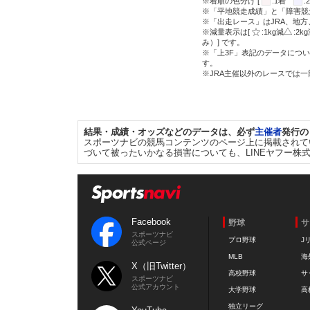
※着順の色分け [
:1着
※「平地競走成績」と「障害競
※「出走レース」はJRA、地
※減量表示は[
:1kg減
:2k
み）] です。
※「上3F」表記のデータについ
す。
※JRA主催以外のレースでは
結果・成績・オッズなどのデータは、必ず
主催者
発行の
スポーツナビの競馬コンテンツのページ上に掲載されて
づいて被ったいかなる損害についても、LINEヤフー株
Facebook
野球
サ
スポーツナビ
プロ野球
J
公式ページ
MLB
海
X（旧Twitter）
高校野球
サ
スポーツナビ
公式アカウント
大学野球
高
独立リーグ