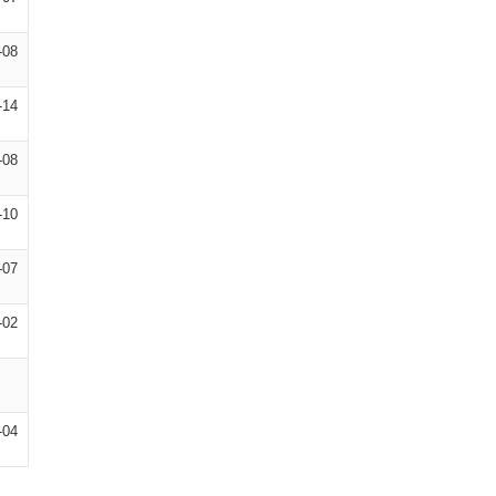
-08
-14
-08
-10
-07
-02
-04