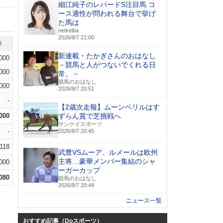
細江純子のレパードS注目馬 コ
ース適性が問われる舞台で挙げ
た馬は
netkeiba
2026/8/7 21:00
率
新連載・たかぎさんのおはなし
.000
－競馬と人がつないでくれる日
.000
常。－
競馬のおはなし
.000
2026/8/7 20:51
-
【2歳次走報】ムーンベリルはす
.000
ずらん賞で芝挑戦へ
サンケイスポーツ
-
2026/8/7 20:45
.118
武豊VSムーア、ルメールは欧州
主将…豪華メンバー集結のシャ
.000
ーガーカップ
.080
競馬のおはなし
2026/8/7 20:44
ニュース一覧
おすすめ記事（Doスポーツ）