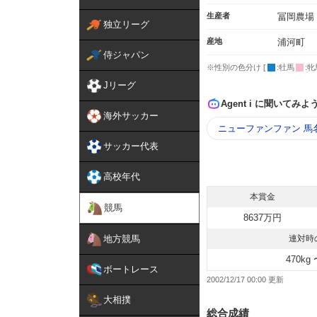
生産者
冨岡農場
独立リーグ
産地
浦河町
侍ジャパン
※性別の色分け [
:牡馬
:牝
Jリーグ
Agent i に聞いてみよ
海外サッカー
ニューファンファン 馬
サッカー代表
高校年代
本賞金
競馬
8637万円
地方競馬
連対時
470kg 
ボートレース
2002/12/17 00:00
大相撲
総合成績