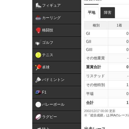
フィギュア
平地
障害
カーリング
種別
1着
格闘技
GI
0
GII
0
ゴルフ
GIII
0
テニス
その他重賞
-
重賞合計
0
卓球
リステッド
-
バドミントン
その他特別
1
F1
平場
0
合計
1
バレーボール
2002/12/17 00:00 更新
※「総合成績」はJRAのレー
ラグビー
出走レース