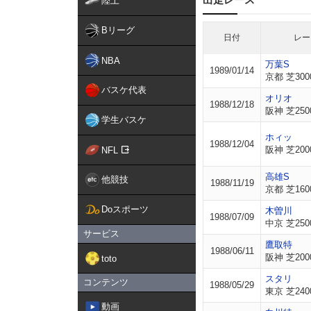
陸上
Bリーグ
日付
レー
NBA
万葉S
1989/01/14
京都 芝300
バスケ代表
オリオ
1988/12/18
阪神 芝250
学生バスケ
ホィッ
1988/12/04
阪神 芝200
NFL
高雄S
他競技
1988/11/19
京都 芝160
Doスポーツ
木曽川
1988/07/09
中京 芝250
サービス
鷹取特
1988/06/11
阪神 芝200
toto
スタリ
コンテンツ
1988/05/29
東京 芝240
動画