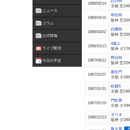
白川特
1988/05/14
京都 芝240
ニュース
明石特
1988/04/16
阪神 芝250
コラム
白鷺特
1988/04/02
阪神 芝250
公式情報
4歳上
1988/03/13
ライブ配信
阪神 ダ170
野分特
1987/09/12
今日の予定
阪神 芝220
羅生門
1987/02/07
京都 ダ180
松籟S
1987/01/31
京都 芝240
門松賞
1987/01/10
京都 ダ180
オリオ
1986/12/13
阪神 ダ180
阪大賞
G