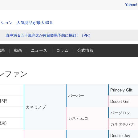
Yahoo
ション 人気商品が最大40％
真中満＆五十嵐亮太が佐賀競馬予想に挑戦！（PR）
結果
動画
ニュース
コラム
公式情報
ンファン
Princely Gift
バーバー
月3日
Desert Girl
カネミノブ
パーソロン
カネヒムロ
栗東)
カネタチバナ
Double Jay