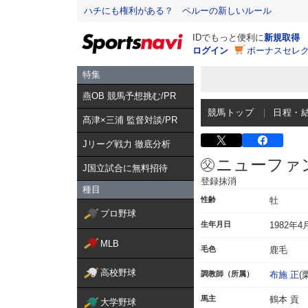
ハチにも権利がある？ ペルーの新しいルール
IDでもっと便利に
新規取得
ログイン
ボーナスセレク
特集
燕OB 競馬予想挑む/PR
競馬トップ
日程・
髙津×三浦 監督対談/PR
Jリーグ戦力 徹底分析
ニューファ
J国立試合に無料招待
登録抹消
種目
性齢
牡
プロ野球
生年月日
1982年4
MLB
毛色
鹿毛
高校野球
調教師（所属）
布施 正
(
馬主
鶴本 貢
大学野球