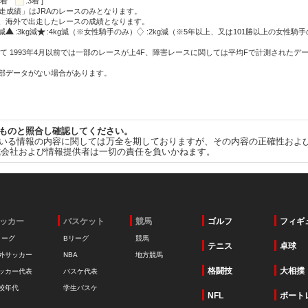
:2着
:3着 ]
走成績」はJRAのレースのみとなります。
方、海外で出走したレースの成績となります。
g減
:3kg減
:4kg減（※女性騎手のみ）
:2kg減（※5年以上、又は101勝以上の女性騎手
て 1993年4月以前では一部のレースが上4F、障害レースに関しては平均Fで計測されたデ
一部データがない場合があります。
ものと照合し確認してください。
いる情報の内容に関しては万全を期しておりますが、その内容の正確性およ
式会社および情報提供者は一切の責任を負いかねます。
ッカー
バスケット
競馬
ゴルフ
フィギ
リーグ
Bリーグ
競馬
テニス
卓球
外サッカー
NBA
地方競馬
格闘技
大相撲
ッカー代表
バスケ代表
校年代
学生バスケ
NFL
ボート