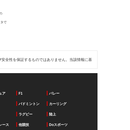
の
ータで
び安全性を保証するものではありません。当該情報に基
ュア
F1
バレー
バドミントン
カーリング
ラグビー
陸上
レース
他競技
Doスポーツ