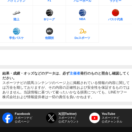
F1
バドミントン
バレーボール
ラグビー
NBA
陸上
Bリーグ
バスケ代表
学生バスケ
他競技
Doスポーツ
結果・成績・オッズなどのデータは、必ず
主催者
発行のものと照合し確認してく
ださい。
スポーツナビの競馬コンテンツのページ上に掲載されている情報の内容に関して
は万全を期しておりますが、その内容の正確性および安全性を保証するものでは
ありません。当該情報に基づいて被ったいかなる損害についても、LINEヤフー
株式会社および情報提供者は一切の責任を負いかねます。
Facebook
X(旧Twitter)
YouTube
スポーツナビ
スポーツナビ
スポーツナビ
公式ページ
公式アカウント
公式チャンネル