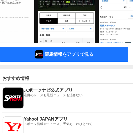
競馬情報をアプリで見る
おすすめ情報
スポーツナビ公式アプリ
注目のレースも最新ニュースも逃さない
Yahoo! JAPANアプリ
スポーツ情報やニュース、天気もこれひとつで