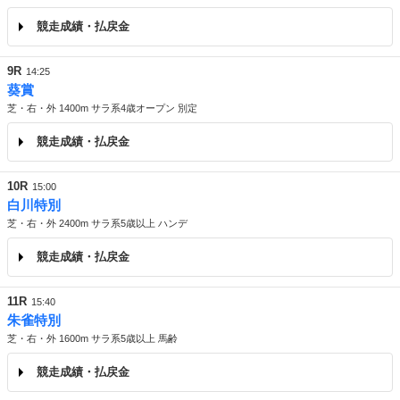
競走成績・払戻金
9R
14:25
葵賞
芝・右・外 1400m サラ系4歳オープン 別定
競走成績・払戻金
10R
15:00
白川特別
芝・右・外 2400m サラ系5歳以上 ハンデ
競走成績・払戻金
11R
15:40
朱雀特別
芝・右・外 1600m サラ系5歳以上 馬齢
競走成績・払戻金