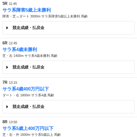
5R
11:45
サラ系障害5歳上未勝利
障害・芝→ダート 3000m サラ系障害5歳以上未勝利 馬齢
競走成績・払戻金
6R
12:45
サラ系4歳未勝利
芝・右 1400m サラ系4歳未勝利 馬齢
競走成績・払戻金
7R
13:15
サラ系4歳400万円以下
ダート・右 1800m サラ系4歳 馬齢
競走成績・払戻金
8R
13:50
サラ系5歳上400万円以下
芝・右・外 1600m サラ系5歳以上 馬齢