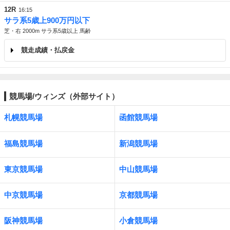
12R
16:15
サラ系5歳上900万円以下
芝・右 2000m サラ系5歳以上 馬齢
競走成績・払戻金
競馬場/ウィンズ（外部サイト）
札幌競馬場
函館競馬場
福島競馬場
新潟競馬場
東京競馬場
中山競馬場
中京競馬場
京都競馬場
阪神競馬場
小倉競馬場