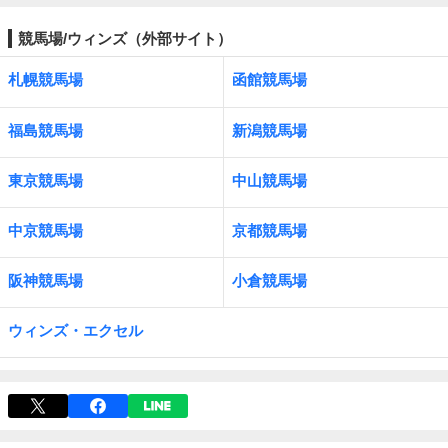
競馬場/ウィンズ（外部サイト）
札幌競馬場
函館競馬場
福島競馬場
新潟競馬場
東京競馬場
中山競馬場
中京競馬場
京都競馬場
阪神競馬場
小倉競馬場
ウィンズ・エクセル