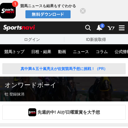
競馬ニュースも結果もすぐわかる
閉じる
スポーツナビ
検索
通知
i
ログイン
ID新規取得
競馬トップ
日程・結果
動画
ニュース
コラム
公式情
真中満＆五十嵐亮太が佐賀競馬予想に挑戦！（PR）
オンワードボーイ
牡 登録抹消
先週的中! AIが日曜重賞を大予想