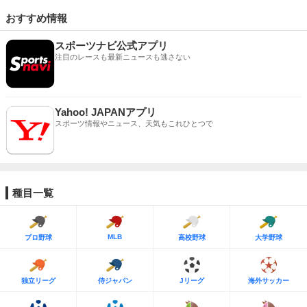
おすすめ情報
スポーツナビ公式アプリ
注目のレースも最新ニュースも逃さない
Yahoo! JAPANアプリ
スポーツ情報やニュース、天気もこれひとつで
種目一覧
MLB
プロ野球
高校野球
大学野球
独立リーグ
侍ジャパン
Jリーグ
海外サッカー