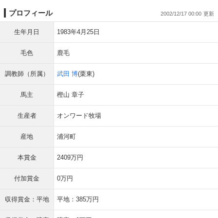
プロフィール
2002/12/17 00:00
生年月日
1983年4月25日
毛色
鹿毛
調教師（所属）
武田 博
(栗東)
馬主
樫山 章子
生産者
オンワード牧場
産地
浦河町
本賞金
2409万円
付加賞金
0万円
収得賞金：平地
平地：385万円