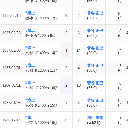
(-)
阪神 ダ1800m 16頭
(56.0)
5歳上
菅谷 正巳
10
1987/03/15
10
2
(-)
阪神 ダ1800m 12頭
(56.0)
5歳上
菅谷 正巳
8
1987/02/28
6
6
(-)
阪神 ダ1700m 9頭
(56.0)
5歳上
菅谷 正巳
5
1987/02/08
1
14
(-)
京都 ダ1400m 14頭
(56.0)
5歳上
菅谷 正巳
3
1987/02/01
9
4
(-)
京都 ダ1200m 11頭
(56.0)
5歳上
菅谷 正巳
8
1987/01/11
2
10
(-)
京都 ダ1200m 16頭
(56.0)
5歳上
菅谷 正巳
12
1987/01/06
7
5
(-)
京都 ダ1400m 15頭
(56.0)
4歳上
清山 宏明
11
1986/12/14
15
2
(-)
中京 ダ1000m 16頭
(▲52.0)