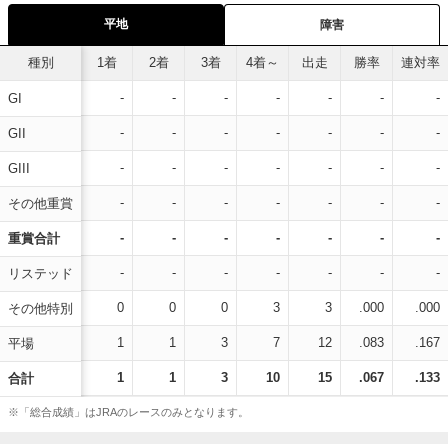
平地
障害
種別
1着
2着
3着
4着～
出走
勝率
連対率
-
-
-
-
-
-
-
GI
-
-
-
-
-
-
-
GII
-
-
-
-
-
-
-
GIII
-
-
-
-
-
-
-
その他重賞
-
-
-
-
-
-
-
重賞合計
-
-
-
-
-
-
-
リステッド
0
0
0
3
3
.000
.000
その他特別
1
1
3
7
12
.083
.167
平場
1
1
3
10
15
.067
.133
合計
※「総合成績」はJRAのレースのみとなります。