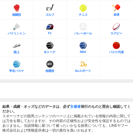
格闘技
ゴルフ
テニス
卓球
F1
バドミントン
バレーボール
ラグビー
NBA
陸上
Bリーグ
バスケ代表
学生バスケ
他競技
Doスポーツ
結果・成績・オッズなどのデータは、必ず
主催者
発行のものと照合し確認してく
ださい。
スポーツナビの競馬コンテンツのページ上に掲載されている情報の内容に関して
は万全を期しておりますが、その内容の正確性および安全性を保証するものでは
ありません。当該情報に基づいて被ったいかなる損害についても、LINEヤフー
株式会社および情報提供者は一切の責任を負いかねます。