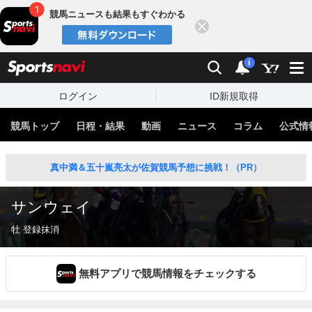
競馬ニュースも結果もすぐわかる
閉じる
スポーツナビ
検索
通知
i
ログイン
ID新規取得
競馬トップ
日程・結果
動画
ニュース
コラム
公式情
真中満＆五十嵐亮太が佐賀競馬予想に挑戦！（PR）
サンウェイ
牡 登録抹消
無料アプリで競馬情報をチェックする