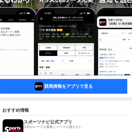
競馬情報をアプリで見る
おすすめ情報
スポーツナビ公式アプリ
注目のレースも最新ニュースも逃さない