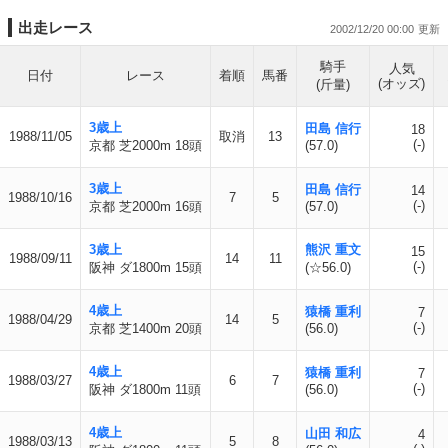
出走レース
2002/12/20 00:00
騎手
人気
日付
レース
着順
馬番
(オッズ)
(斤量)
3歳上
田島 信行
18
1988/11/05
取消
13
(-)
京都 芝2000m 18頭
(57.0)
3歳上
田島 信行
14
1988/10/16
7
5
(-)
京都 芝2000m 16頭
(57.0)
3歳上
熊沢 重文
15
1988/09/11
14
11
(-)
阪神 ダ1800m 15頭
(☆56.0)
4歳上
猿橋 重利
7
1988/04/29
14
5
(-)
京都 芝1400m 20頭
(56.0)
4歳上
猿橋 重利
7
1988/03/27
6
7
(-)
阪神 ダ1800m 11頭
(56.0)
4歳上
山田 和広
4
1988/03/13
5
8