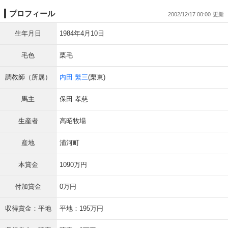
プロフィール
2002/12/17 00:00
生年月日
1984年4月10日
毛色
栗毛
調教師（所属）
内田 繁三
(栗東)
馬主
保田 孝慈
生産者
高昭牧場
産地
浦河町
本賞金
1090万円
付加賞金
0万円
収得賞金：平地
平地：195万円