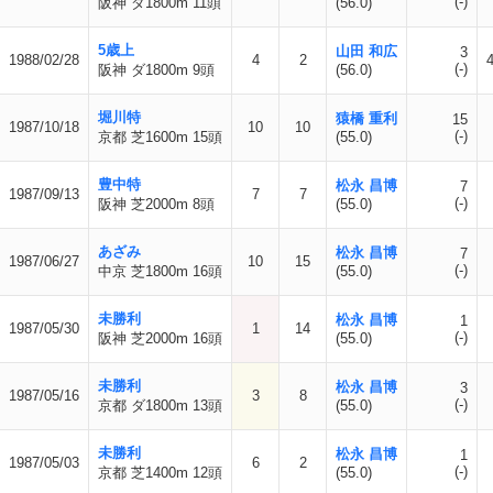
(-)
阪神 ダ1800m 11頭
(56.0)
5歳上
山田 和広
3
1988/02/28
4
2
(-)
阪神 ダ1800m 9頭
(56.0)
堀川特
猿橋 重利
15
1987/10/18
10
10
(-)
京都 芝1600m 15頭
(55.0)
豊中特
松永 昌博
7
1987/09/13
7
7
(-)
阪神 芝2000m 8頭
(55.0)
あざみ
松永 昌博
7
1987/06/27
10
15
(-)
中京 芝1800m 16頭
(55.0)
未勝利
松永 昌博
1
1987/05/30
1
14
(-)
阪神 芝2000m 16頭
(55.0)
未勝利
松永 昌博
3
1987/05/16
3
8
(-)
京都 ダ1800m 13頭
(55.0)
未勝利
松永 昌博
1
1987/05/03
6
2
(-)
京都 芝1400m 12頭
(55.0)