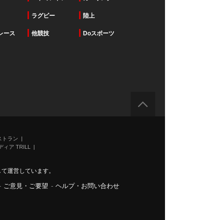
ラグビー
陸上
レース
他競技
Doスポーツ
ストラン
ィア TRILL
力して運営しています。
-
ご意見・ご要望
-
ヘルプ・お問い合わせ