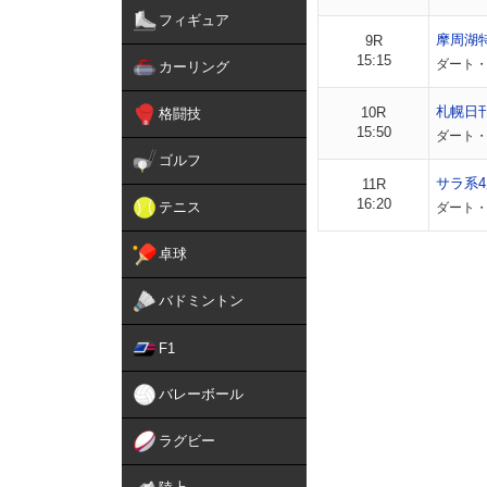
フィギュア
摩周湖
9R
15:15
ダート・
カーリング
札幌日
10R
格闘技
15:50
ダート・
ゴルフ
サラ系4
11R
16:20
テニス
ダート・
卓球
バドミントン
F1
バレーボール
ラグビー