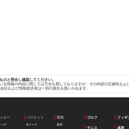
ものと照合し確認してください。
いる情報の内容に関しては万全を期しておりますが、その内容の正確性およ
式会社および情報提供者は一切の責任を負いかねます。
ッカー
バスケット
競馬
ゴルフ
フィギ
リーグ
Bリーグ
競馬
テニス
卓球