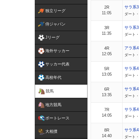
サラ系
2R
独立リーグ
11:05
ダート・
侍ジャパン
サラ系
3R
11:35
ダート・
Jリーグ
アラ系
4R
海外サッカー
12:05
ダート・
サッカー代表
サラ系
5R
13:05
ダート・
高校年代
サラ系
6R
競馬
13:35
ダート・
地方競馬
サラ系4
7R
14:05
ダート・
ボートレース
サラ系4
8R
大相撲
14:40
ダート・