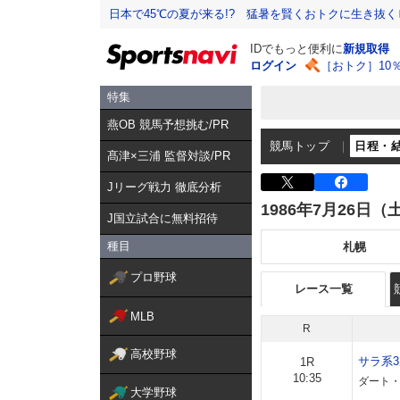
日本で45℃の夏が来る!? 猛暑を賢くおトクに生き抜く
IDでもっと便利に
新規取得
ログイン
［おトク］10
特集
燕OB 競馬予想挑む/PR
競馬トップ
日程・
髙津×三浦 監督対談/PR
Jリーグ戦力 徹底分析
1986年7月26日（
J国立試合に無料招待
種目
札幌
プロ野球
レース一覧
MLB
R
高校野球
サラ系
1R
10:35
ダート・
大学野球