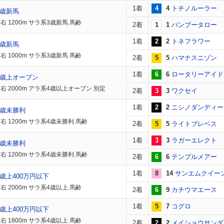
1着
4
4
トチノルーラー
3歳新馬
右 1200m サラ系3歳新馬 馬齢
2着
1
1
バンブータロー
1着
2
2
トネフラワー
3歳新馬
右 1000m サラ系3歳新馬 馬齢
2着
5
5
ハマナスニゾン
1着
6
6
ロータリーアイド
4歳上オープン
右 2000m アラ系4歳以上オープン 別定
2着
3
3
ワクセイ
1着
2
2
ニシノダンディー
4歳未勝利
右 1200m サラ系4歳未勝利 馬齢
2着
5
5
ライトブレベス
1着
3
3
ラガーエレクト
4歳未勝利
右 1200m サラ系4歳未勝利 馬齢
2着
6
6
テンプルメアー
1着
8
14
サンエムクイー
歳上400万円以下
右 2000m サラ系4歳以上 馬齢
2着
6
9
カチウマエース
1着
5
7
コグロ
歳上400万円以下
右 1800m サラ系4歳以上 馬齢
2着
2
2
メイショウサンダ