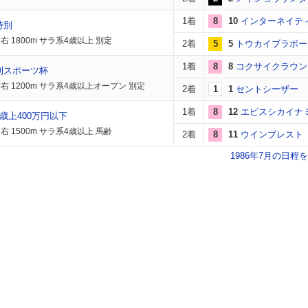
1着
8
10
インターネイテ
特別
右 1800m サラ系4歳以上 別定
2着
5
5
トウカイブラボー
1着
8
8
コクサイクラウン
刊スポーツ杯
右 1200m サラ系4歳以上オープン 別定
2着
1
1
セントシーザー
1着
8
12
エビスシカイナ
歳上400万円以下
右 1500m サラ系4歳以上 馬齢
2着
8
11
ウインブレスト
1986年7月の日程