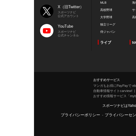
MLB
海
X（旧Twitter）
高校野球
サ
スポーツナビ
公式アカウント
大学野球
高
独立リーグ
YouTube
スポーツナビ
侍ジャパン
公式チャンネル
ライブ
to
おすすめサービス
マンガもお得にPayPayで eboo
自動車情報サイトcarview!
おすすめ情報サービス「mybe
スポーツナビはYah
プライバシーポリシー
-
プライバシーセ