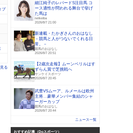
細江純子のレパードS注目馬 コ
ース適性が問われる舞台で挙げ
ィブ
た馬は
netkeiba
2026/8/7 21:00
新連載・たかぎさんのおはなし
－競馬と人がつないでくれる日
常。－
ミ
競馬のおはなし
2026/8/7 20:51
【2歳次走報】ムーンベリルはす
を見る
ずらん賞で芝挑戦へ
サンケイスポーツ
2026/8/7 20:45
武豊VSムーア、ルメールは欧州
主将…豪華メンバー集結のシャ
ーガーカップ
競馬のおはなし
2026/8/7 20:44
ニュース一覧
おすすめ記事（Doスポーツ）