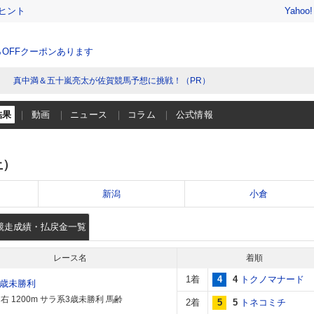
ヒント
Yahoo
％OFFクーポンあります
真中満＆五十嵐亮太が佐賀競馬予想に挑戦！（PR）
結果
動画
ニュース
コラム
公式情報
土）
新潟
小倉
競走成績・払戻金一覧
レース名
着順
1着
4
4
トクノマナード
3歳未勝利
右 1200m サラ系3歳未勝利 馬齢
2着
5
5
トネコミチ