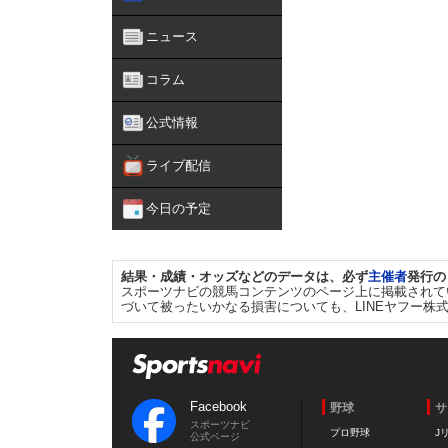
ニュース
コラム
公式情報
ライブ配信
今日の予定
結果・成績・オッズなどのデータは、必ず
主催者
発行の
スポーツナビの競馬コンテンツのページ上に掲載されて
づいて被ったいかなる損害についても、LINEヤフー株
Facebook
野球
サ
スポーツナビ
プロ野球
J
公式ページ