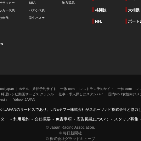
外サッカー
NBA
地方競馬
格闘技
大相撲
ッカー代表
バスケ代表
校年代
学生バスケ
NFL
ボート
to
kjapan
ホテル、旅館予約サイト 一休.com
レストラン予約サイト 一休.com レ
料理レシピ動画サービス クラシル
仕事・求人探しはスタンバイ
国内No.1女性向けメデ
st」
Yahoo! JAPAN
oo! JAPANのサービスであり、LINEヤフー株式会社がスポーツナビ株式会社と協
ンター
-
利用規約
-
会社概要
-
免責事項
-
広告掲載について
-
スタッフ募集
© Japan Racing Association.
© 毎日新聞社
© 株式会社グラッドキューブ